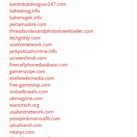
bantinbatdongsan247.com
bahednog.info
bahenxgek.info
pertamaskre.com
threadsvideoandphotodownloader.com
techgiddy.com
usalivenetwork.com
jackpotrushonline.info
ucnewshindi.com
freecellphonedatabase.com
gamersrope.com
exellewebmedia.com
free-gamestop.com
sinbadtravels.com
ukmagzine.com
wareztech.org
usabestnetwork.com
jessepinkmanoutfit.com
umailsend.com
retarys.com