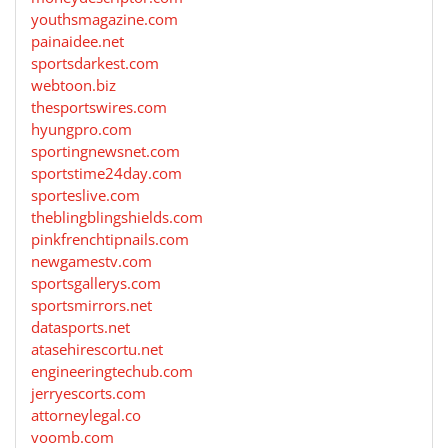
youthsmagazine.com
painaidee.net
sportsdarkest.com
webtoon.biz
thesportswires.com
hyungpro.com
sportingnewsnet.com
sportstime24day.com
sporteslive.com
theblingblingshields.com
pinkfrenchtipnails.com
newgamestv.com
sportsgallerys.com
sportsmirrors.net
datasports.net
atasehirescortu.net
engineeringtechub.com
jerryescorts.com
attorneylegal.co
voomb.com