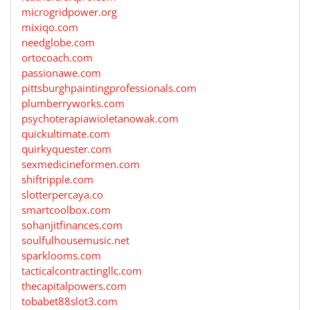
microgridpower.org
mixiqo.com
needglobe.com
ortocoach.com
passionawe.com
pittsburghpaintingprofessionals.com
plumberryworks.com
psychoterapiawioletanowak.com
quickultimate.com
quirkyquester.com
sexmedicineformen.com
shiftripple.com
slotterpercaya.co
smartcoolbox.com
sohanjitfinances.com
soulfulhousemusic.net
sparklooms.com
tacticalcontractingllc.com
thecapitalpowers.com
tobabet88slot3.com