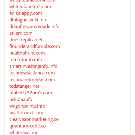
whiteufabetm4.com
anikalappy.com
dininghelsinki.info
duanfrescariverside.info
etilerx.com
finestreplica.net
flounderandfumble.com
healthohunt.com
retefuturah.info
smartinvestinginfo.info
technewsalliance.com
technonetmarket.com
tedstanger.net
ufabett732um3.com
uskola.info
wagonpaints.info
waitfornext.com
clearvisionmarketing.co
quantum-code.co
whatnews.me