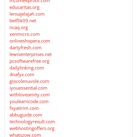
income4proof.com
educaritas.org
lensajelajah.com
betflik09.net
ncaq.org
xenmicro.com
onlineshopera.com
dartyfresh.com
lewisenterprises.net
pcsoftwarefree.org
dailylinking.com
dnafyx.com
giocolenuvole.com
iyouessential.com
withloveamity.com
youlearncode.com
fxyatirim.com
abbuguide.com
technologyresult.com
webhostingoffers.org
whatszow.com