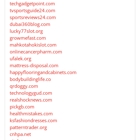
techgadgetpoint.com
tvsportsguide24.com
sportsreviews24.com
dubai360blog.com
lucky77slot.org
growmefast.com
mahkotahokislot.com
onlinecancerpharm.com
ufalek.org
mattress-disposal.com
happyflooringandcabinets.com
bodybuildinglife.co
qrdoggy.com
technologygud.com
realshocknews.com
pickgb.com
healthmistakes.com
ksfashiondresses.com
patterntrader.org
cnhpa.net