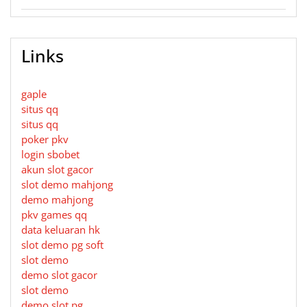
Links
gaple
situs qq
situs qq
poker pkv
login sbobet
akun slot gacor
slot demo mahjong
demo mahjong
pkv games qq
data keluaran hk
slot demo pg soft
slot demo
demo slot gacor
slot demo
demo slot pg