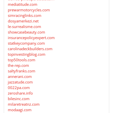
mediatitude.com
prewarmotorcycles.com
simracinglinks.com
dosyamerkezi.net
le-surrealisme.com
showcasebeauty.com
insurancepolicyexpert.com
statkeycompany.com
carolinadeckbuilders.com
topinvestingblog.com
top50tools.com
the-rep.com
saltyfranks.com
annerani.com
jazzatude.com
0022pa.com
zeroshare.info
bilesinc.com
milaretreatnz.com
modaagi.com