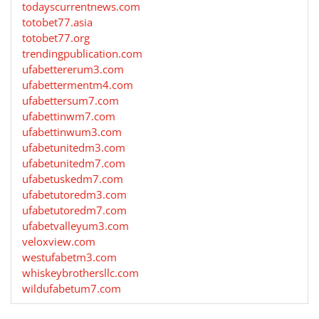
todayscurrentnews.com
totobet77.asia
totobet77.org
trendingpublication.com
ufabettererum3.com
ufabettermentm4.com
ufabettersum7.com
ufabettinwm7.com
ufabettinwum3.com
ufabetunitedm3.com
ufabetunitedm7.com
ufabetuskedm7.com
ufabetutoredm3.com
ufabetutoredm7.com
ufabetvalleyum3.com
veloxview.com
westufabetm3.com
whiskeybrothersllc.com
wildufabetum7.com