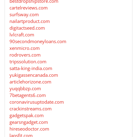
bestdropshipstore.com
cartelreviews.com
surfsway.com
nailartproduct.com
digitactseed.com
lvlcraft.com
90secondmoneyloans.com
xenmicro.com
rodrovers.com
tripssolution.com
satta-king-india.com
yukigassencanada.com
articlehorizone.com
yuqqbbzp.com
7betagents6.com
coronavirusuptodate.com
crackinstreams.com
gadgetspak.com
gearsngadget.com
hireseodoctor.com
lapsfit.com