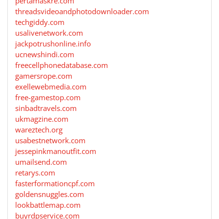
pertamaskre.com
threadsvideoandphotodownloader.com
techgiddy.com
usalivenetwork.com
jackpotrushonline.info
ucnewshindi.com
freecellphonedatabase.com
gamersrope.com
exellewebmedia.com
free-gamestop.com
sinbadtravels.com
ukmagzine.com
wareztech.org
usabestnetwork.com
jessepinkmanoutfit.com
umailsend.com
retarys.com
fasterformationcpf.com
goldensnuggles.com
lookbattlemap.com
buyrdpservice.com