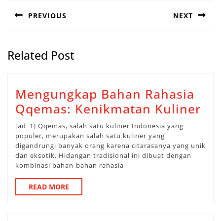
navigation
PREVIOUS
NEXT
Previous
Next
post:
post:
Related Post
Mengungkap Bahan Rahasia
Me
Qqemas: Kenikmatan Kuliner
Ba
[ad_1] Qqemas, salah satu kuliner Indonesia yang
Ra
populer, merupakan salah satu kuliner yang
digandrungi banyak orang karena citarasanya yang unik
Qq
dan eksotik. Hidangan tradisional ini dibuat dengan
Ke
kombinasi bahan-bahan rahasia
Kul
READ
READ MORE
MORE