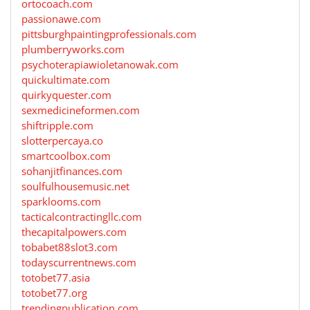
ortocoach.com
passionawe.com
pittsburghpaintingprofessionals.com
plumberryworks.com
psychoterapiawioletanowak.com
quickultimate.com
quirkyquester.com
sexmedicineformen.com
shiftripple.com
slotterpercaya.co
smartcoolbox.com
sohanjitfinances.com
soulfulhousemusic.net
sparklooms.com
tacticalcontractingllc.com
thecapitalpowers.com
tobabet88slot3.com
todayscurrentnews.com
totobet77.asia
totobet77.org
trendingpublication.com