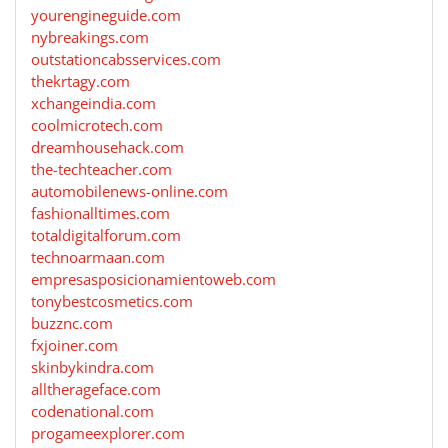
yourengineguide.com
nybreakings.com
outstationcabsservices.com
thekrtagy.com
xchangeindia.com
coolmicrotech.com
dreamhousehack.com
the-techteacher.com
automobilenews-online.com
fashionalltimes.com
totaldigitalforum.com
technoarmaan.com
empresasposicionamientoweb.com
tonybestcosmetics.com
buzznc.com
fxjoiner.com
skinbykindra.com
alltherageface.com
codenational.com
progameexplorer.com