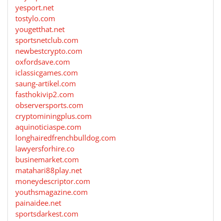
yesport.net
tostylo.com
yougetthat.net
sportsnetclub.com
newbestcrypto.com
oxfordsave.com
iclassicgames.com
saung-artikel.com
fasthokivip2.com
observersports.com
cryptominingplus.com
aquinoticiaspe.com
longhairedfrenchbulldog.com
lawyersforhire.co
businemarket.com
matahari88play.net
moneydescriptor.com
youthsmagazine.com
painaidee.net
sportsdarkest.com