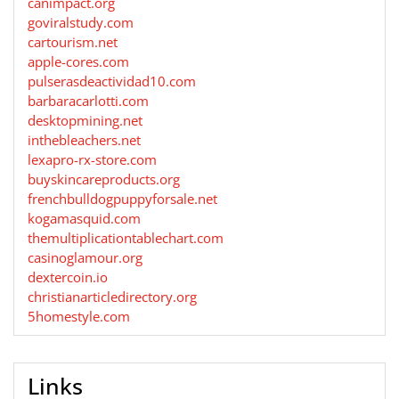
canimpact.org
goviralstudy.com
cartourism.net
apple-cores.com
pulserasdeactividad10.com
barbaracarlotti.com
desktopmining.net
inthebleachers.net
lexapro-rx-store.com
buyskincareproducts.org
frenchbulldogpuppyforsale.net
kogamasquid.com
themultiplicationtablechart.com
casinoglamour.org
dextercoin.io
christianarticledirectory.org
5homestyle.com
Links