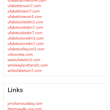
ufabettermentm4.com
ufabettersum7.com
ufabettinwm7.com
ufabettinwum3.com
ufabetunitedm3.com
ufabetunitedm7.com
ufabetuskedm7.com
ufabetutoredm3.com
ufabetutoredm7.com
ufabetvalleyum3.com
veloxview.com
westufabetm3.com
whiskeybrothersllc.com
wildufabetum7.com
Links
jimsfamousbbq.com
libertywalk-usa.com