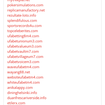
pokersimulations.com
replicamanufactory.net
rezultate-loto.info
splendifulous.com
sportsrecords4u.com
topceleberites.com
ufabetting8m4.com
ufabetunionum3.com
ufabetvalueum3.com
ufabetvaultm7.com
ufabetvillageum7.com
ufabetvoicem3.com
waveufabetm4.com
wayang88.net
websiteufabetm4.com
whiteufabetm4.com
anikalappy.com
dininghelsinki.info
duanfrescariverside.info
etilerx.com