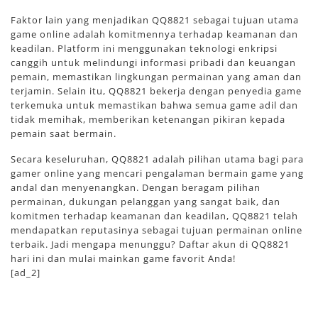
Faktor lain yang menjadikan QQ8821 sebagai tujuan utama
game online adalah komitmennya terhadap keamanan dan
keadilan. Platform ini menggunakan teknologi enkripsi
canggih untuk melindungi informasi pribadi dan keuangan
pemain, memastikan lingkungan permainan yang aman dan
terjamin. Selain itu, QQ8821 bekerja dengan penyedia game
terkemuka untuk memastikan bahwa semua game adil dan
tidak memihak, memberikan ketenangan pikiran kepada
pemain saat bermain.
Secara keseluruhan, QQ8821 adalah pilihan utama bagi para
gamer online yang mencari pengalaman bermain game yang
andal dan menyenangkan. Dengan beragam pilihan
permainan, dukungan pelanggan yang sangat baik, dan
komitmen terhadap keamanan dan keadilan, QQ8821 telah
mendapatkan reputasinya sebagai tujuan permainan online
terbaik. Jadi mengapa menunggu? Daftar akun di QQ8821
hari ini dan mulai mainkan game favorit Anda!
[ad_2]
Post