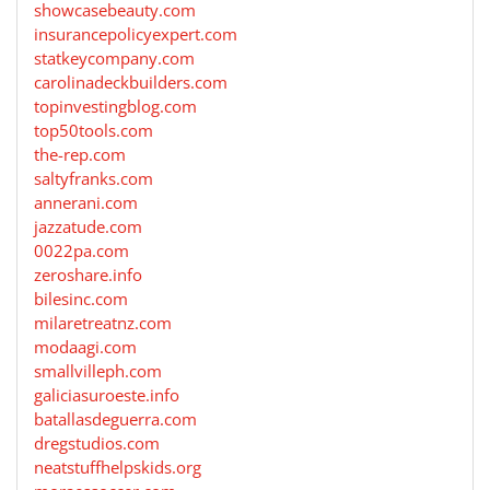
showcasebeauty.com
insurancepolicyexpert.com
statkeycompany.com
carolinadeckbuilders.com
topinvestingblog.com
top50tools.com
the-rep.com
saltyfranks.com
annerani.com
jazzatude.com
0022pa.com
zeroshare.info
bilesinc.com
milaretreatnz.com
modaagi.com
smallvilleph.com
galiciasuroeste.info
batallasdeguerra.com
dregstudios.com
neatstuffhelpskids.org