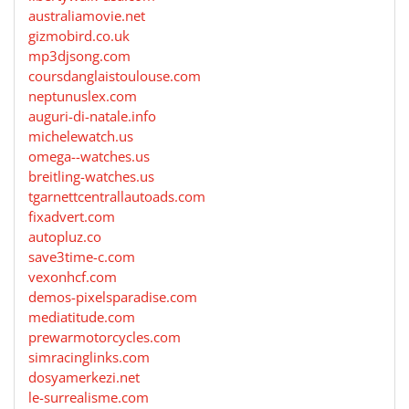
australiamovie.net
gizmobird.co.uk
mp3djsong.com
coursdanglaistoulouse.com
neptunuslex.com
auguri-di-natale.info
michelewatch.us
omega--watches.us
breitling-watches.us
tgarnettcentrallautoads.com
fixadvert.com
autopluz.co
save3time-c.com
vexonhcf.com
demos-pixelsparadise.com
mediatitude.com
prewarmotorcycles.com
simracinglinks.com
dosyamerkezi.net
le-surrealisme.com