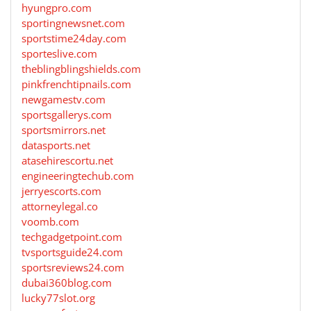
hyungpro.com
sportingnewsnet.com
sportstime24day.com
sporteslive.com
theblingblingshields.com
pinkfrenchtipnails.com
newgamestv.com
sportsgallerys.com
sportsmirrors.net
datasports.net
atasehirescortu.net
engineeringtechub.com
jerryescorts.com
attorneylegal.co
voomb.com
techgadgetpoint.com
tvsportsguide24.com
sportsreviews24.com
dubai360blog.com
lucky77slot.org