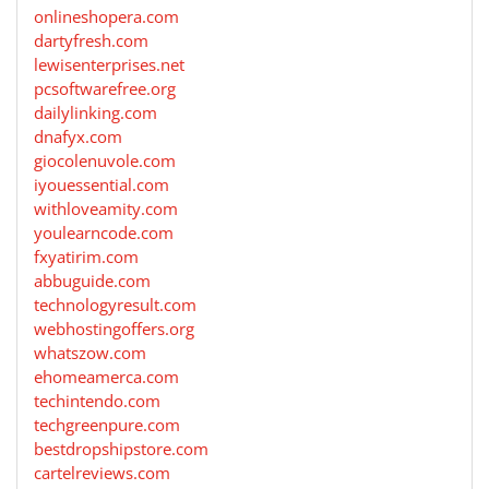
onlineshopera.com
dartyfresh.com
lewisenterprises.net
pcsoftwarefree.org
dailylinking.com
dnafyx.com
giocolenuvole.com
iyouessential.com
withloveamity.com
youlearncode.com
fxyatirim.com
abbuguide.com
technologyresult.com
webhostingoffers.org
whatszow.com
ehomeamerca.com
techintendo.com
techgreenpure.com
bestdropshipstore.com
cartelreviews.com