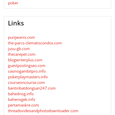
poker
Links
punjwanis.com
the-parcs-clematiscondos.com
jusu-gb.com
thecarepet.com
blogwriterplus.com
guestpostingseo.com
casinogambitpro.info
pokerplaymasters.info
courseoncourse.com
bantinbatdongsan247.com
bahednog.info
bahenxgek.info
pertamaskre.com
threadsvideoandphotodownloader.com