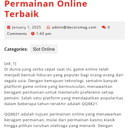
Permainan Online
Terbaik
January
admin@decorsm
January 1, 2025
admin@decorsmag.com
0
1,
Comments
1:43 pm
2025
Categories:
Slot Online
[ad_1]
Di dunia yang serba cepat saat ini, game online telah
menjadi bentuk hiburan yang populer bagi orang-orang dari
segala usia. Dengan kemajuan teknologi, semakin banyak
platform game online yang bermunculan, menawarkan
beragam permainan untuk memenuhi preferensi setiap
pemain. Salah satu platform yang mendapatkan popularitas
dalam beberapa tahun terakhir adalah QQ8821.
QQ8821 adalah tujuan permainan online yang menawarkan
beragam permainan, mulai dari permainan kasino klasik
hingga pilihan taruhan olahraga yang menarik. Dengan