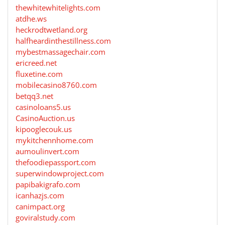
thewhitewhitelights.com
atdhe.ws
heckrodtwetland.org
halfheardinthestillness.com
mybestmassagechair.com
ericreed.net
fluxetine.com
mobilecasino8760.com
betqq3.net
casinoloans5.us
CasinoAuction.us
kipooglecouk.us
mykitchennhome.com
aumoulinvert.com
thefoodiepassport.com
superwindowproject.com
papibakigrafo.com
icanhazjs.com
canimpact.org
goviralstudy.com