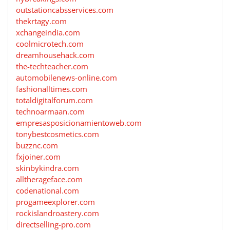
outstationcabsservices.com
thekrtagy.com
xchangeindia.com
coolmicrotech.com
dreamhousehack.com
the-techteacher.com
automobilenews-online.com
fashionalltimes.com
totaldigitalforum.com
technoarmaan.com
empresasposicionamientoweb.com
tonybestcosmetics.com
buzznc.com
fxjoiner.com
skinbykindra.com
alltherageface.com
codenational.com
progameexplorer.com
rockislandroastery.com
directselling-pro.com