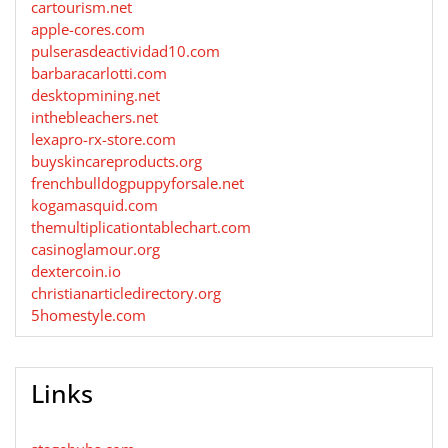
cartourism.net
apple-cores.com
pulserasdeactividad10.com
barbaracarlotti.com
desktopmining.net
inthebleachers.net
lexapro-rx-store.com
buyskincareproducts.org
frenchbulldogpuppyforsale.net
kogamasquid.com
themultiplicationtablechart.com
casinoglamour.org
dextercoin.io
christianarticledirectory.org
5homestyle.com
Links