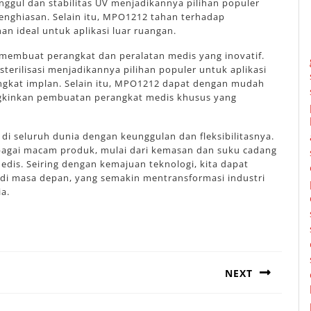
ggul dan stabilitas UV menjadikannya pilihan populer
 penghiasan. Selain itu, MPO1212 tahan terhadap
n ideal untuk aplikasi luar ruangan.
membuat perangkat dan peralatan medis yang inovatif.
terilisasi menjadikannya pilihan populer untuk aplikasi
ngkat implan. Selain itu, MPO1212 dapat dengan mudah
gkinkan pembuatan perangkat medis khusus yang
di seluruh dunia dengan keunggulan dan fleksibilitasnya.
bagai macam produk, mulai dari kemasan dan suku cadang
dis. Seiring dengan kemajuan teknologi, kita dapat
di masa depan, yang semakin mentransformasi industri
a.
NEXT
Next