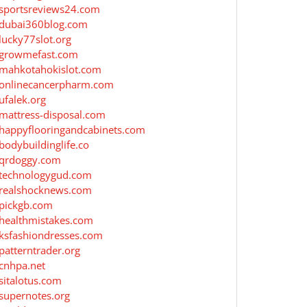
sportsreviews24.com
dubai360blog.com
lucky77slot.org
growmefast.com
mahkotahokislot.com
onlinecancerpharm.com
ufalek.org
mattress-disposal.com
happyflooringandcabinets.com
bodybuildinglife.co
qrdoggy.com
technologygud.com
realshocknews.com
pickgb.com
healthmistakes.com
ksfashiondresses.com
patterntrader.org
cnhpa.net
sitalotus.com
supernotes.org