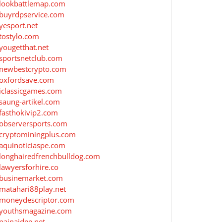
lookbattlemap.com
buyrdpservice.com
yesport.net
tostylo.com
yougetthat.net
sportsnetclub.com
newbestcrypto.com
oxfordsave.com
iclassicgames.com
saung-artikel.com
fasthokivip2.com
observersports.com
cryptominingplus.com
aquinoticiaspe.com
longhairedfrenchbulldog.com
lawyersforhire.co
businemarket.com
matahari88play.net
moneydescriptor.com
youthsmagazine.com
painaidee.net