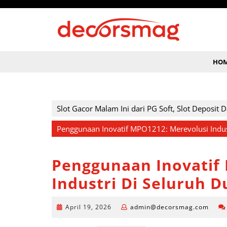
Skip
to
content
HO
Slot Gacor Malam Ini dari PG Soft, Slot Deposit 
Penggunaan Inovatif MPO1212: Merevolusi Indus
Penggunaan Inovatif
Industri Di Seluruh D
April
admi
April 19, 2026
admin@decorsmag.com
19,