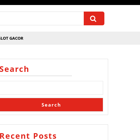
SLOT GACOR
Search
Search
Recent Posts