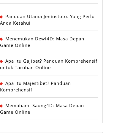
Panduan Utama Jeniustoto: Yang Perlu
Anda Ketahui
Menemukan Dewi4D: Masa Depan
Game Online
Apa itu Gajibet? Panduan Komprehensif
untuk Taruhan Online
Apa itu Majestibet? Panduan
Komprehensif
Memahami Saung4D: Masa Depan
Game Online