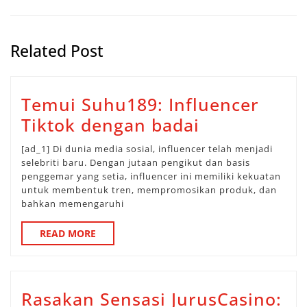
Previous
Next
post:
post:
Related Post
Temui Suhu189: Influencer
Temui
Tiktok dengan badai
Suhu189:
[ad_1] Di dunia media sosial, influencer telah menjadi
Influencer
selebriti baru. Dengan jutaan pengikut dan basis
penggemar yang setia, influencer ini memiliki kekuatan
Tiktok
untuk membentuk tren, mempromosikan produk, dan
dengan
bahkan memengaruhi
badai
READ
READ MORE
MORE
Rasakan Sensasi JurusCasino: