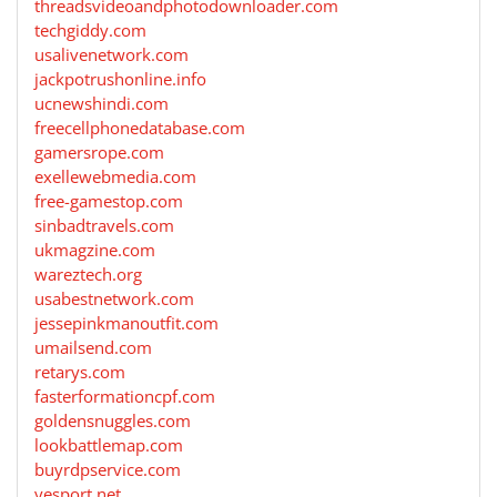
threadsvideoandphotodownloader.com
techgiddy.com
usalivenetwork.com
jackpotrushonline.info
ucnewshindi.com
freecellphonedatabase.com
gamersrope.com
exellewebmedia.com
free-gamestop.com
sinbadtravels.com
ukmagzine.com
wareztech.org
usabestnetwork.com
jessepinkmanoutfit.com
umailsend.com
retarys.com
fasterformationcpf.com
goldensnuggles.com
lookbattlemap.com
buyrdpservice.com
yesport.net