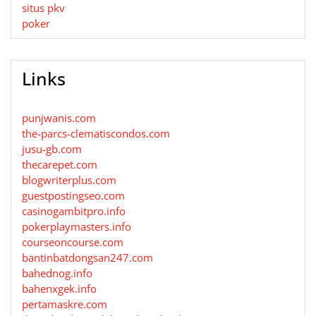
situs pkv
poker
Links
punjwanis.com
the-parcs-clematiscondos.com
jusu-gb.com
thecarepet.com
blogwriterplus.com
guestpostingseo.com
casinogambitpro.info
pokerplaymasters.info
courseoncourse.com
bantinbatdongsan247.com
bahednog.info
bahenxgek.info
pertamaskre.com