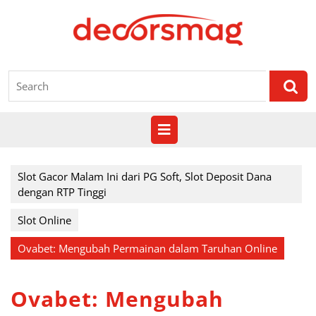
Skip
to
content
Search
for:
Open
Button
Slot Gacor Malam Ini dari PG Soft, Slot Deposit Dana
dengan RTP Tinggi
Slot Online
Ovabet: Mengubah Permainan dalam Taruhan Online
Ovabet: Mengubah