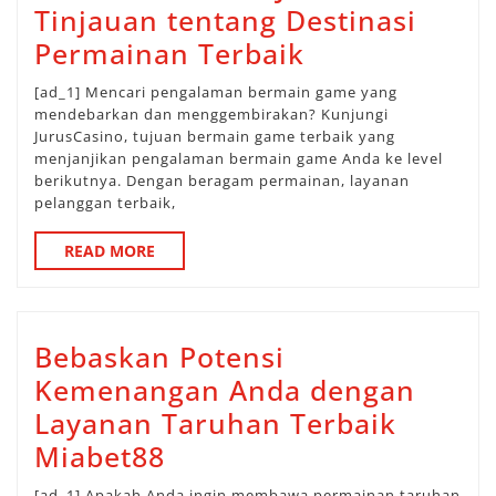
Tinjauan tentang Destinasi
Rasakan
Permainan Terbaik
Sensasi
[ad_1] Mencari pengalaman bermain game yang
JurusCasino:
mendebarkan dan menggembirakan? Kunjungi
JurusCasino, tujuan bermain game terbaik yang
Tinjauan
menjanjikan pengalaman bermain game Anda ke level
tentang
berikutnya. Dengan beragam permainan, layanan
pelanggan terbaik,
Destinasi
Permainan
READ
READ MORE
MORE
Terbaik
Bebaskan Potensi
Kemenangan Anda dengan
Layanan Taruhan Terbaik
Bebaskan
Miabet88
Potensi
[ad_1] Apakah Anda ingin membawa permainan taruhan