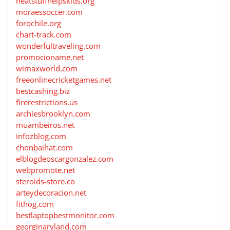
neatstuffhelpskids.org
moraessoccer.com
forochile.org
chart-track.com
wonderfultraveling.com
promocioname.net
wimaxworld.com
freeonlinecricketgames.net
bestcashing.biz
firerestrictions.us
archiesbrooklyn.com
muambeiros.net
infozblog.com
chonbaihat.com
elblogdeoscargonzalez.com
webpromote.net
steroids-store.co
arteydecoracion.net
fithog.com
bestlaptopbestmonitor.com
georginaryland.com