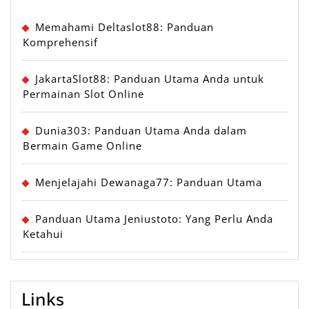
Memahami Deltaslot88: Panduan
Komprehensif
JakartaSlot88: Panduan Utama Anda untuk
Permainan Slot Online
Dunia303: Panduan Utama Anda dalam
Bermain Game Online
Menjelajahi Dewanaga77: Panduan Utama
Panduan Utama Jeniustoto: Yang Perlu Anda
Ketahui
Links