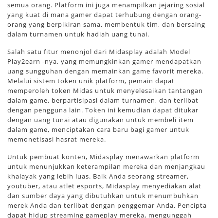
semua orang. Platform ini juga menampilkan jejaring sosial
yang kuat di mana gamer dapat terhubung dengan orang-
orang yang berpikiran sama, membentuk tim, dan bersaing
dalam turnamen untuk hadiah uang tunai.
Salah satu fitur menonjol dari Midasplay adalah Model
Play2earn -nya, yang memungkinkan gamer mendapatkan
uang sungguhan dengan memainkan game favorit mereka.
Melalui sistem token unik platform, pemain dapat
memperoleh token Midas untuk menyelesaikan tantangan
dalam game, berpartisipasi dalam turnamen, dan terlibat
dengan pengguna lain. Token ini kemudian dapat ditukar
dengan uang tunai atau digunakan untuk membeli item
dalam game, menciptakan cara baru bagi gamer untuk
memonetisasi hasrat mereka.
Untuk pembuat konten, Midasplay menawarkan platform
untuk menunjukkan keterampilan mereka dan menjangkau
khalayak yang lebih luas. Baik Anda seorang streamer,
youtuber, atau atlet esports, Midasplay menyediakan alat
dan sumber daya yang dibutuhkan untuk menumbuhkan
merek Anda dan terlibat dengan penggemar Anda. Pencipta
dapat hidup streaming gameplay mereka, mengunggah