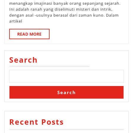
Mistis
menangkap imajinasi banyak orang sepanjang sejarah.
Ini adalah ranah yang diselimuti misteri dan intrik,
Mposun:
dengan asal -usulnya berasal dari zaman kuno. Dalam
Panduan
artikel
untuk
READ
READ MORE
Asal
MORE
dan
Makna
Search
Search
Recent Posts