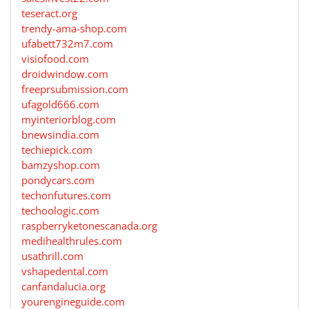
teseract.org
trendy-ama-shop.com
ufabett732m7.com
visiofood.com
droidwindow.com
freeprsubmission.com
ufagold666.com
myinteriorblog.com
bnewsindia.com
techiepick.com
bamzyshop.com
pondycars.com
techonfutures.com
techoologic.com
raspberryketonescanada.org
medihealthrules.com
usathrill.com
vshapedental.com
canfandalucia.org
yourengineguide.com