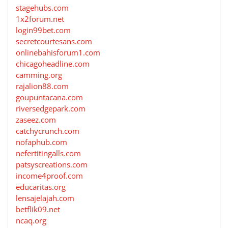
stagehubs.com
1x2forum.net
login99bet.com
secretcourtesans.com
onlinebahisforum1.com
chicagoheadline.com
camming.org
rajalion88.com
goupuntacana.com
riversedgepark.com
zaseez.com
catchycrunch.com
nofaphub.com
nefertitingalls.com
patsyscreations.com
income4proof.com
educaritas.org
lensajelajah.com
betflik09.net
ncaq.org