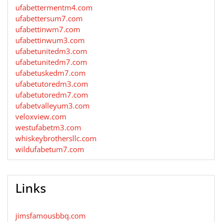
ufabettermentm4.com
ufabettersum7.com
ufabettinwm7.com
ufabettinwum3.com
ufabetunitedm3.com
ufabetunitedm7.com
ufabetuskedm7.com
ufabetutoredm3.com
ufabetutoredm7.com
ufabetvalleyum3.com
veloxview.com
westufabetm3.com
whiskeybrothersllc.com
wildufabetum7.com
Links
jimsfamousbbq.com