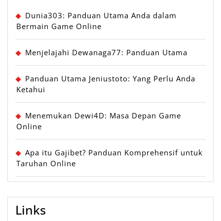
Dunia303: Panduan Utama Anda dalam
Bermain Game Online
Menjelajahi Dewanaga77: Panduan Utama
Panduan Utama Jeniustoto: Yang Perlu Anda
Ketahui
Menemukan Dewi4D: Masa Depan Game
Online
Apa itu Gajibet? Panduan Komprehensif untuk
Taruhan Online
Links