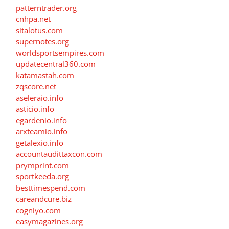
patterntrader.org
cnhpa.net
sitalotus.com
supernotes.org
worldsportsempires.com
updatecentral360.com
katamastah.com
zqscore.net
aseleraio.info
asticio.info
egardenio.info
arxteamio.info
getalexio.info
accountaudittaxcon.com
prymprint.com
sportkeeda.org
besttimespend.com
careandcure.biz
cogniyo.com
easymagazines.org