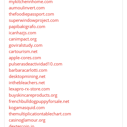
mykitchennhome.com
aumoulinvert.com
thefoodiepassport.com
superwindowproject.com
papibakigrafo.com
icanhazjs.com
canimpact.org
goviralstudy.com
cartourism.net
apple-cores.com
pulserasdeactividad10.com
barbaracarlotti.com
desktopmining.net
inthebleachers.net
lexapro-rx-store.com
buyskincareproducts.org
frenchbulldogpuppyforsale.net
kogamasquid.com
themultiplicationtablechart.com
casinoglamour.org
dextercoin.io