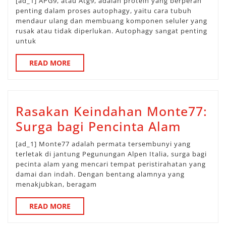
[ad_1] APG9, atau Atg9, adalah protein yang berperan
APG9:
penting dalam proses autophagy, yaitu cara tubuh
mendaur ulang dan membuang komponen seluler yang
Yang
rusak atau tidak diperlukan. Autophagy sangat penting
Perlu
untuk
Anda
READ
READ MORE
Ketahui
MORE
Rasakan Keindahan Monte77:
Rasak
Surga bagi Pencinta Alam
Keind
[ad_1] Monte77 adalah permata tersembunyi yang
Monte7
terletak di jantung Pegunungan Alpen Italia, surga bagi
pecinta alam yang mencari tempat peristirahatan yang
Surga
damai dan indah. Dengan bentang alamnya yang
bagi
menakjubkan, beragam
Pencin
READ
READ MORE
Alam
MORE