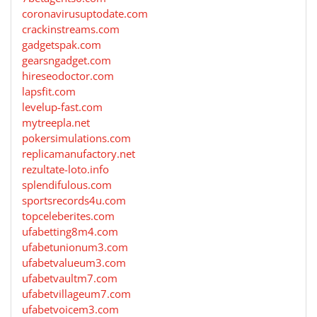
coronavirusuptodate.com
crackinstreams.com
gadgetspak.com
gearsngadget.com
hireseodoctor.com
lapsfit.com
levelup-fast.com
mytreepla.net
pokersimulations.com
replicamanufactory.net
rezultate-loto.info
splendifulous.com
sportsrecords4u.com
topceleberites.com
ufabetting8m4.com
ufabetunionum3.com
ufabetvalueum3.com
ufabetvaultm7.com
ufabetvillageum7.com
ufabetvoicem3.com