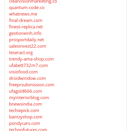
clearvisionmarketing.co
quantum-code.co
whatnews.me
final-dream.com
finest-replica.net
gestioneinh.info
prosportdaily.net
salesinvest22.com
teseract.org
trendy-ama-shop.com
ufabett732m7.com
visiofood.com
droidwindow.com
freeprsubmission.com
ufagold666.com
myinteriorblog.com
bnewsindia.com
techiepick.com
bamzyshop.com
pondycars.com
techonfutures.com