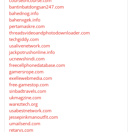
courseoncourse.com
bantinbatdongsan247.com
bahednog.info
bahenxgek.info
pertamaskre.com
threadsvideoandphotodownloader.com
techgiddy.com
usalivenetwork.com
jackpotrushonline.info
ucnewshindi.com
freecellphonedatabase.com
gamersrope.com
exellewebmedia.com
free-gamestop.com
sinbadtravels.com
ukmagzine.com
wareztech.org
usabestnetwork.com
jessepinkmanoutfit.com
umailsend.com
retarys.com