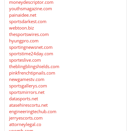
moneydescriptor.com
youthsmagazine.com
painaidee.net
sportsdarkest.com
webtoon.biz
thesportswires.com
hyungpro.com
sportingnewsnet.com
sportstime24day.com
sporteslive.com
theblingblingshields.com
pinkfrenchtipnails.com
newgamestv.com
sportsgallerys.com
sportsmirrors.net
datasports.net
atasehirescortu.net
engineeringtechub.com
jerryescorts.com
attorneylegal.co
voomb.com