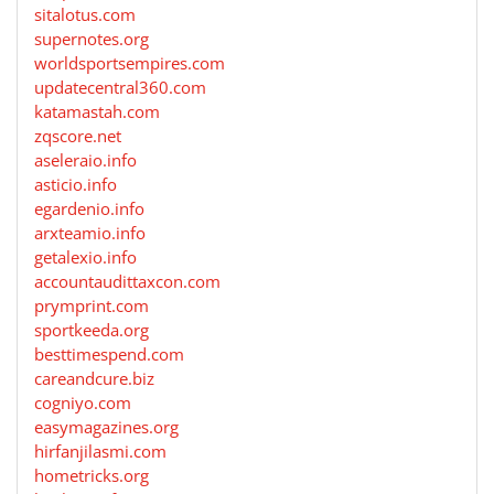
sitalotus.com
supernotes.org
worldsportsempires.com
updatecentral360.com
katamastah.com
zqscore.net
aseleraio.info
asticio.info
egardenio.info
arxteamio.info
getalexio.info
accountaudittaxcon.com
prymprint.com
sportkeeda.org
besttimespend.com
careandcure.biz
cogniyo.com
easymagazines.org
hirfanjilasmi.com
hometricks.org