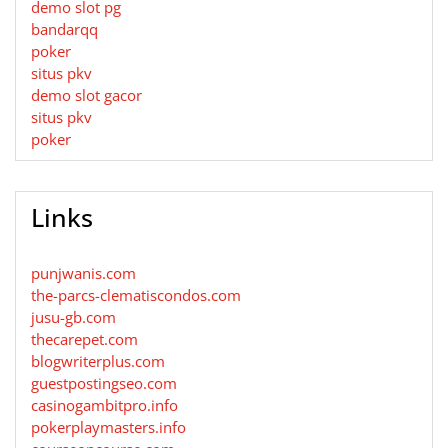
demo slot pg
bandarqq
poker
situs pkv
demo slot gacor
situs pkv
poker
Links
punjwanis.com
the-parcs-clematiscondos.com
jusu-gb.com
thecarepet.com
blogwriterplus.com
guestpostingseo.com
casinogambitpro.info
pokerplaymasters.info