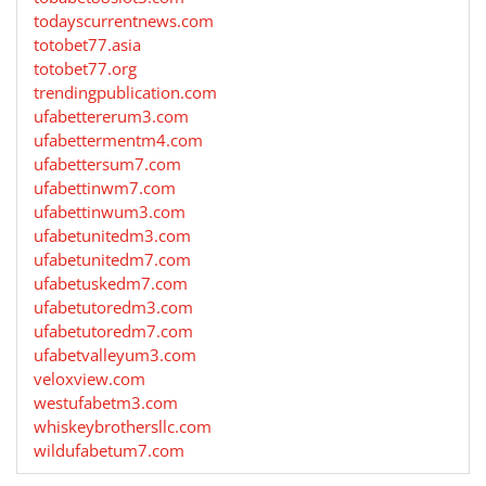
todayscurrentnews.com
totobet77.asia
totobet77.org
trendingpublication.com
ufabettererum3.com
ufabettermentm4.com
ufabettersum7.com
ufabettinwm7.com
ufabettinwum3.com
ufabetunitedm3.com
ufabetunitedm7.com
ufabetuskedm7.com
ufabetutoredm3.com
ufabetutoredm7.com
ufabetvalleyum3.com
veloxview.com
westufabetm3.com
whiskeybrothersllc.com
wildufabetum7.com