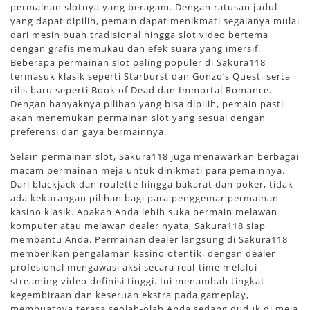
permainan slotnya yang beragam. Dengan ratusan judul
yang dapat dipilih, pemain dapat menikmati segalanya mulai
dari mesin buah tradisional hingga slot video bertema
dengan grafis memukau dan efek suara yang imersif.
Beberapa permainan slot paling populer di Sakura118
termasuk klasik seperti Starburst dan Gonzo’s Quest, serta
rilis baru seperti Book of Dead dan Immortal Romance.
Dengan banyaknya pilihan yang bisa dipilih, pemain pasti
akan menemukan permainan slot yang sesuai dengan
preferensi dan gaya bermainnya.
Selain permainan slot, Sakura118 juga menawarkan berbagai
macam permainan meja untuk dinikmati para pemainnya.
Dari blackjack dan roulette hingga bakarat dan poker, tidak
ada kekurangan pilihan bagi para penggemar permainan
kasino klasik. Apakah Anda lebih suka bermain melawan
komputer atau melawan dealer nyata, Sakura118 siap
membantu Anda. Permainan dealer langsung di Sakura118
memberikan pengalaman kasino otentik, dengan dealer
profesional mengawasi aksi secara real-time melalui
streaming video definisi tinggi. Ini menambah tingkat
kegembiraan dan keseruan ekstra pada gameplay,
membuatnya terasa seolah-olah Anda sedang duduk di meja