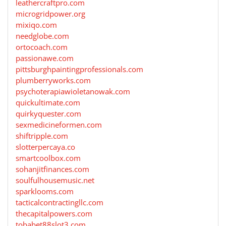
leathercraftpro.com
microgridpower.org
mixiqo.com
needglobe.com
ortocoach.com
passionawe.com
pittsburghpaintingprofessionals.com
plumberryworks.com
psychoterapiawioletanowak.com
quickultimate.com
quirkyquester.com
sexmedicineformen.com
shiftripple.com
slotterpercaya.co
smartcoolbox.com
sohanjitfinances.com
soulfulhousemusic.net
sparklooms.com
tacticalcontractingllc.com
thecapitalpowers.com
tobabet88slot3.com