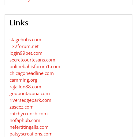
Links
stagehubs.com
1x2forum.net
login99bet.com
secretcourtesans.com
onlinebahisforum1.com
chicagoheadline.com
camming.org
rajalion88.com
goupuntacana.com
riversedgepark.com
zaseez.com
catchycrunch.com
nofaphub.com
nefertitingalls.com
patsyscreations.com