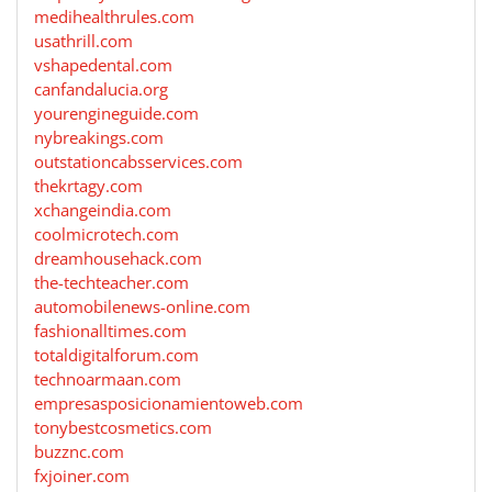
medihealthrules.com
usathrill.com
vshapedental.com
canfandalucia.org
yourengineguide.com
nybreakings.com
outstationcabsservices.com
thekrtagy.com
xchangeindia.com
coolmicrotech.com
dreamhousehack.com
the-techteacher.com
automobilenews-online.com
fashionalltimes.com
totaldigitalforum.com
technoarmaan.com
empresasposicionamientoweb.com
tonybestcosmetics.com
buzznc.com
fxjoiner.com