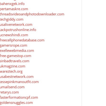
bahenxgek.info
pertamaskre.com
:
threadsvideoandphotodownloader.com
na
techgiddy.com
usalivenetwork.com
jackpotrushonline.info
ha
ucnewshindi.com
si
freecellphonedatabase.com
gamersrope.com
exellewebmedia.com
an
free-gamestop.com
sinbadtravels.com
ukmagzine.com
wareztech.org
usabestnetwork.com
jessepinkmanoutfit.com
umailsend.com
retarys.com
fasterformationcpf.com
goldensnuggles.com