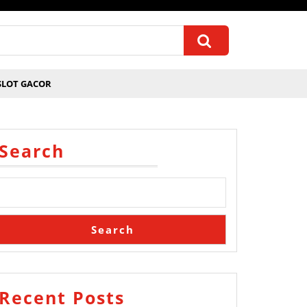
SLOT GACOR
Search
Search
Recent Posts