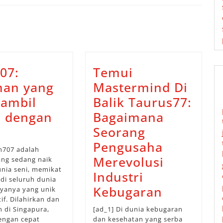
Next
post:
07:
Temui
man yang
Mastermind Di
ambil
Balik Taurus77:
a dengan
Bagaimana
Spin707:
Seorang
seniman
Pengusaha
in707 adalah
yang
Merevolusi
ang sedang naik
unia seni, memikat
mengambil
Industri
di seluruh dunia
dunia
Temui
Kebugaran
yanya yang unik
if. Dilahirkan dan
dengan
Masterm
 di Singapura,
[ad_1] Di dunia kebugaran
badai
Di
engan cepat
dan kesehatan yang serba