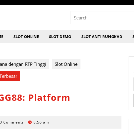
Search
for:
ME
SLOT ONLINE
SLOT DEMO
SLOT ANTI RUNGKAD
Dana dengan RTP Tinggi
Slot Online
Terbesar
GG88: Platform
@decorsmag.com
0 Comments
8:56 am