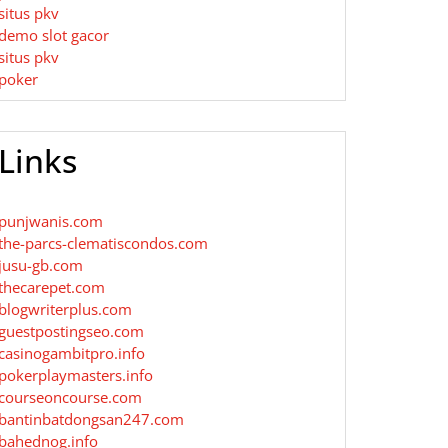
situs pkv
demo slot gacor
situs pkv
poker
Links
punjwanis.com
the-parcs-clematiscondos.com
jusu-gb.com
thecarepet.com
blogwriterplus.com
guestpostingseo.com
casinogambitpro.info
pokerplaymasters.info
courseoncourse.com
ind
bantinbatdongsan247.com
bahednog.info