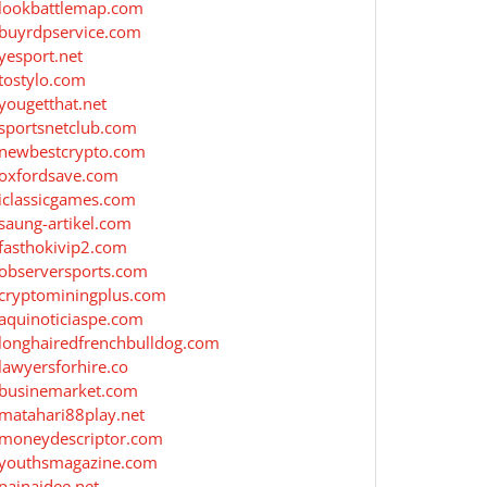
lookbattlemap.com
buyrdpservice.com
yesport.net
tostylo.com
yougetthat.net
sportsnetclub.com
newbestcrypto.com
oxfordsave.com
iclassicgames.com
saung-artikel.com
fasthokivip2.com
observersports.com
cryptominingplus.com
aquinoticiaspe.com
longhairedfrenchbulldog.com
lawyersforhire.co
businemarket.com
matahari88play.net
moneydescriptor.com
youthsmagazine.com
painaidee.net