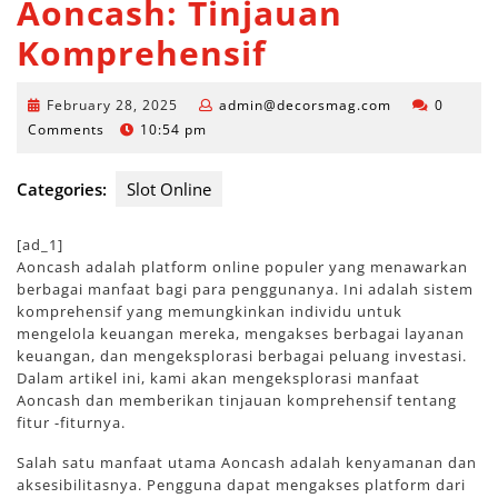
Aoncash: Tinjauan
Komprehensif
February
admin@decor
February 28, 2025
admin@decorsmag.com
0
28,
Comments
10:54 pm
2025
Categories:
Slot Online
[ad_1]
Aoncash adalah platform online populer yang menawarkan
berbagai manfaat bagi para penggunanya. Ini adalah sistem
komprehensif yang memungkinkan individu untuk
mengelola keuangan mereka, mengakses berbagai layanan
keuangan, dan mengeksplorasi berbagai peluang investasi.
Dalam artikel ini, kami akan mengeksplorasi manfaat
Aoncash dan memberikan tinjauan komprehensif tentang
fitur -fiturnya.
Salah satu manfaat utama Aoncash adalah kenyamanan dan
aksesibilitasnya. Pengguna dapat mengakses platform dari