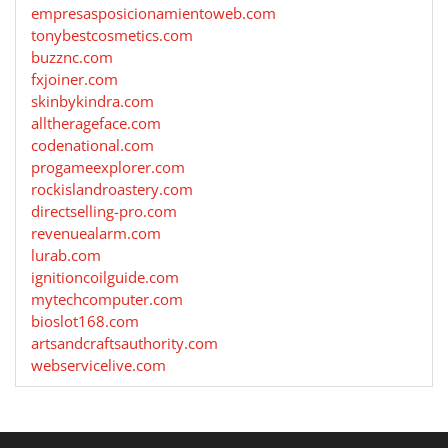
empresasposicionamientoweb.com
tonybestcosmetics.com
buzznc.com
fxjoiner.com
skinbykindra.com
alltherageface.com
codenational.com
progameexplorer.com
rockislandroastery.com
directselling-pro.com
revenuealarm.com
lurab.com
ignitioncoilguide.com
mytechcomputer.com
bioslot168.com
artsandcraftsauthority.com
webservicelive.com