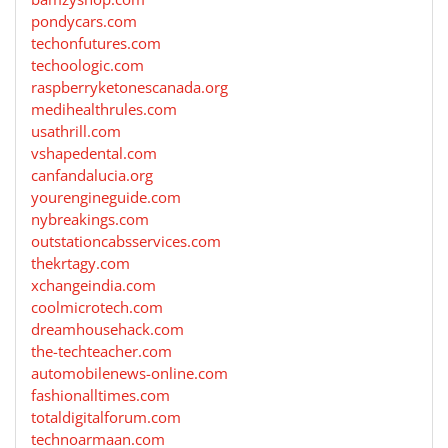
pondycars.com
techonfutures.com
techoologic.com
raspberryketonescanada.org
medihealthrules.com
usathrill.com
vshapedental.com
canfandalucia.org
yourengineguide.com
nybreakings.com
outstationcabsservices.com
thekrtagy.com
xchangeindia.com
coolmicrotech.com
dreamhousehack.com
the-techteacher.com
automobilenews-online.com
fashionalltimes.com
totaldigitalforum.com
technoarmaan.com