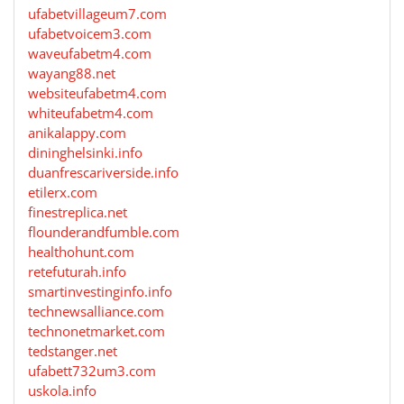
ufabetvillageum7.com
ufabetvoicem3.com
waveufabetm4.com
wayang88.net
websiteufabetm4.com
whiteufabetm4.com
anikalappy.com
dininghelsinki.info
duanfrescariverside.info
etilerx.com
finestreplica.net
flounderandfumble.com
healthohunt.com
retefuturah.info
smartinvestinginfo.info
technewsalliance.com
technonetmarket.com
tedstanger.net
ufabett732um3.com
uskola.info