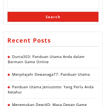
Search
Recent Posts
Dunia303: Panduan Utama Anda dalam
Bermain Game Online
Menjelajahi Dewanaga77: Panduan Utama
Panduan Utama Jeniustoto: Yang Perlu Anda
Ketahui
Menemukan Dewi4D: Masa Depan Game