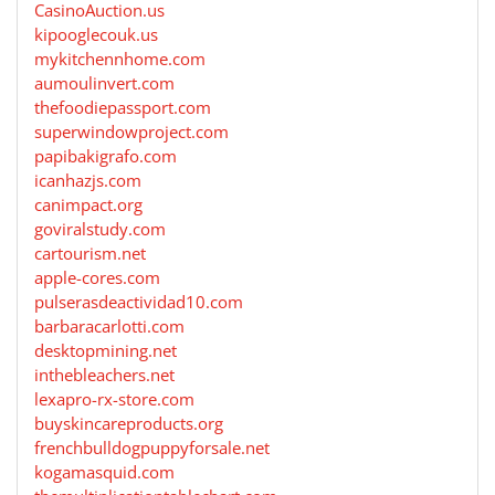
CasinoAuction.us
kipooglecouk.us
mykitchennhome.com
aumoulinvert.com
thefoodiepassport.com
superwindowproject.com
papibakigrafo.com
icanhazjs.com
canimpact.org
goviralstudy.com
cartourism.net
apple-cores.com
pulserasdeactividad10.com
barbaracarlotti.com
desktopmining.net
inthebleachers.net
lexapro-rx-store.com
buyskincareproducts.org
frenchbulldogpuppyforsale.net
kogamasquid.com