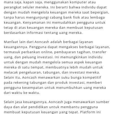
mana saja, kapan saja, menggunakan komputer atau
perangkat seluler mereka. Ini berarti bahwa individu dapat
dengan mudah mengelola keuangan mereka saat bepergian,
tanpa harus mengunjungi cabang bank fisik atau lembaga
keuangan. Kenyamanan ini memudahkan pengguna untuk
tetap di atas keuangan mereka dan membuat keputusan
berdasarkan informasi tentang uang mereka.
Manfaat lain dari Aoncash adalah berbagai layanan
keuangannya. Pengguna dapat mengakses berbagai layanan,
termasuk perbankan online, pembayaran tagihan, transfer
uang, dan peluang investasi. Ini memungkinkan individu
untuk dengan mudah mengelola semua aspek keuangan
mereka di satu tempat, membuatnya lebih mudah untuk
melacak pengeluaran, tabungan, dan investasi mereka.
Selain itu, Aoncash menawarkan suku bunga kompetitif
pada rekening tabungan dan produk investasi, memberi
pengguna kesempatan untuk menumbuhkan uang mereka
dari waktu ke waktu.
Selain jasa keuangannya, Aoncash juga menawarkan sumber
daya dan alat pendidikan untuk membantu pengguna
membuat keputusan keuangan yang tepat. Platform ini