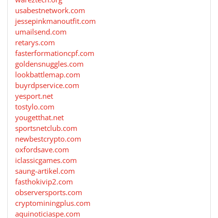
usabestnetwork.com
jessepinkmanoutfit.com
umailsend.com
retarys.com
fasterformationcpf.com
goldensnuggles.com
lookbattlemap.com
buyrdpservice.com
yesport.net
tostylo.com
yougetthat.net
sportsnetclub.com
newbestcrypto.com
oxfordsave.com
iclassicgames.com
saung-artikel.com
fasthokivip2.com
observersports.com
cryptominingplus.com
aquinoticiaspe.com