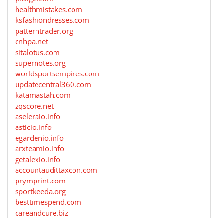
healthmistakes.com
ksfashiondresses.com
patterntrader.org
cnhpa.net
sitalotus.com
supernotes.org
worldsportsempires.com
updatecentral360.com
katamastah.com
zqscore.net
aseleraio.info
asticio.info
egardenio.info
arxteamio.info
getalexio.info
accountaudittaxcon.com
prymprint.com
sportkeeda.org
besttimespend.com
careandcure.biz