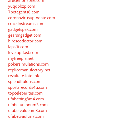
articlehorizone.com
yuqqbbzp.com
7betagents6.com
coronavirusuptodate.com
crackinstreams.com
gadgetspak.com
gearsngadget.com
hireseodoctor.com
lapsfit.com
levelup-fast.com
mytreepla.net
pokersimulations.com
replicamanufactory.net
rezultate-loto.info
splendifulous.com
sportsrecords4u.com
topceleberites.com
ufabetting8m4.com
ufabetunionum3.com
ufabetvalueum3.com
ufabetvaultm7.com