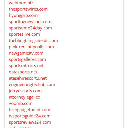
webtoon.biz
thesportswires.com
hyungpro.com
sportingnewsnet.com
sportstime24day.com
sporteslive.com
theblingblingshields.com
pinkfrenchtipnails.com
newgamestv.com
sportsgallerys.com
sportsmirrors.net
datasports.net
atasehirescortu.net
engineeringtechub.com
jerryescorts.com
attorneylegal.co
voomb.com
techgadgetpoint.com
tvsportsguide24.com
sportsreviews24.com