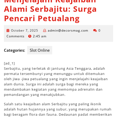
Alami Serbajitu: Surga
Pencari Petualang
October
admin@decorsm
October 7, 2025
admin@decorsmag.com
0
7,
Comments
2:45 am
2025
Categories:
Slot Online
[ad_1]
Serbajitu, yang terletak di jantung Asia Tenggara, adalah
permata tersembunyi yang menunggu untuk ditemukan
oleh jiwa -jiwa petualang yang ingin menjelajahi keajaiban
alam dunia. Surga ini adalah surga bagi mereka yang
mendambakan kegiatan yang memompa adrenalin dan
pemandangan yang menakjubkan.
Salah satu keajaiban alam Serbajitu yang paling ikonik
adalah hutan hujannya yang subur, yang merupakan rumah
bagi beragam flora dan fauna. Dedaunan padat memberikan