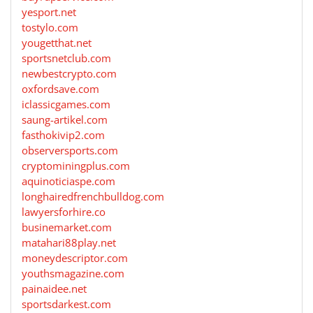
yesport.net
tostylo.com
yougetthat.net
sportsnetclub.com
newbestcrypto.com
oxfordsave.com
iclassicgames.com
saung-artikel.com
fasthokivip2.com
observersports.com
cryptominingplus.com
aquinoticiaspe.com
longhairedfrenchbulldog.com
lawyersforhire.co
businemarket.com
matahari88play.net
moneydescriptor.com
youthsmagazine.com
painaidee.net
sportsdarkest.com