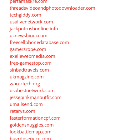
pertamaskre.com
threadsvideoandphotodownloader.com
techgiddy.com
usalivenetwork.com
jackpotrushonline.info
ucnewshindi.com
freecellphonedatabase.com
gamersrope.com
exellewebmedia.com
free-gamestop.com
sinbadtravels.com
ukmagzine.com
wareztech.org
usabestnetwork.com
jessepinkmanoutfit.com
umailsend.com
retarys.com
fasterformationcpf.com
goldensnuggles.com
lookbattlemap.com
buyrdpservice.com