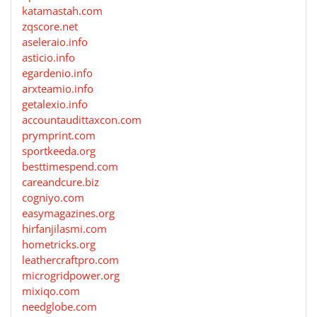
katamastah.com
zqscore.net
aseleraio.info
asticio.info
egardenio.info
arxteamio.info
getalexio.info
accountaudittaxcon.com
prymprint.com
sportkeeda.org
besttimespend.com
careandcure.biz
cogniyo.com
easymagazines.org
hirfanjilasmi.com
hometricks.org
leathercraftpro.com
microgridpower.org
mixiqo.com
needglobe.com