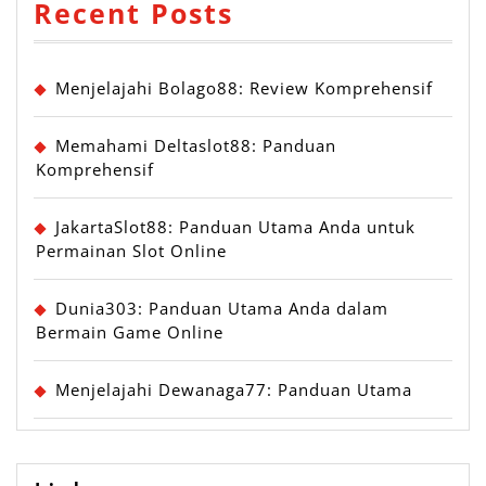
Recent Posts
Menjelajahi Bolago88: Review Komprehensif
Memahami Deltaslot88: Panduan
Komprehensif
JakartaSlot88: Panduan Utama Anda untuk
Permainan Slot Online
Dunia303: Panduan Utama Anda dalam
Bermain Game Online
Menjelajahi Dewanaga77: Panduan Utama