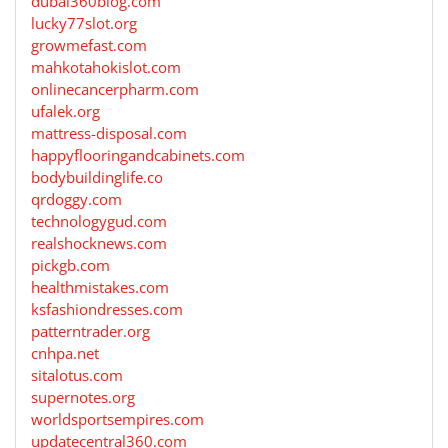
dubai360blog.com
lucky77slot.org
growmefast.com
mahkotahokislot.com
onlinecancerpharm.com
ufalek.org
mattress-disposal.com
happyflooringandcabinets.com
bodybuildinglife.co
qrdoggy.com
technologygud.com
realshocknews.com
pickgb.com
healthmistakes.com
ksfashiondresses.com
patterntrader.org
cnhpa.net
sitalotus.com
supernotes.org
worldsportsempires.com
updatecentral360.com