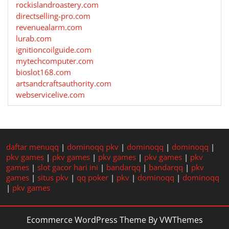
rockislandroastery.com
directselling-pro.com
revenuealarm.com
lurab.com
ignitioncoilguide.com
mytechcomputer.com
bioslot168.com
artsandcraftsauthority.com
webservicelive.com
daftar menuqq
|
dominoqq pkv
|
dominoqq
|
dominoqq
|
pkv games
|
pkv games
|
pkv games
|
pkv games
|
pkv
games
|
slot gacor hari ini
|
bandarqq
|
bandarqq
|
pkv
games
|
situs pkv
|
qq poker
|
pkv
|
dominoqq
|
dominoqq
|
pkv games
Ecommerce WordPress Theme
By VWThemes