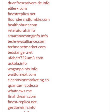
duanfrescariverside.info
etilerx.com
finestreplica.net
flounderandfumble.com
healthohunt.com
retefuturah.info
smartinvestinginfo.info
technewsalliance.com
technonetmarket.com
tedstanger.net
ufabett732um3.com
uskola.info
wagonpaints.info
waitfornext.com
clearvisionmarketing.co
quantum-code.co
whatnews.me
final-dream.com
finest-replica.net
gestioneinh.info