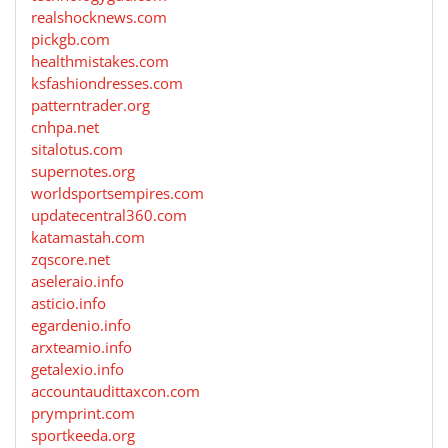
realshocknews.com
pickgb.com
healthmistakes.com
ksfashiondresses.com
patterntrader.org
cnhpa.net
sitalotus.com
supernotes.org
worldsportsempires.com
updatecentral360.com
katamastah.com
zqscore.net
aseleraio.info
asticio.info
egardenio.info
arxteamio.info
getalexio.info
accountaudittaxcon.com
prymprint.com
sportkeeda.org