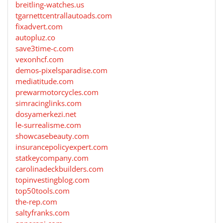
breitling-watches.us
tgarnettcentrallautoads.com
fixadvert.com
autopluz.co
save3time-c.com
vexonhcf.com
demos-pixelsparadise.com
mediatitude.com
prewarmotorcycles.com
simracinglinks.com
dosyamerkezi.net
le-surrealisme.com
showcasebeauty.com
insurancepolicyexpert.com
statkeycompany.com
carolinadeckbuilders.com
topinvestingblog.com
top50tools.com
the-rep.com
saltyfranks.com