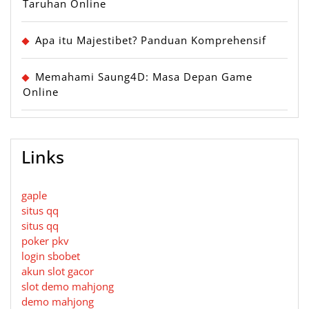
Taruhan Online
Apa itu Majestibet? Panduan Komprehensif
Memahami Saung4D: Masa Depan Game
Online
Links
gaple
situs qq
situs qq
poker pkv
login sbobet
akun slot gacor
slot demo mahjong
demo mahjong