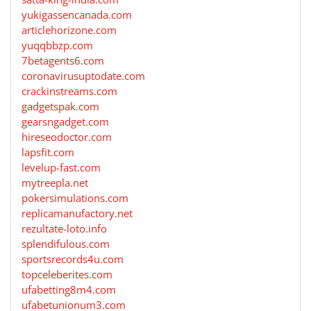
yukigassencanada.com
articlehorizone.com
yuqqbbzp.com
7betagents6.com
coronavirusuptodate.com
crackinstreams.com
gadgetspak.com
gearsngadget.com
hireseodoctor.com
lapsfit.com
levelup-fast.com
mytreepla.net
pokersimulations.com
replicamanufactory.net
rezultate-loto.info
splendifulous.com
sportsrecords4u.com
topceleberites.com
ufabetting8m4.com
ufabetunionum3.com