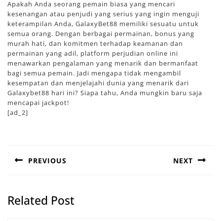
Apakah Anda seorang pemain biasa yang mencari
kesenangan atau penjudi yang serius yang ingin menguji
keterampilan Anda, GalaxyBet88 memiliki sesuatu untuk
semua orang. Dengan berbagai permainan, bonus yang
murah hati, dan komitmen terhadap keamanan dan
permainan yang adil, platform perjudian online ini
menawarkan pengalaman yang menarik dan bermanfaat
bagi semua pemain. Jadi mengapa tidak mengambil
kesempatan dan menjelajahi dunia yang menarik dari
Galaxybet88 hari ini? Siapa tahu, Anda mungkin baru saja
mencapai jackpot!
[ad_2]
Post
navigation
PREVIOUS
NEXT
Previous
Next
post:
post:
Related Post