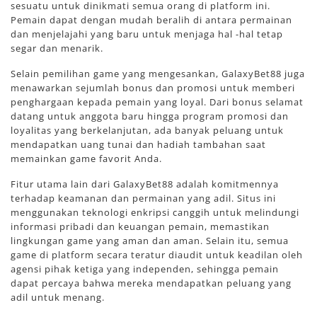
sesuatu untuk dinikmati semua orang di platform ini.
Pemain dapat dengan mudah beralih di antara permainan
dan menjelajahi yang baru untuk menjaga hal -hal tetap
segar dan menarik.
Selain pemilihan game yang mengesankan, GalaxyBet88 juga
menawarkan sejumlah bonus dan promosi untuk memberi
penghargaan kepada pemain yang loyal. Dari bonus selamat
datang untuk anggota baru hingga program promosi dan
loyalitas yang berkelanjutan, ada banyak peluang untuk
mendapatkan uang tunai dan hadiah tambahan saat
memainkan game favorit Anda.
Fitur utama lain dari GalaxyBet88 adalah komitmennya
terhadap keamanan dan permainan yang adil. Situs ini
menggunakan teknologi enkripsi canggih untuk melindungi
informasi pribadi dan keuangan pemain, memastikan
lingkungan game yang aman dan aman. Selain itu, semua
game di platform secara teratur diaudit untuk keadilan oleh
agensi pihak ketiga yang independen, sehingga pemain
dapat percaya bahwa mereka mendapatkan peluang yang
adil untuk menang.