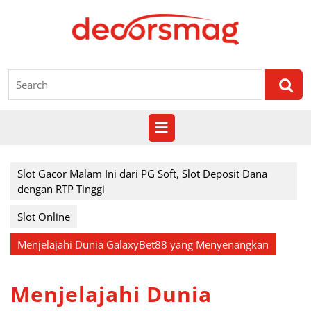
Skip
to
content
Search
for:
Open
Button
Slot Gacor Malam Ini dari PG Soft, Slot Deposit Dana
dengan RTP Tinggi
Slot Online
Menjelajahi Dunia GalaxyBet88 yang Menyenangkan
Menjelajahi Dunia