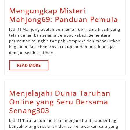
Mengungkap Misteri
Me
Mahjong69: Panduan Pemula
Mis
[ad_1] Mahjong adalah permainan ubin Cina klasik yang
Ma
telah dimainkan selama berabad -abad. Sementara
permainan mungkin tampak kompleks dan menakutkan
Pa
bagi pemula, sebenarnya cukup mudah untuk belajar
Pe
dengan sedikit latihan.
READ
READ MORE
MORE
Menjelajahi Dunia Taruhan
Online yang Seru Bersama
Menjelajahi
Senang303
Dunia
[ad_1] Taruhan online telah menjadi hobi populer bagi
Taruhan
banyak orang di seluruh dunia, menawarkan cara yang