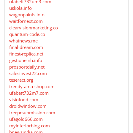
ufabett732um3.com
uskola.info
wagonpaints.info
waitfornext.com
clearvisionmarketing.co
quantum-code.co
whatnews.me
final-dream.com
finest-replica.net
gestioneinh.info
prosportdaily.net
salesinvest22.com
teseract.org
trendy-ama-shop.com
ufabett732m7.com
visiofood.com
droidwindow.com
freeprsubmission.com
ufagold666.com
myinteriorblog.com
bnewsindia.com