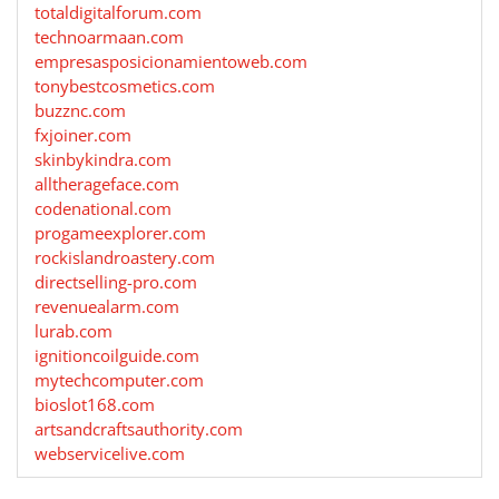
totaldigitalforum.com
technoarmaan.com
empresasposicionamientoweb.com
tonybestcosmetics.com
buzznc.com
fxjoiner.com
skinbykindra.com
alltherageface.com
codenational.com
progameexplorer.com
rockislandroastery.com
directselling-pro.com
revenuealarm.com
lurab.com
ignitioncoilguide.com
mytechcomputer.com
bioslot168.com
artsandcraftsauthority.com
webservicelive.com