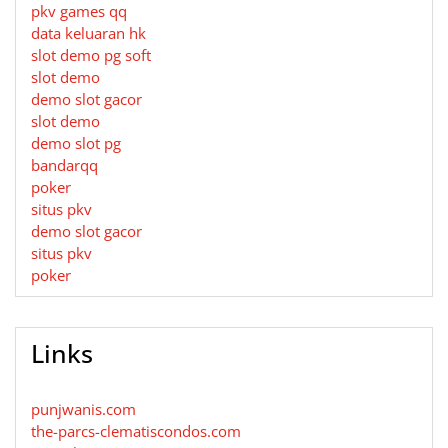
pkv games qq
data keluaran hk
slot demo pg soft
slot demo
demo slot gacor
slot demo
demo slot pg
bandarqq
poker
situs pkv
demo slot gacor
situs pkv
poker
Links
punjwanis.com
the-parcs-clematiscondos.com