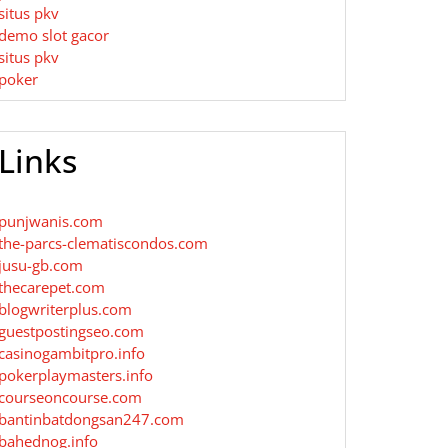
situs pkv
demo slot gacor
situs pkv
poker
Links
punjwanis.com
the-parcs-clematiscondos.com
jusu-gb.com
thecarepet.com
blogwriterplus.com
guestpostingseo.com
casinogambitpro.info
pokerplaymasters.info
courseoncourse.com
na
bantinbatdongsan247.com
bahednog.info