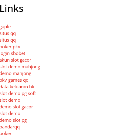
Links
gaple
situs qq
situs qq
poker pkv
login sbobet
akun slot gacor
slot demo mahjong
demo mahjong
pkv games qq
data keluaran hk
slot demo pg soft
slot demo
demo slot gacor
slot demo
demo slot pg
bandarqq
poker