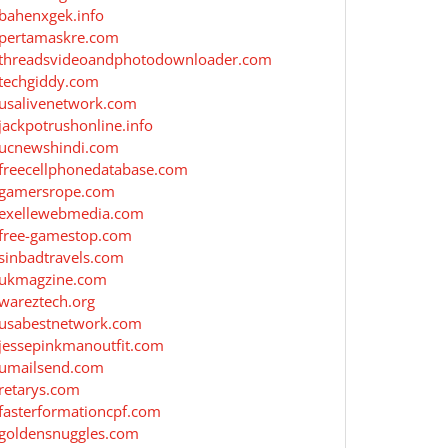
bahenxgek.info
pertamaskre.com
h
threadsvideoandphotodownloader.com
an
techgiddy.com
usalivenetwork.com
jackpotrushonline.info
ucnewshindi.com
freecellphonedatabase.com
gamersrope.com
exellewebmedia.com
free-gamestop.com
sinbadtravels.com
ukmagzine.com
wareztech.org
usabestnetwork.com
jessepinkmanoutfit.com
umailsend.com
retarys.com
fasterformationcpf.com
goldensnuggles.com