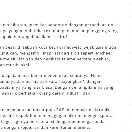
 dunia hiburan, memikat penonton dengan perpaduan unik
nnya yang penuh teka-teki dan penampilan panggung yang
iapakah orang di balik mistik itu?
an besar di sebuah kota kecil di midwest. Sejak usia muda,
njukan, mengambil inspirasi dari artis seperti Michael
 melalui latihan dan dedikasi selama bertahun-tahun,
ah musik lokal.
Imbajp, ia benar-benar menemukan suaranya. Nama
 namanya dan permainan kata “bayangkan”, dengan
badiannya yang luar biasa. Dengan penampilannya yang
 menarik perhatian orang dalam industri dan
re, memadukan unsur pop, R&B, dan musik elektronik
knya introspektif dan menggugah pikiran, mengeksplorasi
i. Lagu-lagunya beresonansi dengan pendengar pada
a dengan kejujuran dan kerentanan mereka.