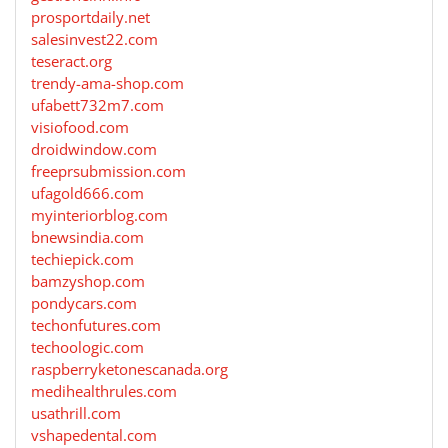
prosportdaily.net
salesinvest22.com
teseract.org
trendy-ama-shop.com
ufabett732m7.com
visiofood.com
droidwindow.com
freeprsubmission.com
ufagold666.com
myinteriorblog.com
bnewsindia.com
techiepick.com
bamzyshop.com
pondycars.com
techonfutures.com
techoologic.com
raspberryketonescanada.org
medihealthrules.com
usathrill.com
vshapedental.com