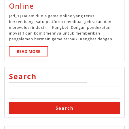
Bagaimana
Online
Kangbet
[ad_1] Dalam dunia game online yang terus
Merevolusi
berkembang, satu platform membuat gebrakan dan
merevolusi industri – Kangbet. Dengan pendekatan
Industri
inovatif dan komitmennya untuk memberikan
Game
pengalaman bermain game terbaik, Kangbet dengan
Online
READ
READ MORE
MORE
Search
Search