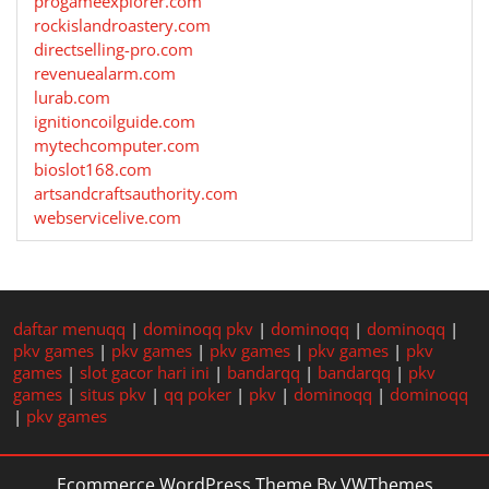
progameexplorer.com
rockislandroastery.com
directselling-pro.com
revenuealarm.com
lurab.com
ignitioncoilguide.com
mytechcomputer.com
bioslot168.com
artsandcraftsauthority.com
webservicelive.com
daftar menuqq
|
dominoqq pkv
|
dominoqq
|
dominoqq
|
pkv games
|
pkv games
|
pkv games
|
pkv games
|
pkv
games
|
slot gacor hari ini
|
bandarqq
|
bandarqq
|
pkv
games
|
situs pkv
|
qq poker
|
pkv
|
dominoqq
|
dominoqq
|
pkv games
Ecommerce WordPress Theme
By VWThemes