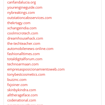
canfandalucia.org
yourengineguide.com
nybreakings.com
outstationcabsservices.com
thekrtagy.com
xchangeindia.com
coolmicrotech.com
dreamhousehack.com
the-techteacher.com
automobilenews-online.com
fashionalltimes.com
totaldigitalforum.com
technoarmaan.com
empresasposicionamientoweb.com
tonybestcosmetics.com
buzznc.com
fxjoiner.com
skinbykindra.com
alltherageface.com
codenational.com