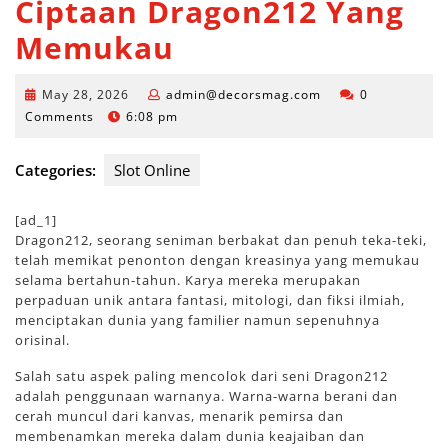
Ciptaan Dragon212 Yang
Memukau
May
admin@decorsmag
May 28, 2026
admin@decorsmag.com
0
28,
Comments
6:08 pm
2026
Categories:
Slot Online
[ad_1]
Dragon212, seorang seniman berbakat dan penuh teka-teki,
telah memikat penonton dengan kreasinya yang memukau
selama bertahun-tahun. Karya mereka merupakan
perpaduan unik antara fantasi, mitologi, dan fiksi ilmiah,
menciptakan dunia yang familier namun sepenuhnya
orisinal.
Salah satu aspek paling mencolok dari seni Dragon212
adalah penggunaan warnanya. Warna-warna berani dan
cerah muncul dari kanvas, menarik pemirsa dan
membenamkan mereka dalam dunia keajaiban dan