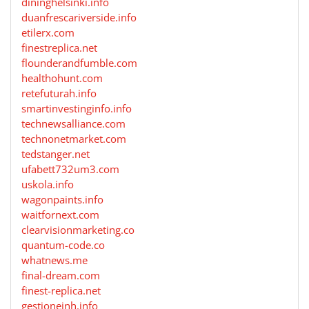
dininghelsinki.info
duanfrescariverside.info
etilerx.com
finestreplica.net
flounderandfumble.com
healthohunt.com
retefuturah.info
smartinvestinginfo.info
technewsalliance.com
technonetmarket.com
tedstanger.net
ufabett732um3.com
uskola.info
wagonpaints.info
waitfornext.com
clearvisionmarketing.co
quantum-code.co
whatnews.me
final-dream.com
finest-replica.net
gestioneinh.info