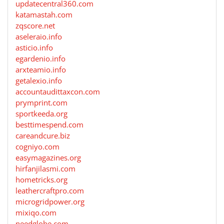
updatecentral360.com
katamastah.com
zqscore.net
aseleraio.info
asticio.info
egardenio.info
arxteamio.info
getalexio.info
accountaudittaxcon.com
prymprint.com
sportkeeda.org
besttimespend.com
careandcure.biz
cogniyo.com
easymagazines.org
hirfanjilasmi.com
hometricks.org
leathercraftpro.com
microgridpower.org
mixiqo.com
needglobe.com