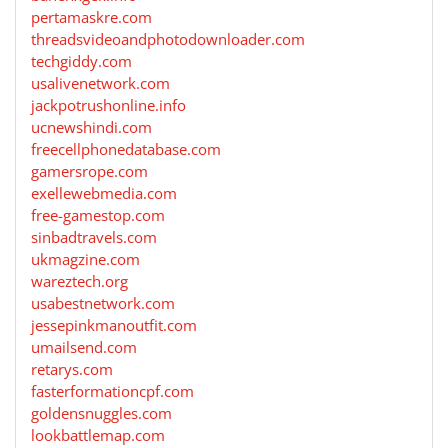
pertamaskre.com
threadsvideoandphotodownloader.com
techgiddy.com
usalivenetwork.com
jackpotrushonline.info
ucnewshindi.com
freecellphonedatabase.com
gamersrope.com
exellewebmedia.com
free-gamestop.com
sinbadtravels.com
ukmagzine.com
wareztech.org
usabestnetwork.com
jessepinkmanoutfit.com
umailsend.com
retarys.com
fasterformationcpf.com
goldensnuggles.com
lookbattlemap.com