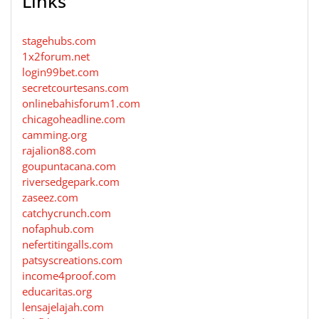
Links
stagehubs.com
1x2forum.net
login99bet.com
secretcourtesans.com
onlinebahisforum1.com
chicagoheadline.com
camming.org
rajalion88.com
goupuntacana.com
riversedgepark.com
zaseez.com
catchycrunch.com
nofaphub.com
nefertitingalls.com
patsyscreations.com
income4proof.com
educaritas.org
lensajelajah.com