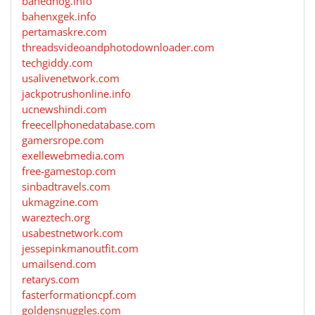
bahednog.info
bahenxgek.info
pertamaskre.com
threadsvideoandphotodownloader.com
techgiddy.com
usalivenetwork.com
jackpotrushonline.info
ucnewshindi.com
freecellphonedatabase.com
gamersrope.com
exellewebmedia.com
free-gamestop.com
sinbadtravels.com
ukmagzine.com
wareztech.org
usabestnetwork.com
jessepinkmanoutfit.com
umailsend.com
retarys.com
fasterformationcpf.com
goldensnuggles.com