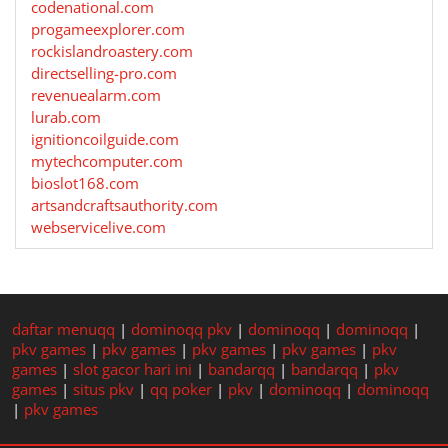
codenational.com
progameexplorer.com
rockislandroastery.com
directselling-pro.com
revenuealarm.com
lurab.com
ignitioncoilguide.com
mytechcomputer.com
bioslot168.com
artsandcraftsauthority.com
webservicelive.com
daftar menuqq
|
dominoqq pkv
|
dominoqq
|
dominoqq
|
pkv games
|
pkv games
|
pkv games
|
pkv games
|
pkv
games
|
slot gacor hari ini
|
bandarqq
|
bandarqq
|
pkv
games
|
situs pkv
|
qq poker
|
pkv
|
dominoqq
|
dominoqq
|
pkv games