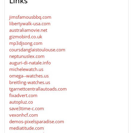
Links
jimsfamousbbq.com
libertywalk-usa.com
australiamovie.net
gizmobird.co.uk
mp3djsong.com
coursdanglaistoulouse.com
neptunuslex.com
auguri-di-natale.info
michelewatch.us
omega--watches.us
breitling-watches.us
tgarnettcentrallautoads.com
fixadvert.com
autopluz.co
save3time-c.com
vexonhcf.com
demos-pixelsparadise.com
mediatitude.com