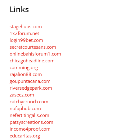
Links
stagehubs.com
1x2forum.net
login99bet.com
secretcourtesans.com
onlinebahisforum1.com
chicagoheadline.com
camming.org
rajalion88.com
goupuntacana.com
riversedgepark.com
zaseez.com
catchycrunch.com
nofaphub.com
nefertitingalls.com
patsyscreations.com
income4proof.com
educaritas.org