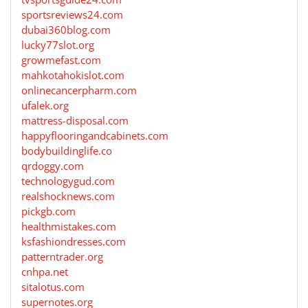
sportsreviews24.com
dubai360blog.com
lucky77slot.org
growmefast.com
mahkotahokislot.com
onlinecancerpharm.com
ufalek.org
mattress-disposal.com
happyflooringandcabinets.com
bodybuildinglife.co
qrdoggy.com
technologygud.com
realshocknews.com
pickgb.com
healthmistakes.com
ksfashiondresses.com
patterntrader.org
cnhpa.net
sitalotus.com
supernotes.org