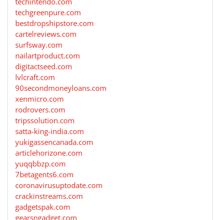
techintendo.com
techgreenpure.com
bestdropshipstore.com
cartelreviews.com
surfsway.com
nailartproduct.com
digitactseed.com
lvlcraft.com
90secondmoneyloans.com
xenmicro.com
rodrovers.com
tripssolution.com
satta-king-india.com
yukigassencanada.com
articlehorizone.com
yuqqbbzp.com
7betagents6.com
coronavirusuptodate.com
crackinstreams.com
gadgetspak.com
gearsngadget.com