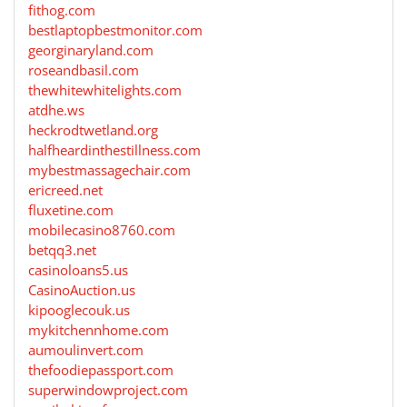
fithog.com
bestlaptopbestmonitor.com
georginaryland.com
roseandbasil.com
thewhitewhitelights.com
atdhe.ws
heckrodtwetland.org
halfheardinthestillness.com
mybestmassagechair.com
ericreed.net
fluxetine.com
mobilecasino8760.com
betqq3.net
casinoloans5.us
CasinoAuction.us
kipooglecouk.us
mykitchennhome.com
aumoulinvert.com
thefoodiepassport.com
superwindowproject.com