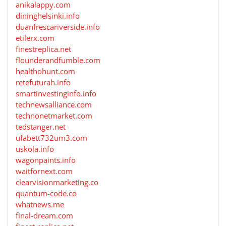
anikalappy.com
dininghelsinki.info
duanfrescariverside.info
etilerx.com
finestreplica.net
flounderandfumble.com
healthohunt.com
retefuturah.info
smartinvestinginfo.info
technewsalliance.com
technonetmarket.com
tedstanger.net
ufabett732um3.com
uskola.info
wagonpaints.info
waitfornext.com
clearvisionmarketing.co
quantum-code.co
whatnews.me
final-dream.com