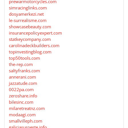
prewarmotorcycles.com
simracinglinks.com
dosyamerkezi.net
le-surrealisme.com
showcasebeauty.com
insurancepolicyexpert.com
statkeycompany.com
carolinadeckbuilders.com
topinvestingblog.com
top50tools.com
the-rep.com
saltyfranks.com
annerani.com
jazzatude.com
0022pa.com
zeroshare.info
bilesinc.com
milaretreatnz.com
modaagi.com
smallvilleph.com
galiciasuroeste.info