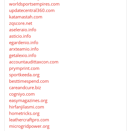
worldsportsempires.com
updatecentral360.com
katamastah.com
zqscore.net
aseleraio.info
asticio.info
egardenio.info
arxteamio.info
getalexio.info
accountaudittaxcon.com
prymprint.com
sportkeeda.org
besttimespend.com
careandcure.biz
cogniyo.com
easymagazines.org
hirfanjilasmi.com
hometricks.org
leathercraftpro.com
microgridpower.org