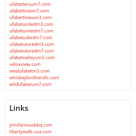
ufabettersum7.com
ufabettinwm7.com
ufabettinwum3.com
ufabetunitedm3.com
ufabetunitedm7.com
ufabetuskedm7.com
ufabetutoredm3.com
ufabetutoredm7.com
ufabetvalleyum3.com
veloxview.com
westufabetm3.com
whiskeybrothersllc.com
wildufabetum7.com
Links
jimsfamousbbq.com
libertywalk-usa.com