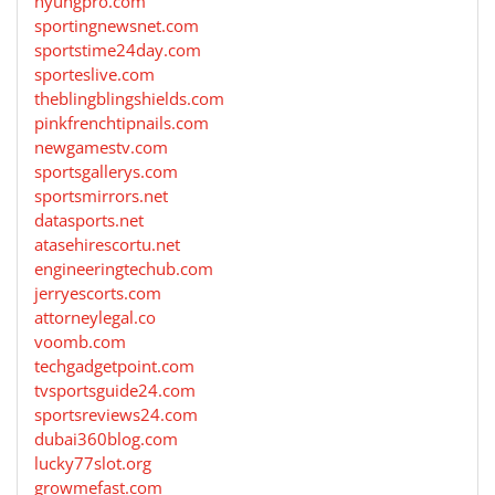
hyungpro.com
sportingnewsnet.com
sportstime24day.com
sporteslive.com
theblingblingshields.com
pinkfrenchtipnails.com
newgamestv.com
sportsgallerys.com
sportsmirrors.net
datasports.net
atasehirescortu.net
engineeringtechub.com
jerryescorts.com
attorneylegal.co
voomb.com
techgadgetpoint.com
tvsportsguide24.com
sportsreviews24.com
dubai360blog.com
lucky77slot.org
growmefast.com