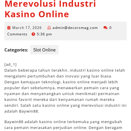
Merevolusi Industri
Kasino Online
March
admin@decorsm
March 17, 2026
admin@decorsmag.com
0
17,
Comments
5:36 pm
2026
Categories:
Slot Online
[ad_1]
Dalam beberapa tahun terakhir, industri kasino online telah
mengalami pertumbuhan dan inovasi yang luar biasa.
Dengan kemajuan teknologi, kasino online menjadi lebih
populer dari sebelumnya, menawarkan pemain cara yang
nyaman dan menyenangkan untuk menikmati permainan
kasino favorit mereka dari kenyamanan rumah mereka
sendiri. Salah satu kasino online yang merevolusi industri ini
adalah Baywin88.
Baywin88 adalah kasino online terkemuka yang mengubah
cara pemain merasakan perjudian online. Dengan beragam