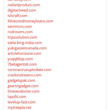
nailartproduct.com
digitactseed.com
lvlcraft.com
90secondmoneyloans.com
xenmicro.com
rodrovers.com
tripssolution.com
satta-king-india.com
yukigassencanada.com
articlehorizone.com
yuqqbbzp.com
7betagents6.com
coronavirusuptodate.com
crackinstreams.com
gadgetspak.com
gearsngadget.com
hireseodoctor.com
lapsfit.com
levelup-fast.com
mytreepla.net