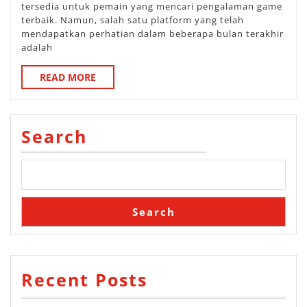
Kangbet:
tersedia untuk pemain yang mencari pengalaman game
terbaik. Namun, salah satu platform yang telah
Platform
mendapatkan perhatian dalam beberapa bulan terakhir
Permainan
adalah
Terakhir
READ
READ MORE
MORE
Search
Search
Recent Posts