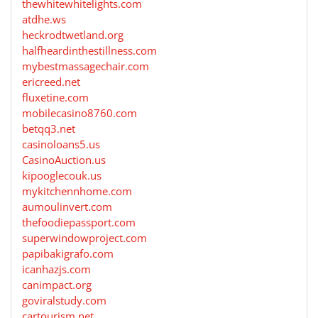
thewhitewhitelights.com
atdhe.ws
heckrodtwetland.org
halfheardinthestillness.com
mybestmassagechair.com
ericreed.net
fluxetine.com
mobilecasino8760.com
betqq3.net
casinoloans5.us
CasinoAuction.us
kipooglecouk.us
mykitchennhome.com
aumoulinvert.com
thefoodiepassport.com
superwindowproject.com
papibakigrafo.com
icanhazjs.com
canimpact.org
goviralstudy.com
cartourism.net