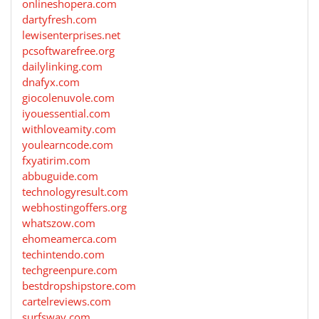
onlineshopera.com
dartyfresh.com
lewisenterprises.net
pcsoftwarefree.org
dailylinking.com
dnafyx.com
giocolenuvole.com
iyouessential.com
withloveamity.com
youlearncode.com
fxyatirim.com
abbuguide.com
technologyresult.com
webhostingoffers.org
whatszow.com
ehomeamerca.com
techintendo.com
techgreenpure.com
bestdropshipstore.com
cartelreviews.com
surfsway.com