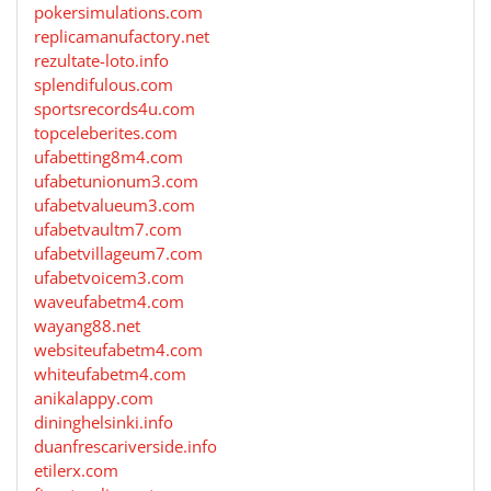
pokersimulations.com
replicamanufactory.net
rezultate-loto.info
splendifulous.com
sportsrecords4u.com
topceleberites.com
ufabetting8m4.com
ufabetunionum3.com
ufabetvalueum3.com
ufabetvaultm7.com
ufabetvillageum7.com
ufabetvoicem3.com
waveufabetm4.com
wayang88.net
websiteufabetm4.com
whiteufabetm4.com
anikalappy.com
dininghelsinki.info
duanfrescariverside.info
etilerx.com