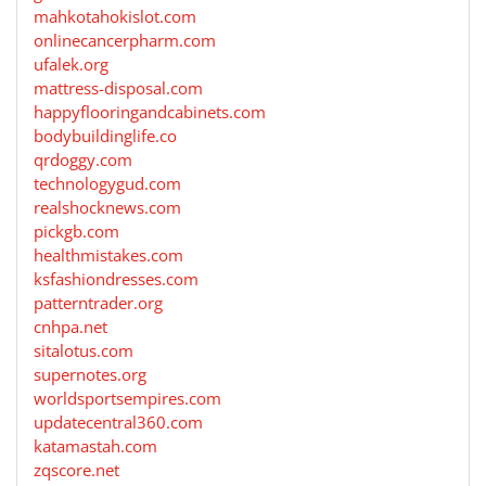
mahkotahokislot.com
onlinecancerpharm.com
ufalek.org
mattress-disposal.com
happyflooringandcabinets.com
bodybuildinglife.co
qrdoggy.com
technologygud.com
realshocknews.com
pickgb.com
healthmistakes.com
ksfashiondresses.com
patterntrader.org
cnhpa.net
sitalotus.com
supernotes.org
worldsportsempires.com
updatecentral360.com
katamastah.com
zqscore.net