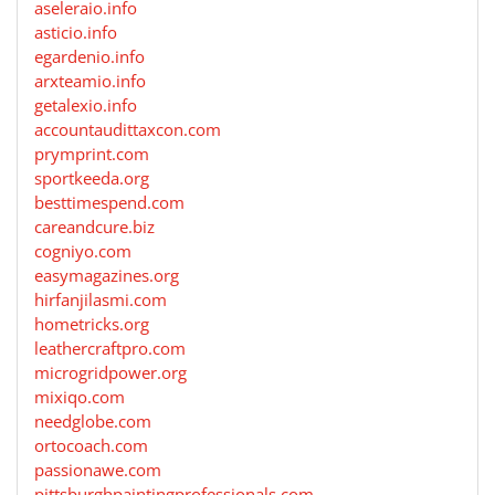
aseleraio.info
asticio.info
egardenio.info
arxteamio.info
getalexio.info
accountaudittaxcon.com
prymprint.com
sportkeeda.org
besttimespend.com
careandcure.biz
cogniyo.com
easymagazines.org
hirfanjilasmi.com
hometricks.org
leathercraftpro.com
microgridpower.org
mixiqo.com
needglobe.com
ortocoach.com
passionawe.com
pittsburghpaintingprofessionals.com