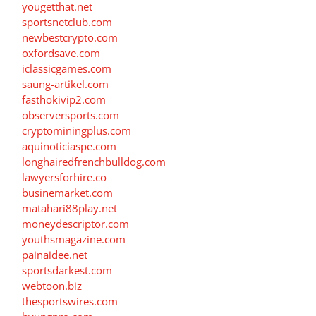
yougetthat.net
sportsnetclub.com
newbestcrypto.com
oxfordsave.com
iclassicgames.com
saung-artikel.com
fasthokivip2.com
observersports.com
cryptominingplus.com
aquinoticiaspe.com
longhairedfrenchbulldog.com
lawyersforhire.co
businemarket.com
matahari88play.net
moneydescriptor.com
youthsmagazine.com
painaidee.net
sportsdarkest.com
webtoon.biz
thesportswires.com