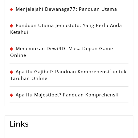
Menjelajahi Dewanaga77: Panduan Utama
Panduan Utama Jeniustoto: Yang Perlu Anda
Ketahui
Menemukan Dewi4D: Masa Depan Game
Online
Apa itu Gajibet? Panduan Komprehensif untuk
Taruhan Online
Apa itu Majestibet? Panduan Komprehensif
Links