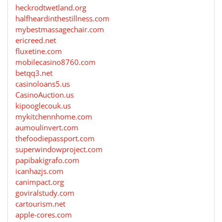
heckrodtwetland.org
halfheardinthestillness.com
mybestmassagechair.com
ericreed.net
fluxetine.com
mobilecasino8760.com
betqq3.net
casinoloans5.us
CasinoAuction.us
kipooglecouk.us
mykitchennhome.com
aumoulinvert.com
thefoodiepassport.com
superwindowproject.com
papibakigrafo.com
icanhazjs.com
canimpact.org
goviralstudy.com
cartourism.net
apple-cores.com