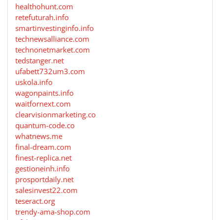
healthohunt.com
retefuturah.info
smartinvestinginfo.info
technewsalliance.com
technonetmarket.com
tedstanger.net
ufabett732um3.com
uskola.info
wagonpaints.info
waitfornext.com
clearvisionmarketing.co
quantum-code.co
whatnews.me
final-dream.com
finest-replica.net
gestioneinh.info
prosportdaily.net
salesinvest22.com
teseract.org
trendy-ama-shop.com