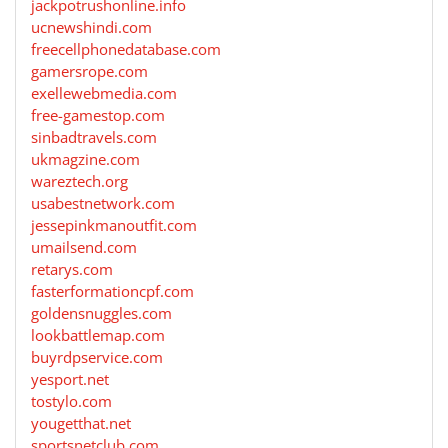
jackpotrushonline.info
ucnewshindi.com
freecellphonedatabase.com
gamersrope.com
exellewebmedia.com
free-gamestop.com
sinbadtravels.com
ukmagzine.com
wareztech.org
usabestnetwork.com
jessepinkmanoutfit.com
umailsend.com
retarys.com
fasterformationcpf.com
goldensnuggles.com
lookbattlemap.com
buyrdpservice.com
yesport.net
tostylo.com
yougetthat.net
sportsnetclub.com