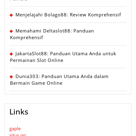
Menjelajahi Bolago88: Review Komprehensif
Memahami Deltaslot88: Panduan
Komprehensif
JakartaSlot88: Panduan Utama Anda untuk
Permainan Slot Online
Dunia303: Panduan Utama Anda dalam
Bermain Game Online
Links
gaple
situs qq