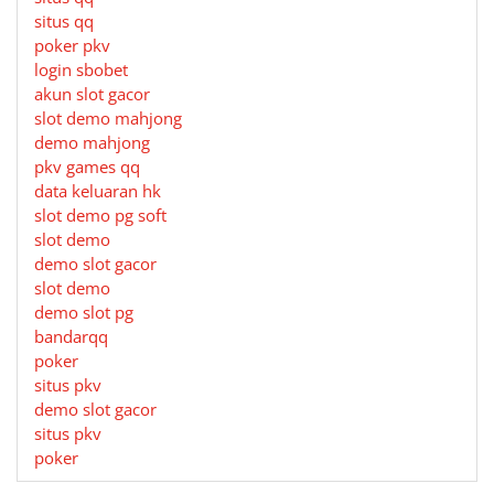
situs qq
poker pkv
login sbobet
akun slot gacor
slot demo mahjong
demo mahjong
pkv games qq
data keluaran hk
slot demo pg soft
slot demo
demo slot gacor
slot demo
demo slot pg
bandarqq
poker
situs pkv
demo slot gacor
situs pkv
poker