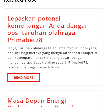
Lepaskan potensi
kemenangan Anda dengan
opsi taruhan olahraga
Lepaskan
Primabet78
potensi
[ad_1] Taruhan olahraga telah lama menjadi hobi yang
kemenangan
populer bagi mereka yang menyukai sensasi kompetisi
dan kesempatan untuk menang besar. Dengan
Anda
munculnya sportbook online seperti Primabet78,
dengan
taruhan olahraga menjadi lebih
opsi
READ
READ MORE
taruhan
MORE
olahraga
Primabet78
Masa Depan Energi