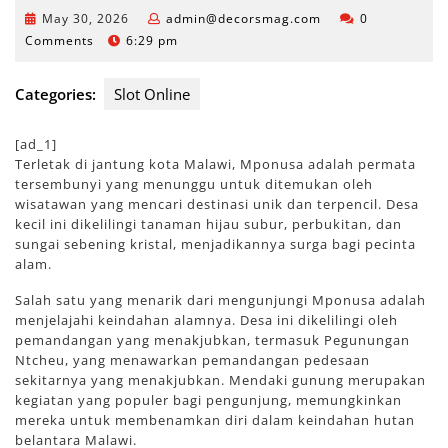
May
admin@decorsmag
May 30, 2026
admin@decorsmag.com
0
30,
Comments
6:29 pm
2026
Categories:
Slot Online
[ad_1]
Terletak di jantung kota Malawi, Mponusa adalah permata
tersembunyi yang menunggu untuk ditemukan oleh
wisatawan yang mencari destinasi unik dan terpencil. Desa
kecil ini dikelilingi tanaman hijau subur, perbukitan, dan
sungai sebening kristal, menjadikannya surga bagi pecinta
alam.
Salah satu yang menarik dari mengunjungi Mponusa adalah
menjelajahi keindahan alamnya. Desa ini dikelilingi oleh
pemandangan yang menakjubkan, termasuk Pegunungan
Ntcheu, yang menawarkan pemandangan pedesaan
sekitarnya yang menakjubkan. Mendaki gunung merupakan
kegiatan yang populer bagi pengunjung, memungkinkan
mereka untuk membenamkan diri dalam keindahan hutan
belantara Malawi.