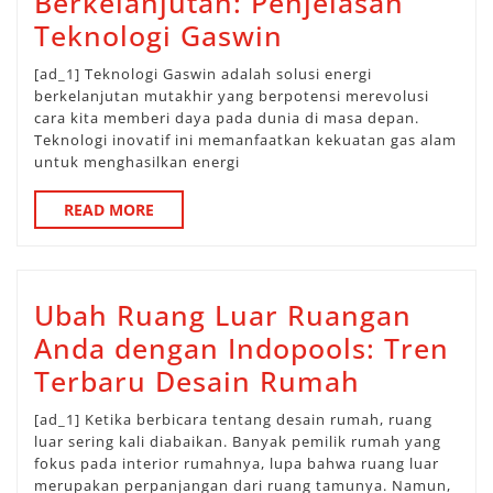
Berkelanjutan: Penjelasan
Masa
Teknologi Gaswin
Depan
[ad_1] Teknologi Gaswin adalah solusi energi
Energi
berkelanjutan mutakhir yang berpotensi merevolusi
cara kita memberi daya pada dunia di masa depan.
Berkelanjutan:
Teknologi inovatif ini memanfaatkan kekuatan gas alam
Penjelasan
untuk menghasilkan energi
Teknologi
READ
READ MORE
Gaswin
MORE
Ubah Ruang Luar Ruangan
Anda dengan Indopools: Tren
Ubah
Terbaru Desain Rumah
Ruang
[ad_1] Ketika berbicara tentang desain rumah, ruang
Luar
luar sering kali diabaikan. Banyak pemilik rumah yang
fokus pada interior rumahnya, lupa bahwa ruang luar
Ruangan
merupakan perpanjangan dari ruang tamunya. Namun,