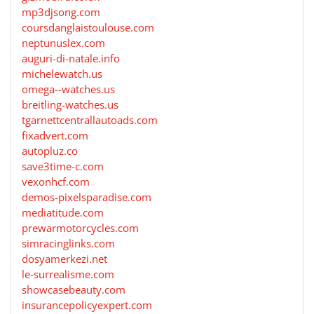
mp3djsong.com
coursdanglaistoulouse.com
neptunuslex.com
auguri-di-natale.info
michelewatch.us
omega--watches.us
breitling-watches.us
tgarnettcentrallautoads.com
fixadvert.com
autopluz.co
save3time-c.com
vexonhcf.com
demos-pixelsparadise.com
mediatitude.com
prewarmotorcycles.com
simracinglinks.com
dosyamerkezi.net
le-surrealisme.com
showcasebeauty.com
insurancepolicyexpert.com