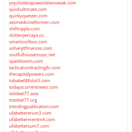
psychoterapiawioletanowak.com
quickultimate.com
quirkyquester.com
sexmedicineformen.com
shiftripple.com
slotterpercaya.co
smartcoolbox.com
sohanjitfinances.com
soulfulhousemusic.net
sparklooms.com
tacticalcontractingllc.com
thecapitalpowers.com
tobabet88slot3.com
todayscurrentnews.com
totobet77.asia
totobet77.org
trendingpublication.com
ufabettererum3.com
ufabettermentm4.com
ufabettersum7.com