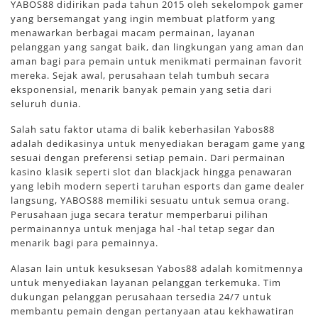
YABOS88 didirikan pada tahun 2015 oleh sekelompok gamer
yang bersemangat yang ingin membuat platform yang
menawarkan berbagai macam permainan, layanan
pelanggan yang sangat baik, dan lingkungan yang aman dan
aman bagi para pemain untuk menikmati permainan favorit
mereka. Sejak awal, perusahaan telah tumbuh secara
eksponensial, menarik banyak pemain yang setia dari
seluruh dunia.
Salah satu faktor utama di balik keberhasilan Yabos88
adalah dedikasinya untuk menyediakan beragam game yang
sesuai dengan preferensi setiap pemain. Dari permainan
kasino klasik seperti slot dan blackjack hingga penawaran
yang lebih modern seperti taruhan esports dan game dealer
langsung, YABOS88 memiliki sesuatu untuk semua orang.
Perusahaan juga secara teratur memperbarui pilihan
permainannya untuk menjaga hal -hal tetap segar dan
menarik bagi para pemainnya.
Alasan lain untuk kesuksesan Yabos88 adalah komitmennya
untuk menyediakan layanan pelanggan terkemuka. Tim
dukungan pelanggan perusahaan tersedia 24/7 untuk
membantu pemain dengan pertanyaan atau kekhawatiran