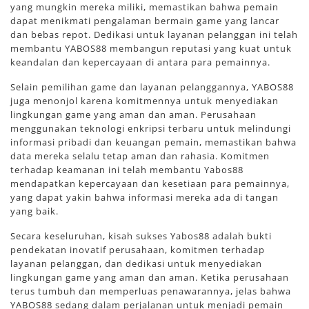
yang mungkin mereka miliki, memastikan bahwa pemain
dapat menikmati pengalaman bermain game yang lancar
dan bebas repot. Dedikasi untuk layanan pelanggan ini telah
membantu YABOS88 membangun reputasi yang kuat untuk
keandalan dan kepercayaan di antara para pemainnya.
Selain pemilihan game dan layanan pelanggannya, YABOS88
juga menonjol karena komitmennya untuk menyediakan
lingkungan game yang aman dan aman. Perusahaan
menggunakan teknologi enkripsi terbaru untuk melindungi
informasi pribadi dan keuangan pemain, memastikan bahwa
data mereka selalu tetap aman dan rahasia. Komitmen
terhadap keamanan ini telah membantu Yabos88
mendapatkan kepercayaan dan kesetiaan para pemainnya,
yang dapat yakin bahwa informasi mereka ada di tangan
yang baik.
Secara keseluruhan, kisah sukses Yabos88 adalah bukti
pendekatan inovatif perusahaan, komitmen terhadap
layanan pelanggan, dan dedikasi untuk menyediakan
lingkungan game yang aman dan aman. Ketika perusahaan
terus tumbuh dan memperluas penawarannya, jelas bahwa
YABOS88 sedang dalam perjalanan untuk menjadi pemain