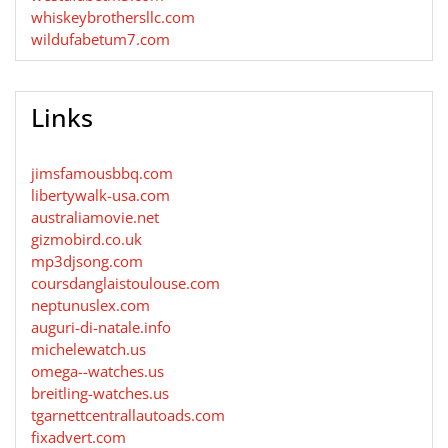
whiskeybrothersllc.com
wildufabetum7.com
Links
jimsfamousbbq.com
libertywalk-usa.com
australiamovie.net
gizmobird.co.uk
mp3djsong.com
coursdanglaistoulouse.com
neptunuslex.com
auguri-di-natale.info
michelewatch.us
omega--watches.us
breitling-watches.us
tgarnettcentrallautoads.com
fixadvert.com