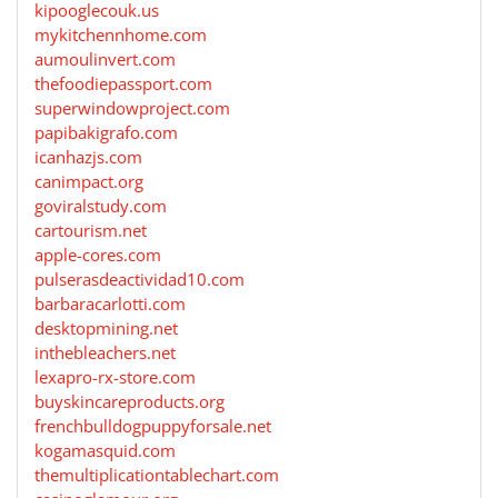
kipooglecouk.us
mykitchennhome.com
aumoulinvert.com
thefoodiepassport.com
superwindowproject.com
papibakigrafo.com
icanhazjs.com
canimpact.org
goviralstudy.com
cartourism.net
apple-cores.com
pulserasdeactividad10.com
barbaracarlotti.com
desktopmining.net
inthebleachers.net
lexapro-rx-store.com
buyskincareproducts.org
frenchbulldogpuppyforsale.net
kogamasquid.com
themultiplicationtablechart.com