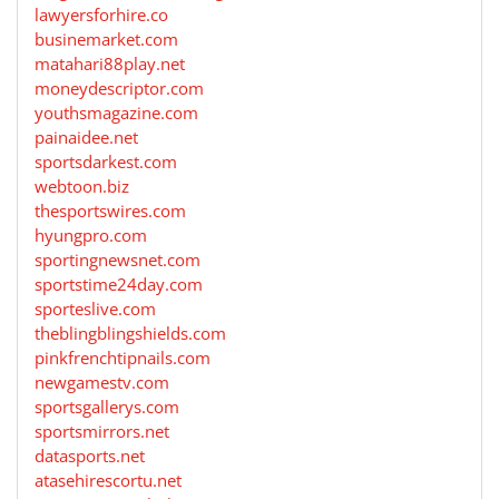
lawyersforhire.co
businemarket.com
matahari88play.net
moneydescriptor.com
youthsmagazine.com
painaidee.net
sportsdarkest.com
webtoon.biz
thesportswires.com
hyungpro.com
sportingnewsnet.com
sportstime24day.com
sporteslive.com
theblingblingshields.com
pinkfrenchtipnails.com
newgamestv.com
sportsgallerys.com
sportsmirrors.net
datasports.net
atasehirescortu.net