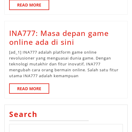
Depan
READ
READ MORE
yang
MORE
Lebih
Ramah
INA777: Masa depan game
Lingku
INA777:
online ada di sini
Masa
[ad_1] INA777 adalah platform game online
depan
revolusioner yang menguasai dunia game. Dengan
teknologi mutakhir dan fitur inovatif, INA777
game
mengubah cara orang bermain online. Salah satu fitur
online
utama INA777 adalah kemampuan
ada
READ
READ MORE
di
MORE
sini
Search