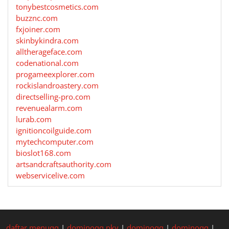
tonybestcosmetics.com
buzznc.com
fxjoiner.com
skinbykindra.com
alltherageface.com
codenational.com
progameexplorer.com
rockislandroastery.com
directselling-pro.com
revenuealarm.com
lurab.com
ignitioncoilguide.com
mytechcomputer.com
bioslot168.com
artsandcraftsauthority.com
webservicelive.com
daftar menuqq
|
dominoqq pkv
|
dominoqq
|
dominoqq
|