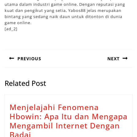
utama dalam industri game online. Dengan reputasi yang
kuat dan pengikut yang setia, Yabos88 jelas merupakan
bintang yang sedang naik daun untuk ditonton di dunia
game online.
[ad_2]
Post
navigation
PREVIOUS
NEXT
Previous
Next
post:
post:
Related Post
Menjelajahi Fenomena
Hbowin: Apa Itu dan Mengapa
Mengambil Internet Dengan
Menjelajahi
Badai