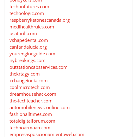
techonfutures.com
techoologic.com
raspberryketonescanada.org
medihealthrules.com
usathrill.com
vshapedental.com
canfandalucia.org
yourengineguide.com
nybreakings.com
outstationcabsservices.com
thekrtagy.com
xchangeindia.com
coolmicrotech.com
dreamhousehack.com
the-techteacher.com
automobilenews-online.com
fashionalltimes.com
totaldigitalforum.com
technoarmaan.com
empresasposicionamientoweb.com