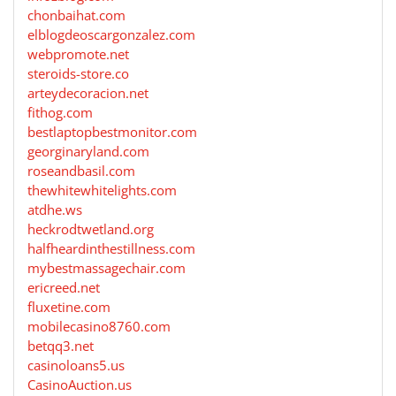
chonbaihat.com
elblogdeoscargonzalez.com
webpromote.net
steroids-store.co
arteydecoracion.net
fithog.com
bestlaptopbestmonitor.com
georginaryland.com
roseandbasil.com
thewhitewhitelights.com
atdhe.ws
heckrodtwetland.org
halfheardinthestillness.com
mybestmassagechair.com
ericreed.net
fluxetine.com
mobilecasino8760.com
betqq3.net
casinoloans5.us
CasinoAuction.us