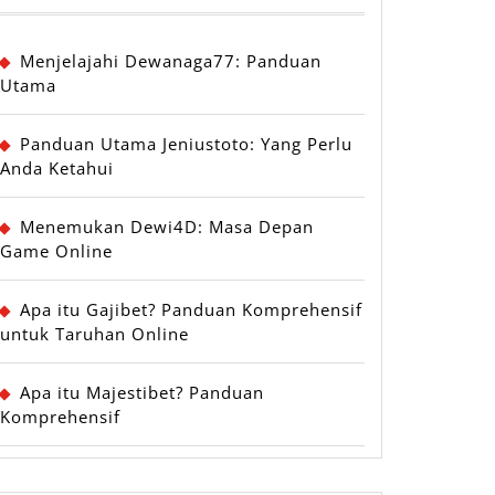
Menjelajahi Dewanaga77: Panduan
Utama
Panduan Utama Jeniustoto: Yang Perlu
Anda Ketahui
Menemukan Dewi4D: Masa Depan
Game Online
Apa itu Gajibet? Panduan Komprehensif
untuk Taruhan Online
Apa itu Majestibet? Panduan
Komprehensif