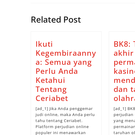
Previous
post:
Related Post
Ikuti
BK8: 
Kegembiraanny
akhir
a: Semua yang
perm
Perlu Anda
kasin
Ketahui
mend
Tentang
dan 
Ikuti
Ceriabet
olahr
Kegembiraannya
[ad_1] Jika Anda penggemar
[ad_1] BK
Semua
judi online, maka Anda perlu
perjudian
tahu tentang Ceriabet.
yang mena
yang
Platform perjudian online
permainan
Perlu
populer ini menawarkan
taruhan o