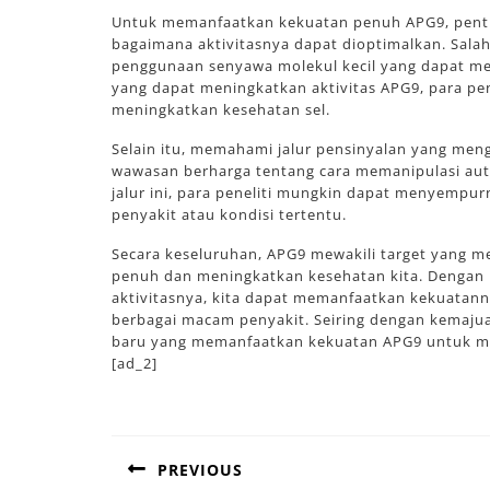
Untuk memanfaatkan kekuatan penuh APG9, penti
bagaimana aktivitasnya dapat dioptimalkan. Sala
penggunaan senyawa molekul kecil yang dapat me
yang dapat meningkatkan aktivitas APG9, para p
meningkatkan kesehatan sel.
Selain itu, memahami jalur pensinyalan yang men
wawasan berharga tentang cara memanipulasi aut
jalur ini, para peneliti mungkin dapat menyemp
penyakit atau kondisi tertentu.
Secara keseluruhan, APG9 mewakili target yang 
penuh dan meningkatkan kesehatan kita. Dengan
aktivitasnya, kita dapat memanfaatkan kekuatan
berbagai macam penyakit. Seiring dengan kemajuan
baru yang memanfaatkan kekuatan APG9 untuk me
[ad_2]
Post
navigation
PREVIOUS