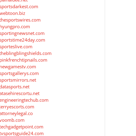
sportsdarkest.com
webtoon.biz
thesportswires.com
hyungpro.com
sportingnewsnet.com
sportstime24day.com
sporteslive.com
theblingblingshields.com
pinkfrenchtipnails.com
newgamestv.com
sportsgallerys.com
sportsmirrors.net
datasports.net
atasehirescortu.net
engineeringtechub.com
jerryescorts.com
attorneylegal.co
voomb.com
techgadgetpoint.com
tvsportsguide24.com