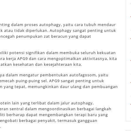
enting dalam proses autophagy, yaitu cara tubuh mendaur
 atau tidak diperlukan. Autophagy sangat penting untuk
mencegah penumpukan zat beracun yang dapat
liki potensi signifikan dalam membuka seluruh kekuatan
 kerja APG9 dan cara mengoptimalkan aktivitasnya, kita
tkan kesehatan dan kesejahteraan kita.
nnya dalam mengatur pembentukan autofagosom, yaitu
emecah puing-puing sel. APG9 sangat penting untuk
m yang tepat, memungkinkan daur ulang dan pembuangan
otein lain yang terlibat dalam jalur autophagy,
an sentral dalam mengoordinasikan berbagai langkah
liti berharap dapat mengembangkan terapi baru yang
engobati berbagai penyakit, termasuk gangguan
.