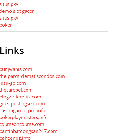
situs pkv
demo slot gacor
situs pkv
poker
Links
punjwanis.com
the-parcs-clematiscondos.com
jusu-gb.com
thecarepet.com
blogwriterplus.com
elajahi
guestpostingseo.com
a
casinogambitpro.info
pokerplaymasters.info
l89:
courseoncourse.com
dangan
bantinbatdongsan247.com
bahednog.info