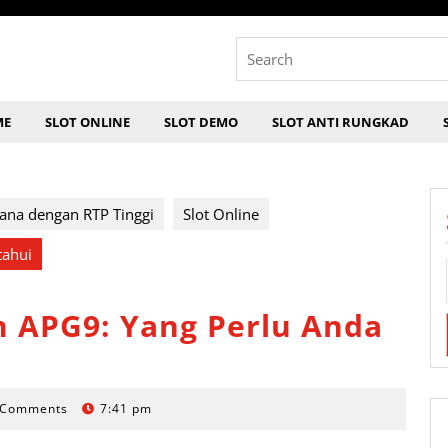
Search
for:
ME
SLOT ONLINE
SLOT DEMO
SLOT ANTI RUNGKAD
Dana dengan RTP Tinggi
Slot Online
tahui
 APG9: Yang Perlu Anda
decorsmag.com
 Comments
7:41 pm