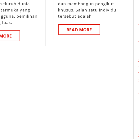
seluruh dunia.
dan membangun pengikut
kasino
dal
ntarmuka yang
khusus. Salah satu individu
yang
Kehi
gguna, pemilihan
tersebut adalah
 luas,
mendebarkan
Penc
READ
READ MORE
dan
Kont
MORE
READ
 MORE
MORE
taruhan
Popu
olahraga