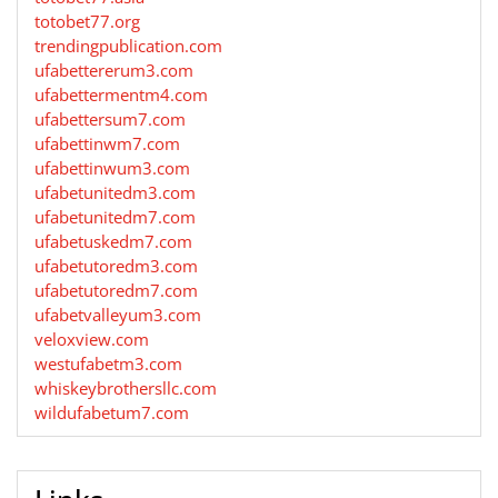
totobet77.org
trendingpublication.com
ufabettererum3.com
ufabettermentm4.com
ufabettersum7.com
ufabettinwm7.com
ufabettinwum3.com
ufabetunitedm3.com
ufabetunitedm7.com
ufabetuskedm7.com
ufabetutoredm3.com
ufabetutoredm7.com
ufabetvalleyum3.com
veloxview.com
westufabetm3.com
whiskeybrothersllc.com
wildufabetum7.com