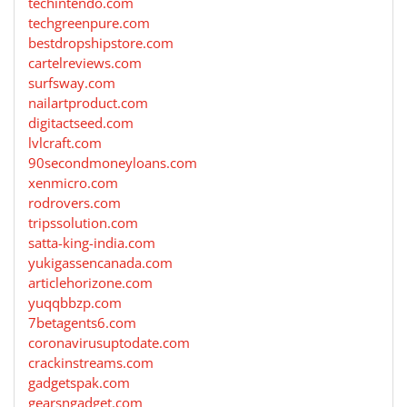
techintendo.com
techgreenpure.com
bestdropshipstore.com
cartelreviews.com
surfsway.com
nailartproduct.com
digitactseed.com
lvlcraft.com
90secondmoneyloans.com
xenmicro.com
rodrovers.com
tripssolution.com
satta-king-india.com
yukigassencanada.com
articlehorizone.com
yuqqbbzp.com
7betagents6.com
coronavirusuptodate.com
crackinstreams.com
gadgetspak.com
gearsngadget.com