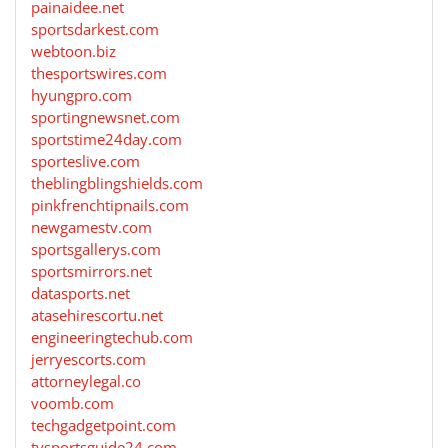
painaidee.net
sportsdarkest.com
webtoon.biz
thesportswires.com
hyungpro.com
sportingnewsnet.com
sportstime24day.com
sporteslive.com
theblingblingshields.com
pinkfrenchtipnails.com
newgamestv.com
sportsgallerys.com
sportsmirrors.net
datasports.net
atasehirescortu.net
engineeringtechub.com
jerryescorts.com
attorneylegal.co
voomb.com
techgadgetpoint.com
tvsportsguide24.com