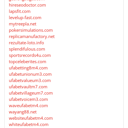
hireseodoctor.com
lapsfit.com
levelup-fast.com
mytreepla.net
pokersimulations.com
replicamanufactory.net
rezultate-loto.info
splendifulous.com
sportsrecords4u.com
topceleberites.com
ufabetting8m4.com
ufabetunionum3.com
ufabetvalueum3.com
ufabetvaultm7.com
ufabetvillageum7.com
ufabetvoicem3.com
waveufabetm4.com
wayang88.net
websiteufabetm4.com
whiteufabetm4.com