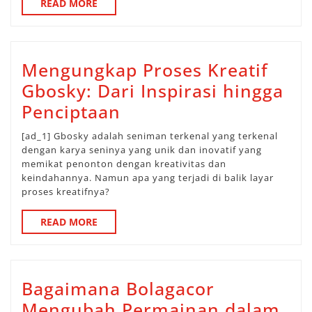
READ
READ MORE
bersama
MORE
Berlian888
Mengungkap Proses Kreatif
Gbosky: Dari Inspirasi hingga
Mengungkap
Penciptaan
Proses
[ad_1] Gbosky adalah seniman terkenal yang terkenal
Kreatif
dengan karya seninya yang unik dan inovatif yang
memikat penonton dengan kreativitas dan
Gbosky:
keindahannya. Namun apa yang terjadi di balik layar
Dari
proses kreatifnya?
Inspirasi
READ
READ MORE
hingga
MORE
Penciptaan
Bagaimana Bolagacor
Mengubah Permainan dalam