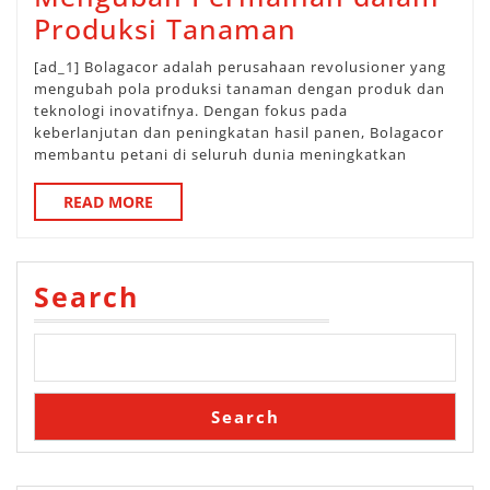
Bagaimana
Produksi Tanaman
Bolagacor
[ad_1] Bolagacor adalah perusahaan revolusioner yang
Mengubah
mengubah pola produksi tanaman dengan produk dan
teknologi inovatifnya. Dengan fokus pada
Permainan
keberlanjutan dan peningkatan hasil panen, Bolagacor
dalam
membantu petani di seluruh dunia meningkatkan
Produksi
READ
READ MORE
Tanaman
MORE
Search
Search