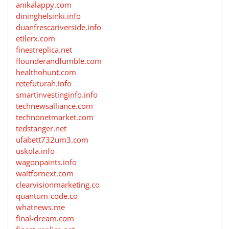
anikalappy.com
dininghelsinki.info
duanfrescariverside.info
etilerx.com
finestreplica.net
flounderandfumble.com
healthohunt.com
retefuturah.info
smartinvestinginfo.info
technewsalliance.com
technonetmarket.com
tedstanger.net
ufabett732um3.com
uskola.info
wagonpaints.info
waitfornext.com
clearvisionmarketing.co
quantum-code.co
whatnews.me
final-dream.com