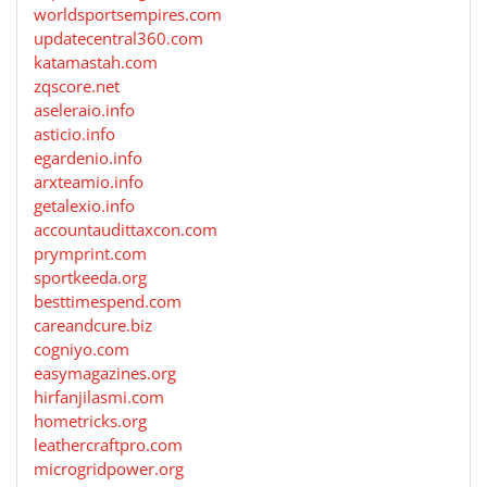
worldsportsempires.com
updatecentral360.com
katamastah.com
zqscore.net
aseleraio.info
asticio.info
egardenio.info
arxteamio.info
getalexio.info
accountaudittaxcon.com
prymprint.com
sportkeeda.org
besttimespend.com
careandcure.biz
cogniyo.com
easymagazines.org
hirfanjilasmi.com
hometricks.org
leathercraftpro.com
microgridpower.org