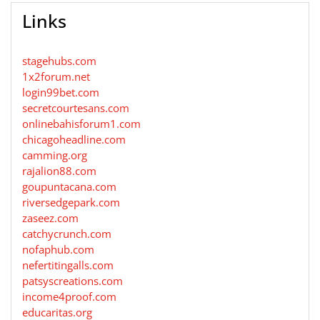
Links
stagehubs.com
1x2forum.net
login99bet.com
secretcourtesans.com
onlinebahisforum1.com
chicagoheadline.com
camming.org
rajalion88.com
goupuntacana.com
riversedgepark.com
zaseez.com
catchycrunch.com
nofaphub.com
nefertitingalls.com
patsyscreations.com
income4proof.com
educaritas.org