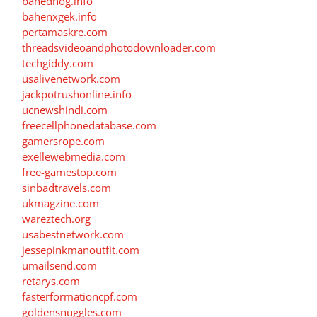
bahednog.info
bahenxgek.info
pertamaskre.com
threadsvideoandphotodownloader.com
techgiddy.com
usalivenetwork.com
jackpotrushonline.info
ucnewshindi.com
freecellphonedatabase.com
gamersrope.com
exellewebmedia.com
free-gamestop.com
sinbadtravels.com
ukmagzine.com
wareztech.org
usabestnetwork.com
jessepinkmanoutfit.com
umailsend.com
retarys.com
fasterformationcpf.com
goldensnuggles.com