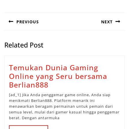
Post
navigation
PREVIOUS
NEXT
Previous
Next
post:
post:
Related Post
Temukan Dunia Gaming
Online yang Seru bersama
Temukan
Berlian888
Dunia
[ad_1] Jika Anda penggemar game online, Anda siap
Gaming
menikmati Berlian888. Platform menarik ini
menawarkan beragam permainan untuk pemain dari
Online
semua level, mulai dari gamer kasual hingga penggemar
yang
berat. Dengan antarmuka
Seru