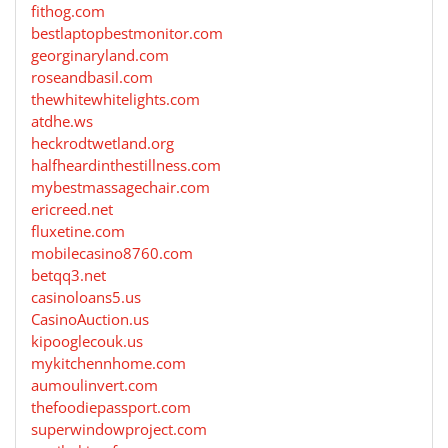
fithog.com
bestlaptopbestmonitor.com
georginaryland.com
roseandbasil.com
thewhitewhitelights.com
atdhe.ws
heckrodtwetland.org
halfheardinthestillness.com
mybestmassagechair.com
ericreed.net
fluxetine.com
mobilecasino8760.com
betqq3.net
casinoloans5.us
CasinoAuction.us
kipooglecouk.us
mykitchennhome.com
aumoulinvert.com
thefoodiepassport.com
superwindowproject.com