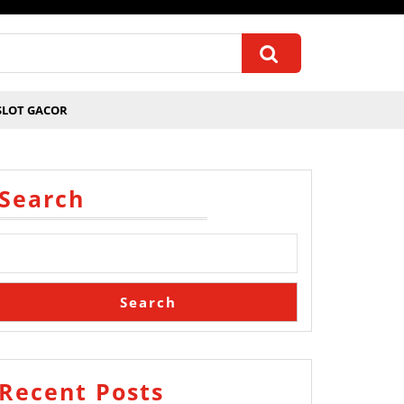
SLOT GACOR
Search
Search
Recent Posts