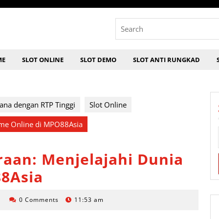
Search
for:
ME
SLOT ONLINE
SLOT DEMO
SLOT ANTI RUNGKAD
Dana dengan RTP Tinggi
Slot Online
ame Online di MPO88Asia
aan: Menjelajahi Dunia
8Asia
admin@decorsmag.com
0 Comments
11:53 am