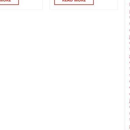
MORE
MORE