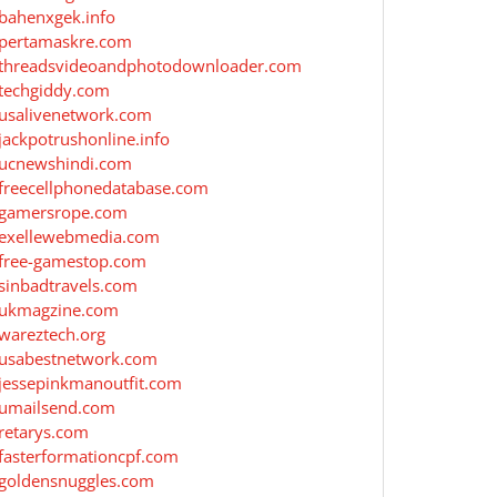
bahenxgek.info
pertamaskre.com
threadsvideoandphotodownloader.com
techgiddy.com
usalivenetwork.com
jackpotrushonline.info
ucnewshindi.com
freecellphonedatabase.com
gamersrope.com
exellewebmedia.com
free-gamestop.com
sinbadtravels.com
ukmagzine.com
wareztech.org
usabestnetwork.com
jessepinkmanoutfit.com
umailsend.com
retarys.com
fasterformationcpf.com
goldensnuggles.com