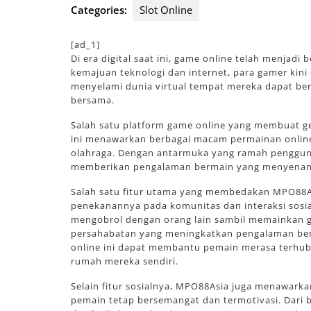
2024
Categories:
Slot Online
[ad_1]
Di era digital saat ini, game online telah menjadi
kemajuan teknologi dan internet, para gamer kini
menyelami dunia virtual tempat mereka dapat be
bersama.
Salah satu platform game online yang membuat g
ini menawarkan berbagai macam permainan online,
olahraga. Dengan antarmuka yang ramah penggun
memberikan pengalaman bermain yang menyenangk
Salah satu fitur utama yang membedakan MPO88Asi
penekanannya pada komunitas dan interaksi sosia
mengobrol dengan orang lain sambil memainkan g
persahabatan yang meningkatkan pengalaman berm
online ini dapat membantu pemain merasa terhub
rumah mereka sendiri.
Selain fitur sosialnya, MPO88Asia juga menawa
pemain tetap bersemangat dan termotivasi. Dari