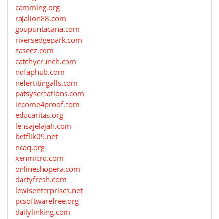
camming.org
rajalion88.com
goupuntacana.com
riversedgepark.com
zaseez.com
catchycrunch.com
nofaphub.com
nefertitingalls.com
patsyscreations.com
income4proof.com
educaritas.org
lensajelajah.com
betflik09.net
ncaq.org
xenmicro.com
onlineshopera.com
dartyfresh.com
lewisenterprises.net
pcsoftwarefree.org
dailylinking.com