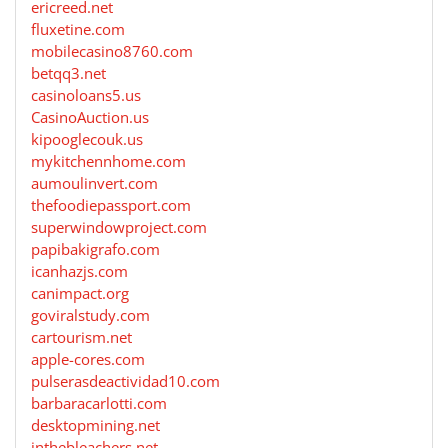
ericreed.net
fluxetine.com
mobilecasino8760.com
betqq3.net
casinoloans5.us
CasinoAuction.us
kipooglecouk.us
mykitchennhome.com
aumoulinvert.com
thefoodiepassport.com
superwindowproject.com
papibakigrafo.com
icanhazjs.com
canimpact.org
goviralstudy.com
cartourism.net
apple-cores.com
pulserasdeactividad10.com
barbaracarlotti.com
desktopmining.net
inthebleachers.net