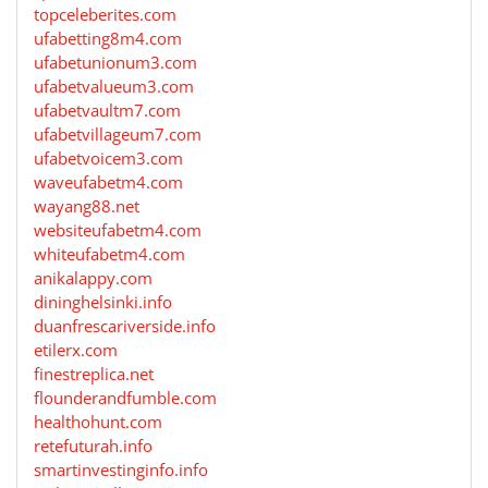
topceleberites.com
ufabetting8m4.com
ufabetunionum3.com
ufabetvalueum3.com
ufabetvaultm7.com
ufabetvillageum7.com
ufabetvoicem3.com
waveufabetm4.com
wayang88.net
websiteufabetm4.com
whiteufabetm4.com
anikalappy.com
dininghelsinki.info
duanfrescariverside.info
etilerx.com
finestreplica.net
flounderandfumble.com
healthohunt.com
retefuturah.info
smartinvestinginfo.info