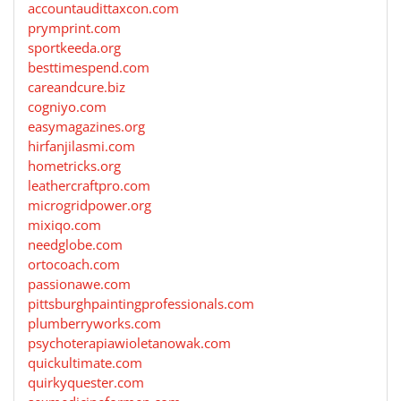
accountaudittaxcon.com
prymprint.com
sportkeeda.org
besttimespend.com
careandcure.biz
cogniyo.com
easymagazines.org
hirfanjilasmi.com
hometricks.org
leathercraftpro.com
microgridpower.org
mixiqo.com
needglobe.com
ortocoach.com
passionawe.com
pittsburghpaintingprofessionals.com
plumberryworks.com
psychoterapiawioletanowak.com
quickultimate.com
quirkyquester.com