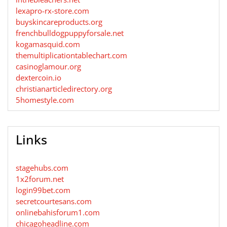
lexapro-rx-store.com
buyskincareproducts.org
frenchbulldogpuppyforsale.net
kogamasquid.com
themultiplicationtablechart.com
casinoglamour.org
dextercoin.io
christianarticledirectory.org
5homestyle.com
Links
stagehubs.com
1x2forum.net
login99bet.com
secretcourtesans.com
onlinebahisforum1.com
chicagoheadline.com