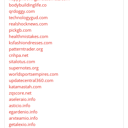
bodybuildinglife.co
qrdoggy.com
technologygud.com
realshocknews.com
pickgb.com
healthmistakes.com
ksfashiondresses.com
patterntrader.org
cnhpa.net
sitalotus.com
supernotes.org
worldsportsempires.com
updatecentral360.com
katamastah.com
zqscore.net
aseleraio.info
asticio.info
egardenio.info
arxteamio.info
getalexio.info