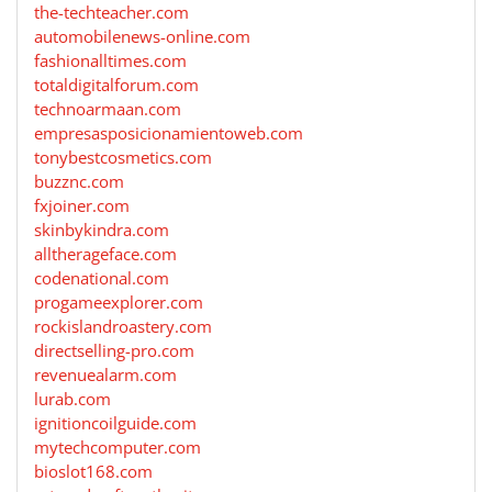
the-techteacher.com
automobilenews-online.com
fashionalltimes.com
totaldigitalforum.com
technoarmaan.com
empresasposicionamientoweb.com
tonybestcosmetics.com
buzznc.com
fxjoiner.com
skinbykindra.com
alltherageface.com
codenational.com
progameexplorer.com
rockislandroastery.com
directselling-pro.com
revenuealarm.com
lurab.com
ignitioncoilguide.com
mytechcomputer.com
bioslot168.com