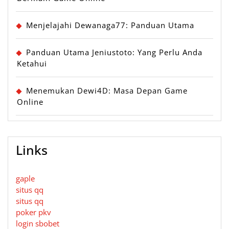
Menjelajahi Dewanaga77: Panduan Utama
Panduan Utama Jeniustoto: Yang Perlu Anda
Ketahui
Menemukan Dewi4D: Masa Depan Game
Online
Links
gaple
situs qq
situs qq
poker pkv
login sbobet