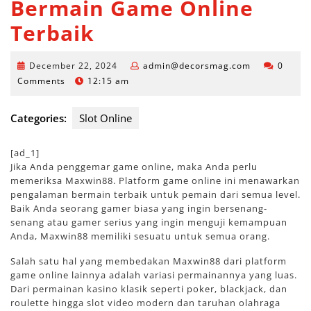
Bermain Game Online
Terbaik
December
admin@deco
December 22, 2024
admin@decorsmag.com
0
22,
Comments
12:15 am
2024
Categories:
Slot Online
[ad_1]
Jika Anda penggemar game online, maka Anda perlu
memeriksa Maxwin88. Platform game online ini menawarkan
pengalaman bermain terbaik untuk pemain dari semua level.
Baik Anda seorang gamer biasa yang ingin bersenang-
senang atau gamer serius yang ingin menguji kemampuan
Anda, Maxwin88 memiliki sesuatu untuk semua orang.
Salah satu hal yang membedakan Maxwin88 dari platform
game online lainnya adalah variasi permainannya yang luas.
Dari permainan kasino klasik seperti poker, blackjack, dan
roulette hingga slot video modern dan taruhan olahraga