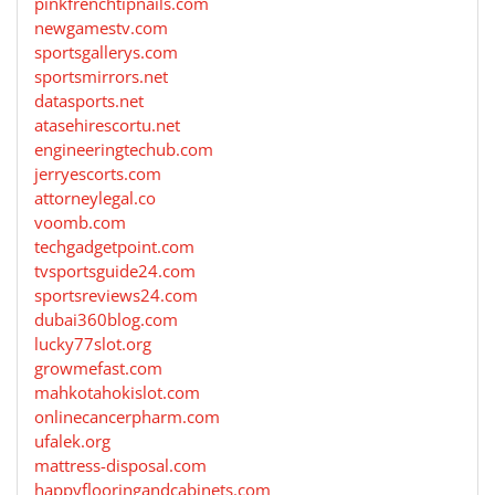
pinkfrenchtipnails.com
newgamestv.com
sportsgallerys.com
sportsmirrors.net
datasports.net
atasehirescortu.net
engineeringtechub.com
jerryescorts.com
attorneylegal.co
voomb.com
techgadgetpoint.com
tvsportsguide24.com
sportsreviews24.com
dubai360blog.com
lucky77slot.org
growmefast.com
mahkotahokislot.com
onlinecancerpharm.com
ufalek.org
mattress-disposal.com
happyflooringandcabinets.com