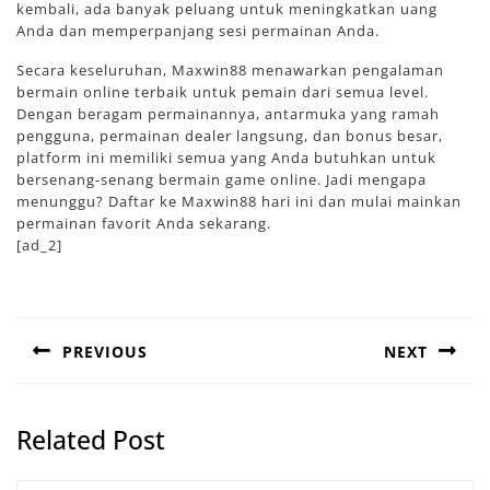
kembali, ada banyak peluang untuk meningkatkan uang
Anda dan memperpanjang sesi permainan Anda.
Secara keseluruhan, Maxwin88 menawarkan pengalaman
bermain online terbaik untuk pemain dari semua level.
Dengan beragam permainannya, antarmuka yang ramah
pengguna, permainan dealer langsung, dan bonus besar,
platform ini memiliki semua yang Anda butuhkan untuk
bersenang-senang bermain game online. Jadi mengapa
menunggu? Daftar ke Maxwin88 hari ini dan mulai mainkan
permainan favorit Anda sekarang.
[ad_2]
Post
navigation
PREVIOUS
NEXT
Previous
Next
post:
post:
Related Post