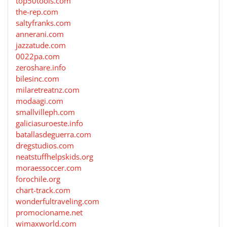
top50tools.com
the-rep.com
saltyfranks.com
annerani.com
jazzatude.com
0022pa.com
zeroshare.info
bilesinc.com
milaretreatnz.com
modaagi.com
smallvilleph.com
galiciasuroeste.info
batallasdeguerra.com
dregstudios.com
neatstuffhelpskids.org
moraessoccer.com
forochile.org
chart-track.com
wonderfultraveling.com
promocioname.net
wimaxworld.com