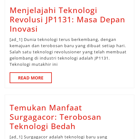
Menjelajahi Teknologi
Revolusi JP1131: Masa Depan
Menjelajahi
Inovasi
Teknologi
[ad_1] Dunia teknologi terus berkembang, dengan
Revolusi
kemajuan dan terobosan baru yang dibuat setiap hari.
Salah satu teknologi revolusioner yang telah membuat
JP1131:
gelombang di industri teknologi adalah JP1131.
Masa
Teknologi mutakhir ini
Depan
READ
READ MORE
Inovasi
MORE
Temukan Manfaat
Surgagacor: Terobosan
Temukan
Teknologi Bedah
Manfaat
[ad_1] Surgagacor adalah teknologi baru yang