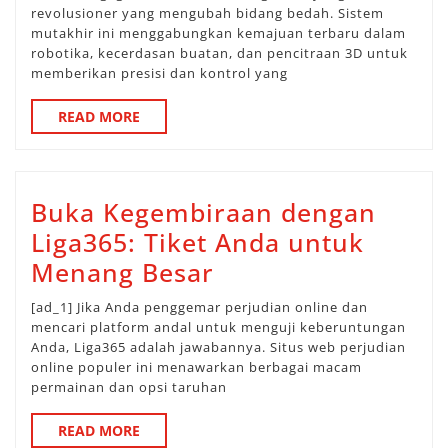
Surgagacor:
revolusioner yang mengubah bidang bedah. Sistem
mutakhir ini menggabungkan kemajuan terbaru dalam
Terobosan
robotika, kecerdasan buatan, dan pencitraan 3D untuk
Teknologi
memberikan presisi dan kontrol yang
Bedah
READ
READ MORE
MORE
Buka Kegembiraan dengan
Liga365: Tiket Anda untuk
Buka
Menang Besar
Kegembiraan
[ad_1] Jika Anda penggemar perjudian online dan
dengan
mencari platform andal untuk menguji keberuntungan
Anda, Liga365 adalah jawabannya. Situs web perjudian
Liga365:
online populer ini menawarkan berbagai macam
Tiket
permainan dan opsi taruhan
Anda
READ
READ MORE