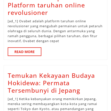
Platform taruhan online
The
revolusioner
Inside
[ad_1] Ovabet adalah platform taruhan online
Scoop
revolusioner yang mengubah permainan untuk petaruh
olahraga di seluruh dunia. Dengan antarmuka yang
on
ramah pengguna, berbagai pilihan taruhan, dan fitur
Ovabet:
inovatif, Ovabet dengan cepat
Platform
READ
READ MORE
taruhan
MORE
online
revolusioner
Temukan Kekayaan Budaya
Hokidewa: Permata
Temukan
Tersembunyi di Jepang
Kekayaan
[ad_1] Ketika kebanyakan orang memikirkan Jepang,
Budaya
mereka sering membayangkan kota-kota yang ramai
seperti Tokyo dan Kyoto, atau pemandangan yang