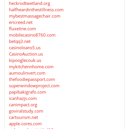
heckrodtwetland.org
halfheardinthestillness.com
mybestmassagechair.com
ericreed.net
fluxetine.com
mobilecasino8760.com
betqq3.net
casinoloans5.us
CasinoAuction.us
kipooglecouk.us
mykitchennhome.com
aumoulinvert.com
thefoodiepassport.com
superwindowproject.com
papibakigrafo.com
icanhazjs.com
canimpact.org
goviralstudy.com
cartourism.net
apple-cores.com