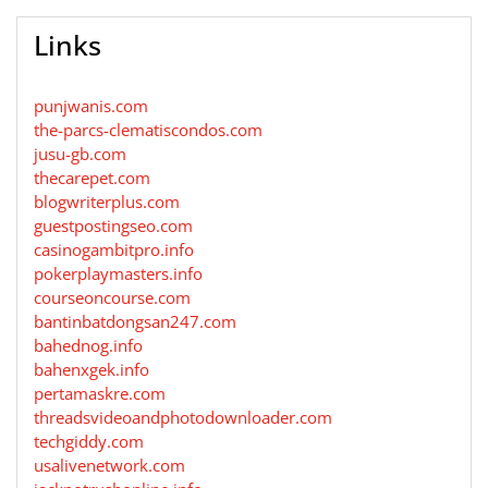
Links
punjwanis.com
the-parcs-clematiscondos.com
jusu-gb.com
thecarepet.com
blogwriterplus.com
guestpostingseo.com
casinogambitpro.info
pokerplaymasters.info
courseoncourse.com
bantinbatdongsan247.com
bahednog.info
bahenxgek.info
pertamaskre.com
threadsvideoandphotodownloader.com
techgiddy.com
usalivenetwork.com