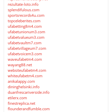
rezultate-loto.info
splendifulous.com
sportsrecords4u.com
topceleberites.com
ufabetting8m4.com
ufabetunionum3.com
ufabetvalueum3.com
ufabetvaultm7.com
ufabetvillageum7.com
ufabetvoicem3.com
waveufabetm4.com
wayang88.net
websiteufabetm4.com
whiteufabetm4.com
anikalappy.com
dininghelsinki.info
duanfrescariverside.info
etilerx.com
finestreplica.net
flounderandfumble.com