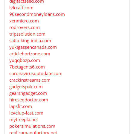
digitactseed.com
lvlcraft.com
90secondmoneyloans.com
xenmicro.com
rodrovers.com
tripssolution.com
satta-king-india.com
yukigassencanada.com
articlehorizone.com
yuqqbbzp.com
7betagents6.com
coronavirusuptodate.com
crackinstreams.com
gadgetspak.com
gearsngadget.com
hireseodoctor.com
lapsfit.com
levelup-fast.com
mytreepla.net
pokersimulations.com
replicamanufactory.net