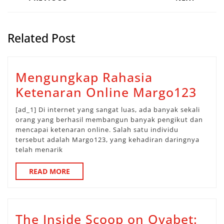
Previous
Next
post:
post:
Related Post
Mengungkap Rahasia
Men
Ketenaran Online Margo123
Rah
[ad_1] Di internet yang sangat luas, ada banyak sekali
Ket
orang yang berhasil membangun banyak pengikut dan
mencapai ketenaran online. Salah satu individu
Onl
tersebut adalah Margo123, yang kehadiran daringnya
Mar
telah menarik
READ
READ MORE
MORE
The Inside Scoop on Ovabet: