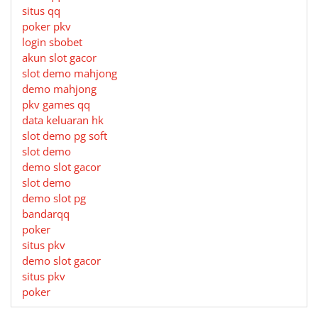
situs qq
poker pkv
login sbobet
akun slot gacor
slot demo mahjong
demo mahjong
pkv games qq
data keluaran hk
slot demo pg soft
slot demo
demo slot gacor
slot demo
demo slot pg
bandarqq
poker
situs pkv
demo slot gacor
situs pkv
poker