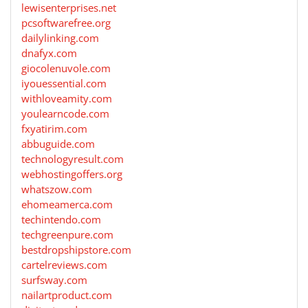
lewisenterprises.net
pcsoftwarefree.org
dailylinking.com
dnafyx.com
giocolenuvole.com
iyouessential.com
withloveamity.com
youlearncode.com
fxyatirim.com
abbuguide.com
technologyresult.com
webhostingoffers.org
whatszow.com
ehomeamerca.com
techintendo.com
techgreenpure.com
bestdropshipstore.com
cartelreviews.com
surfsway.com
nailartproduct.com