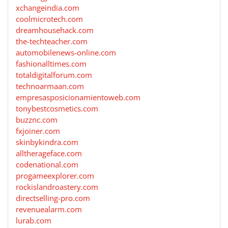
xchangeindia.com
coolmicrotech.com
dreamhousehack.com
the-techteacher.com
automobilenews-online.com
fashionalltimes.com
totaldigitalforum.com
technoarmaan.com
empresasposicionamientoweb.com
tonybestcosmetics.com
buzznc.com
fxjoiner.com
skinbykindra.com
alltherageface.com
codenational.com
progameexplorer.com
rockislandroastery.com
directselling-pro.com
revenuealarm.com
lurab.com