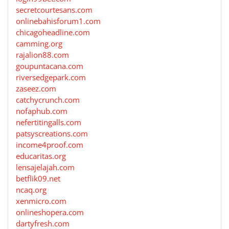
secretcourtesans.com
onlinebahisforum1.com
chicagoheadline.com
camming.org
rajalion88.com
goupuntacana.com
riversedgepark.com
zaseez.com
catchycrunch.com
nofaphub.com
nefertitingalls.com
patsyscreations.com
income4proof.com
educaritas.org
lensajelajah.com
betflik09.net
ncaq.org
xenmicro.com
onlineshopera.com
dartyfresh.com