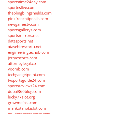
sportstime24day.com
sporteslive.com
theblingblingshields.com
pinkfrenchtipnails.com
newgamestv.com
sportsgallerys.com
sportsmirrors.net
datasports.net
atasehirescortu.net
engineeringtechub.com
jerryescorts.com
attorneylegal.co
voomb.com
techgadgetpoint.com
tvsportsguide24.com
sportsreviews24.com
dubai360blog.com
lucky77slot.org
growmefast.com
mahkotahokislot.com
onlinecancerpharm.com