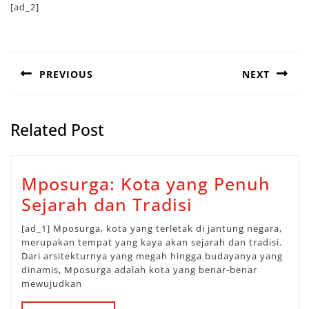
[ad_2]
Post
navigation
PREVIOUS
NEXT
Previous
Next
post:
post:
Related Post
Mposurga: Kota yang Penuh
Mposurga:
Sejarah dan Tradisi
Kota
[ad_1] Mposurga, kota yang terletak di jantung negara,
yang
merupakan tempat yang kaya akan sejarah dan tradisi.
Dari arsitekturnya yang megah hingga budayanya yang
Penuh
dinamis, Mposurga adalah kota yang benar-benar
Sejarah
mewujudkan
dan