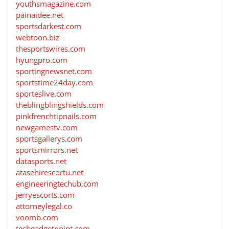
youthsmagazine.com
painaidee.net
sportsdarkest.com
webtoon.biz
thesportswires.com
hyungpro.com
sportingnewsnet.com
sportstime24day.com
sporteslive.com
theblingblingshields.com
pinkfrenchtipnails.com
newgamestv.com
sportsgallerys.com
sportsmirrors.net
datasports.net
atasehirescortu.net
engineeringtechub.com
jerryescorts.com
attorneylegal.co
voomb.com
techgadgetpoint.com