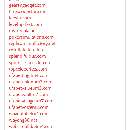
gearsngadget.com
hireseodoctor.com
lapsfit.com
levelup-fast.com
mytreepla.net
pokersimulations.com
replicamanufactory.net
rezultate-loto.info
splendifulous.com
sportsrecords4u.com
topceleberites.com
ufabetting8m4.com
ufabetunionum3.com
ufabetvalueum3.com
ufabetvaultm7.com
ufabetvillageum7.com
ufabetvoicem3.com
waveufabetm4.com
wayang88.net
websiteufabetm4.com