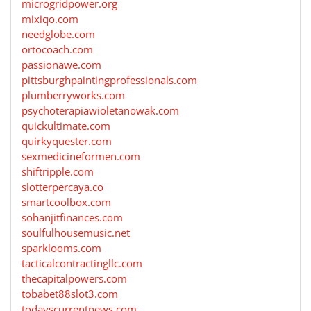
microgridpower.org
mixiqo.com
needglobe.com
ortocoach.com
passionawe.com
pittsburghpaintingprofessionals.com
plumberryworks.com
psychoterapiawioletanowak.com
quickultimate.com
quirkyquester.com
sexmedicineformen.com
shiftripple.com
slotterpercaya.co
smartcoolbox.com
sohanjitfinances.com
soulfulhousemusic.net
sparklooms.com
tacticalcontractingllc.com
thecapitalpowers.com
tobabet88slot3.com
todayscurrentnews.com