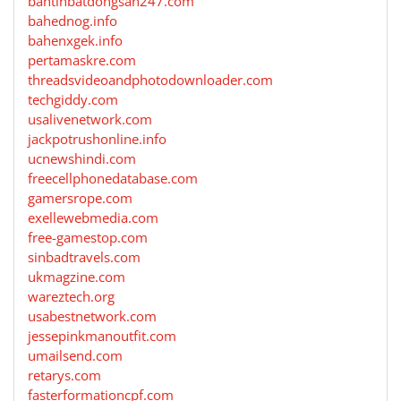
bantinbatdongsan247.com
bahednog.info
bahenxgek.info
pertamaskre.com
threadsvideoandphotodownloader.com
techgiddy.com
usalivenetwork.com
jackpotrushonline.info
ucnewshindi.com
freecellphonedatabase.com
gamersrope.com
exellewebmedia.com
free-gamestop.com
sinbadtravels.com
ukmagzine.com
wareztech.org
usabestnetwork.com
jessepinkmanoutfit.com
umailsend.com
retarys.com
fasterformationcpf.com