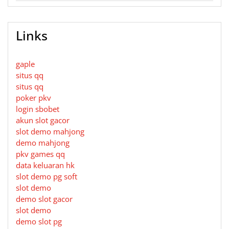
Links
gaple
situs qq
situs qq
poker pkv
login sbobet
akun slot gacor
slot demo mahjong
demo mahjong
pkv games qq
data keluaran hk
slot demo pg soft
slot demo
demo slot gacor
slot demo
demo slot pg