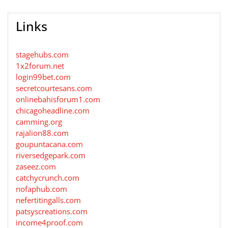
Links
stagehubs.com
1x2forum.net
login99bet.com
secretcourtesans.com
onlinebahisforum1.com
chicagoheadline.com
camming.org
rajalion88.com
goupuntacana.com
riversedgepark.com
zaseez.com
catchycrunch.com
nofaphub.com
nefertitingalls.com
patsyscreations.com
income4proof.com