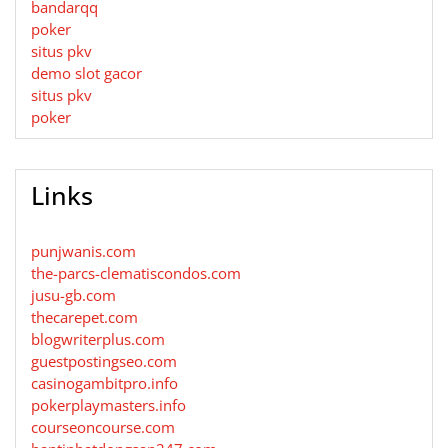
bandarqq
poker
situs pkv
demo slot gacor
situs pkv
poker
Links
punjwanis.com
the-parcs-clematiscondos.com
jusu-gb.com
thecarepet.com
blogwriterplus.com
guestpostingseo.com
casinogambitpro.info
pokerplaymasters.info
courseoncourse.com