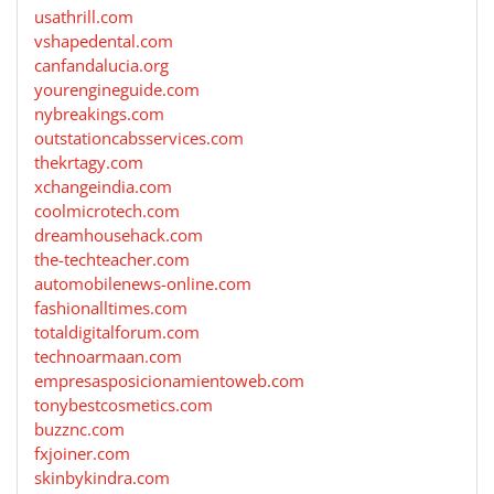
usathrill.com
vshapedental.com
canfandalucia.org
yourengineguide.com
nybreakings.com
outstationcabsservices.com
thekrtagy.com
xchangeindia.com
coolmicrotech.com
dreamhousehack.com
the-techteacher.com
automobilenews-online.com
fashionalltimes.com
totaldigitalforum.com
technoarmaan.com
empresasposicionamientoweb.com
tonybestcosmetics.com
buzznc.com
fxjoiner.com
skinbykindra.com