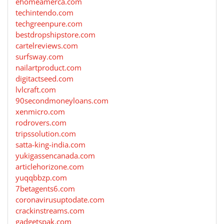
ehomeamerca.com
techintendo.com
techgreenpure.com
bestdropshipstore.com
cartelreviews.com
surfsway.com
nailartproduct.com
digitactseed.com
lvlcraft.com
90secondmoneyloans.com
xenmicro.com
rodrovers.com
tripssolution.com
satta-king-india.com
yukigassencanada.com
articlehorizone.com
yuqqbbzp.com
7betagents6.com
coronavirusuptodate.com
crackinstreams.com
gadgetspak.com