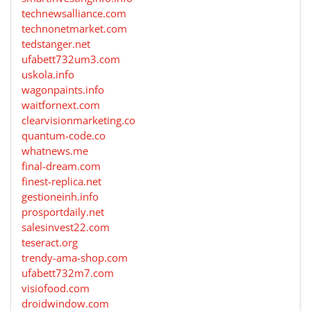
technewsalliance.com
technonetmarket.com
tedstanger.net
ufabett732um3.com
uskola.info
wagonpaints.info
waitfornext.com
clearvisionmarketing.co
quantum-code.co
whatnews.me
final-dream.com
finest-replica.net
gestioneinh.info
prosportdaily.net
salesinvest22.com
teseract.org
trendy-ama-shop.com
ufabett732m7.com
visiofood.com
droidwindow.com