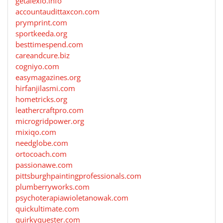
getalexio.info
accountaudittaxcon.com
prymprint.com
sportkeeda.org
besttimespend.com
careandcure.biz
cogniyo.com
easymagazines.org
hirfanjilasmi.com
hometricks.org
leathercraftpro.com
microgridpower.org
mixiqo.com
needglobe.com
ortocoach.com
passionawe.com
pittsburghpaintingprofessionals.com
plumberryworks.com
psychoterapiawioletanowak.com
quickultimate.com
quirkyquester.com