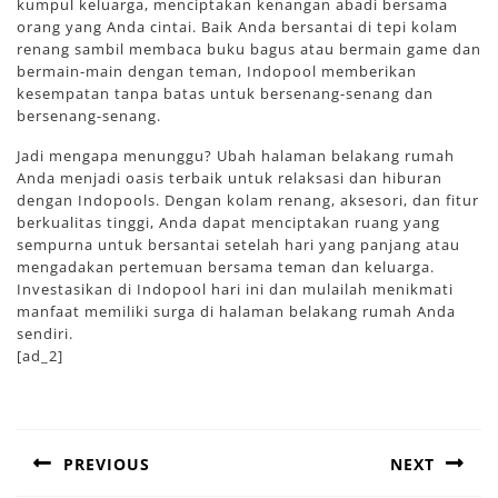
kumpul keluarga, menciptakan kenangan abadi bersama
orang yang Anda cintai. Baik Anda bersantai di tepi kolam
renang sambil membaca buku bagus atau bermain game dan
bermain-main dengan teman, Indopool memberikan
kesempatan tanpa batas untuk bersenang-senang dan
bersenang-senang.
Jadi mengapa menunggu? Ubah halaman belakang rumah
Anda menjadi oasis terbaik untuk relaksasi dan hiburan
dengan Indopools. Dengan kolam renang, aksesori, dan fitur
berkualitas tinggi, Anda dapat menciptakan ruang yang
sempurna untuk bersantai setelah hari yang panjang atau
mengadakan pertemuan bersama teman dan keluarga.
Investasikan di Indopool hari ini dan mulailah menikmati
manfaat memiliki surga di halaman belakang rumah Anda
sendiri.
[ad_2]
Post
navigation
PREVIOUS
NEXT