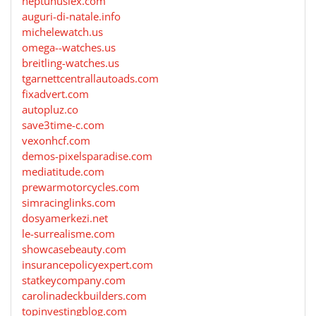
neptunuslex.com
auguri-di-natale.info
michelewatch.us
omega--watches.us
breitling-watches.us
tgarnettcentrallautoads.com
fixadvert.com
autopluz.co
save3time-c.com
vexonhcf.com
demos-pixelsparadise.com
mediatitude.com
prewarmotorcycles.com
simracinglinks.com
dosyamerkezi.net
le-surrealisme.com
showcasebeauty.com
insurancepolicyexpert.com
statkeycompany.com
carolinadeckbuilders.com
topinvestingblog.com