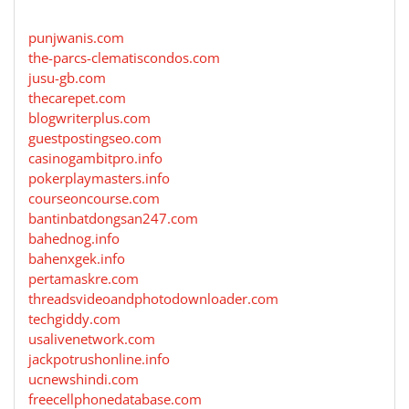
punjwanis.com
the-parcs-clematiscondos.com
jusu-gb.com
thecarepet.com
blogwriterplus.com
guestpostingseo.com
casinogambitpro.info
pokerplaymasters.info
courseoncourse.com
bantinbatdongsan247.com
bahednog.info
bahenxgek.info
pertamaskre.com
threadsvideoandphotodownloader.com
techgiddy.com
usalivenetwork.com
jackpotrushonline.info
ucnewshindi.com
freecellphonedatabase.com