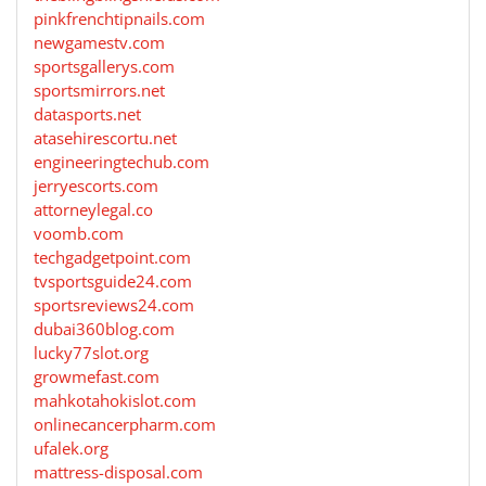
pinkfrenchtipnails.com
newgamestv.com
sportsgallerys.com
sportsmirrors.net
datasports.net
atasehirescortu.net
engineeringtechub.com
jerryescorts.com
attorneylegal.co
voomb.com
techgadgetpoint.com
tvsportsguide24.com
sportsreviews24.com
dubai360blog.com
lucky77slot.org
growmefast.com
mahkotahokislot.com
onlinecancerpharm.com
ufalek.org
mattress-disposal.com