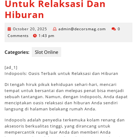
Untuk Relaksasi Dan
Hiburan
October
admin@decors
October 20, 2025
admin@decorsmag.com
0
20,
Comments
1:43 pm
2025
Categories:
Slot Online
[ad_1]
Indopools: Oasis Terbaik untuk Relaksasi dan Hiburan
Di tengah hiruk pikuk kehidupan sehari-hari, mencari
tempat untuk bersantai dan melepas penat bisa menjadi
sebuah tantangan. Namun, dengan Indopools, Anda dapat
menciptakan oasis relaksasi dan hiburan Anda sendiri
langsung di halaman belakang rumah Anda.
Indopools adalah penyedia terkemuka kolam renang dan
aksesoris berkualitas tinggi, yang dirancang untuk
mempercantik ruang luar Anda dan memberi Anda