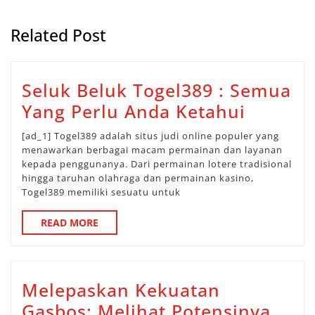
Previous
Next
post:
post:
Related Post
Seluk Beluk Togel389 : Semua
Seluk
Yang Perlu Anda Ketahui
Beluk
[ad_1] Togel389 adalah situs judi online populer yang
Togel38
menawarkan berbagai macam permainan dan layanan
kepada penggunanya. Dari permainan lotere tradisional
:
hingga taruhan olahraga dan permainan kasino,
Semua
Togel389 memiliki sesuatu untuk
Yang
READ
READ MORE
Perlu
MORE
Anda
Ketahui
Melepaskan Kekuatan
Mele
Gasbos: Melihat Potensinya