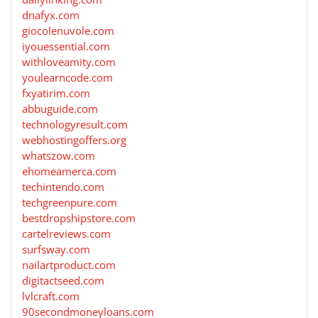
dnafyx.com
giocolenuvole.com
iyouessential.com
withloveamity.com
youlearncode.com
fxyatirim.com
abbuguide.com
technologyresult.com
webhostingoffers.org
whatszow.com
ehomeamerca.com
techintendo.com
techgreenpure.com
bestdropshipstore.com
cartelreviews.com
surfsway.com
nailartproduct.com
digitactseed.com
lvlcraft.com
90secondmoneyloans.com