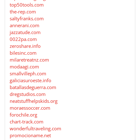
top50tools.com
the-rep.com
saltyfranks.com
annerani.com
jazzatude.com
0022pa.com
zeroshare.info
bilesinc.com
milaretreatnz.com
modaagi.com
smallvilleph.com
galiciasuroeste.info
batallasdeguerra.com
dregstudios.com
neatstuffhelpskids.org
moraessoccer.com
forochile.org
chart-track.com
wonderfultraveling.com
promocioname.net