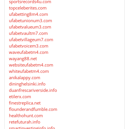
sportsrecords4u.com
topceleberites.com
ufabetting8m4.com
ufabetunionum3.com
ufabetvalueum3.com
ufabetvaultm7.com
ufabetvillageum7.com
ufabetvoicem3.com
waveufabetm4.com
wayang88.net
websiteufabetm4.com
whiteufabetm4.com
anikalappy.com
dininghelsinki.info
duanfrescariverside.info
etilerx.com
finestreplica.net
flounderandfumble.com
healthohunt.com
retefuturah.info
smartinvestinginfo.info