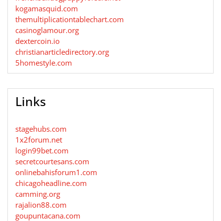
kogamasquid.com
themultiplicationtablechart.com
casinoglamour.org
dextercoin.io
christianarticledirectory.org
5homestyle.com
Links
stagehubs.com
1x2forum.net
login99bet.com
secretcourtesans.com
onlinebahisforum1.com
chicagoheadline.com
camming.org
rajalion88.com
goupuntacana.com