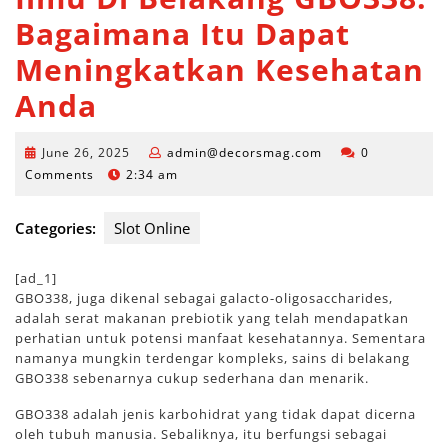
Bagaimana Itu Dapat
Meningkatkan Kesehatan
Anda
June
admin@decorsmag
June 26, 2025
admin@decorsmag.com
0
26,
Comments
2:34 am
2025
Categories:
Slot Online
[ad_1]
GBO338, juga dikenal sebagai galacto-oligosaccharides,
adalah serat makanan prebiotik yang telah mendapatkan
perhatian untuk potensi manfaat kesehatannya. Sementara
namanya mungkin terdengar kompleks, sains di belakang
GBO338 sebenarnya cukup sederhana dan menarik.
GBO338 adalah jenis karbohidrat yang tidak dapat dicerna
oleh tubuh manusia. Sebaliknya, itu berfungsi sebagai