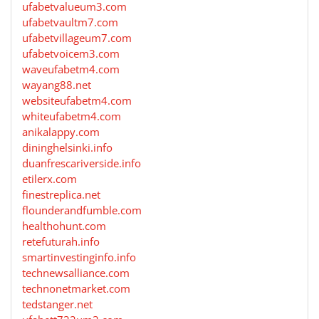
ufabetvalueum3.com
ufabetvaultm7.com
ufabetvillageum7.com
ufabetvoicem3.com
waveufabetm4.com
wayang88.net
websiteufabetm4.com
whiteufabetm4.com
anikalappy.com
dininghelsinki.info
duanfrescariverside.info
etilerx.com
finestreplica.net
flounderandfumble.com
healthohunt.com
retefuturah.info
smartinvestinginfo.info
technewsalliance.com
technonetmarket.com
tedstanger.net