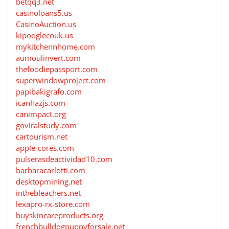
betqq3.net
casinoloans5.us
CasinoAuction.us
kipooglecouk.us
mykitchennhome.com
aumoulinvert.com
thefoodiepassport.com
superwindowproject.com
papibakigrafo.com
icanhazjs.com
canimpact.org
goviralstudy.com
cartourism.net
apple-cores.com
pulserasdeactividad10.com
barbaracarlotti.com
desktopmining.net
inthebleachers.net
lexapro-rx-store.com
buyskincareproducts.org
frenchbulldogpuppyforsale.net