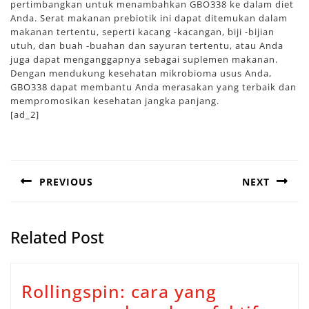
pertimbangkan untuk menambahkan GBO338 ke dalam diet
Anda. Serat makanan prebiotik ini dapat ditemukan dalam
makanan tertentu, seperti kacang -kacangan, biji -bijian
utuh, dan buah -buahan dan sayuran tertentu, atau Anda
juga dapat menganggapnya sebagai suplemen makanan.
Dengan mendukung kesehatan mikrobioma usus Anda,
GBO338 dapat membantu Anda merasakan yang terbaik dan
mempromosikan kesehatan jangka panjang.
[ad_2]
Post
navigation
PREVIOUS
NEXT
Previous
Next
post:
post:
Related Post
Rollingspin: cara yang