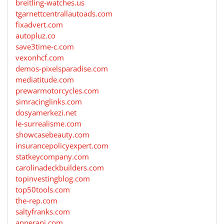
breitling-watches.us
tgarnettcentrallautoads.com
fixadvert.com
autopluz.co
save3time-c.com
vexonhcf.com
demos-pixelsparadise.com
mediatitude.com
prewarmotorcycles.com
simracinglinks.com
dosyamerkezi.net
le-surrealisme.com
showcasebeauty.com
insurancepolicyexpert.com
statkeycompany.com
carolinadeckbuilders.com
topinvestingblog.com
top50tools.com
the-rep.com
saltyfranks.com
annerani.com