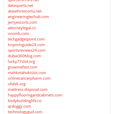
datasports.net
atasehirescortu.net
engineeringtechub.com
jerryescorts.com
attorneylegal.co
voomb.com
techgadgetpoint.com
tvsportsguide24.com
sportsreviews24.com
dubai360blog.com
lucky77slot.org
growmefast.com
mahkotahokislot.com
onlinecancerpharm.com
ufalek.org
mattress-disposal.com
happyflooringandcabinets.com
bodybuildinglife.co
qrdoggy.com
technologygud.com