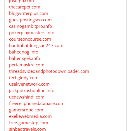
jusu-gb.com
thecarepet.com
blogwriterplus.com
guestpostingseo.com
casinogambitpro.info
pokerplaymasters.info
courseoncourse.com
bantinbatdongsan247.com
bahednog.info
bahenxgek.info
pertamaskre.com
threadsvideoandphotodownloader.com
techgiddy.com
usalivenetwork.com
jackpotrushonline.info
ucnewshindi.com
freecellphonedatabase.com
gamersrope.com
exellewebmedia.com
free-gamestop.com
sinbadtravels.com