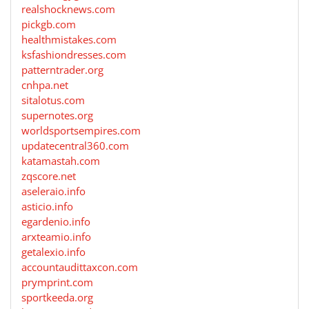
realshocknews.com
pickgb.com
healthmistakes.com
ksfashiondresses.com
patterntrader.org
cnhpa.net
sitalotus.com
supernotes.org
worldsportsempires.com
updatecentral360.com
katamastah.com
zqscore.net
aseleraio.info
asticio.info
egardenio.info
arxteamio.info
getalexio.info
accountaudittaxcon.com
prymprint.com
sportkeeda.org