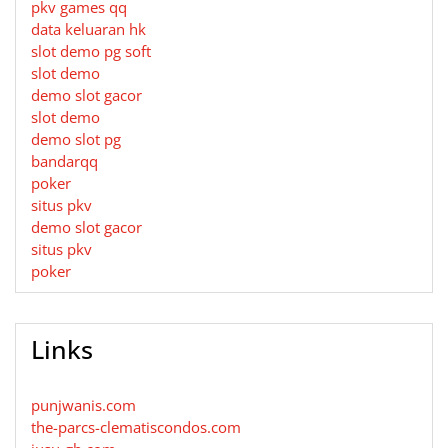
pkv games qq
data keluaran hk
slot demo pg soft
slot demo
demo slot gacor
slot demo
demo slot pg
bandarqq
poker
situs pkv
demo slot gacor
situs pkv
poker
Links
punjwanis.com
the-parcs-clematiscondos.com