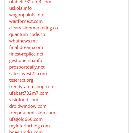
ufabett732um3.com
uskola.info
wagonpaints.info
waitfornext.com
clearvisionmarketing.co
quantum-code.co
whatnews.me
final-dream.com
finest-replica.net
gestioneinh.info
prosportdaily.net
salesinvest22.com
teseract.org
trendy-ama-shop.com
ufabett732m7.com
visiofood.com
droidwindow.com
freeprsubmission.com
ufagold666.com
myinteriorblog.com
bnewsindia.com