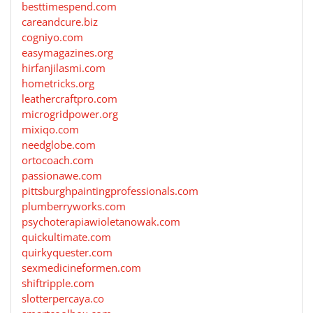
besttimespend.com
careandcure.biz
cogniyo.com
easymagazines.org
hirfanjilasmi.com
hometricks.org
leathercraftpro.com
microgridpower.org
mixiqo.com
needglobe.com
ortocoach.com
passionawe.com
pittsburghpaintingprofessionals.com
plumberryworks.com
psychoterapiawioletanowak.com
quickultimate.com
quirkyquester.com
sexmedicineformen.com
shiftripple.com
slotterpercaya.co