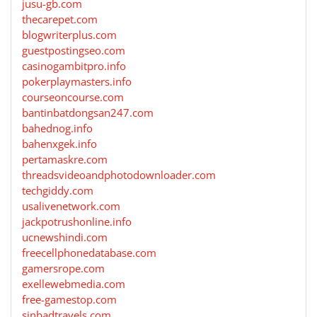
jusu-gb.com
thecarepet.com
blogwriterplus.com
guestpostingseo.com
casinogambitpro.info
pokerplaymasters.info
courseoncourse.com
bantinbatdongsan247.com
bahednog.info
bahenxgek.info
pertamaskre.com
threadsvideoandphotodownloader.com
techgiddy.com
usalivenetwork.com
jackpotrushonline.info
ucnewshindi.com
freecellphonedatabase.com
gamersrope.com
exellewebmedia.com
free-gamestop.com
sinbadtravels.com