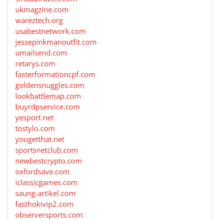
ukmagzine.com
wareztech.org
usabestnetwork.com
jessepinkmanoutfit.com
umailsend.com
retarys.com
fasterformationcpf.com
goldensnuggles.com
lookbattlemap.com
buyrdpservice.com
yesport.net
tostylo.com
yougetthat.net
sportsnetclub.com
newbestcrypto.com
oxfordsave.com
iclassicgames.com
saung-artikel.com
fasthokivip2.com
observersports.com