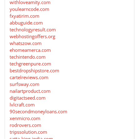
withloveamity.com
youlearncode.com
fxyatirim.com
abbuguide.com
technologyresult.com
webhostingoffers.org
whatszow.com
ehomeamerca.com
techintendo.com
techgreenpure.com
bestdropshipstore.com
cartelreviews.com
surfsway.com
nailartproduct.com
digitactseed.com
lvlcraft.com
90secondmoneyloans.com
xenmicro.com
rodrovers.com
tripssolution.com
satta-king-india.com