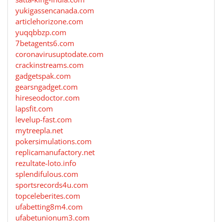
yukigassencanada.com
articlehorizone.com
yuqqbbzp.com
7betagents6.com
coronavirusuptodate.com
crackinstreams.com
gadgetspak.com
gearsngadget.com
hireseodoctor.com
lapsfit.com
levelup-fast.com
mytreepla.net
pokersimulations.com
replicamanufactory.net
rezultate-loto.info
splendifulous.com
sportsrecords4u.com
topceleberites.com
ufabetting8m4.com
ufabetunionum3.com