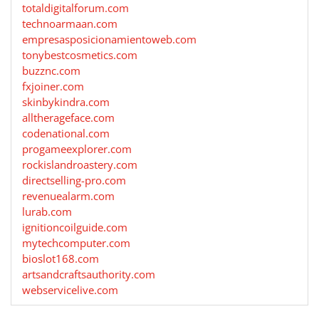
totaldigitalforum.com
technoarmaan.com
empresasposicionamientoweb.com
tonybestcosmetics.com
buzznc.com
fxjoiner.com
skinbykindra.com
alltherageface.com
codenational.com
progameexplorer.com
rockislandroastery.com
directselling-pro.com
revenuealarm.com
lurab.com
ignitioncoilguide.com
mytechcomputer.com
bioslot168.com
artsandcraftsauthority.com
webservicelive.com