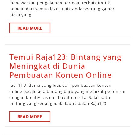
menawarkan pengalaman bermain terbaik untuk
Game
pemain dari semua level. Baik Anda seorang gamer
Online
biasa yang
Terbaik
READ
READ MORE
MORE
Temui Raja123: Bintang yang
Meningkat di Dunia
Temu
Pembuatan Konten Online
Raja1
[ad_1] Di dunia yang luas dari pembuatan konten
Binta
online, selalu ada bintang baru yang memikat penonton
dengan kreativitas dan bakat mereka. Salah satu
yang
bintang yang sedang naik daun adalah Raja123,
Menin
READ
READ MORE
di
MORE
Dunia