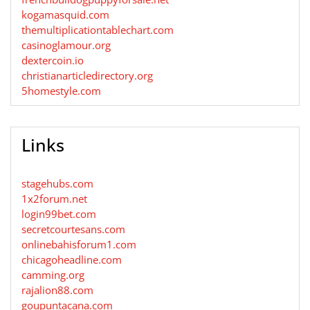
kogamasquid.com
themultiplicationtablechart.com
casinoglamour.org
dextercoin.io
christianarticledirectory.org
5homestyle.com
Links
stagehubs.com
1x2forum.net
login99bet.com
secretcourtesans.com
onlinebahisforum1.com
chicagoheadline.com
camming.org
rajalion88.com
goupuntacana.com