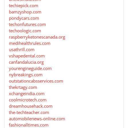
techiepick.com
bamzyshop.com
pondycars.com
techonfutures.com
techoologic.com
raspberryketonescanada.org
medihealthrules.com
usathrill.com
vshapedental.com
canfandalucia.org
yourengineguide.com
nybreakings.com
outstationcabsservices.com
thekrtagy.com
xchangeindia.com
coolmicrotech.com
dreamhousehack.com
the-techteacher.com
automobilenews-online.com
fashionalltimes.com