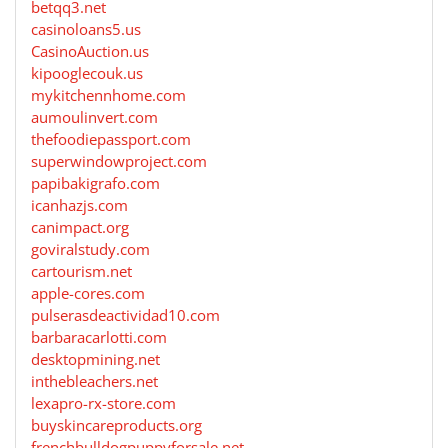
betqq3.net
casinoloans5.us
CasinoAuction.us
kipooglecouk.us
mykitchennhome.com
aumoulinvert.com
thefoodiepassport.com
superwindowproject.com
papibakigrafo.com
icanhazjs.com
canimpact.org
goviralstudy.com
cartourism.net
apple-cores.com
pulserasdeactividad10.com
barbaracarlotti.com
desktopmining.net
inthebleachers.net
lexapro-rx-store.com
buyskincareproducts.org
frenchbulldogpuppyforsale.net