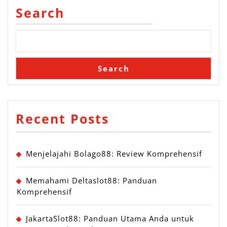
Pemb
Search
Konte
Onlin
Search
Recent Posts
Menjelajahi Bolago88: Review Komprehensif
Memahami Deltaslot88: Panduan
Komprehensif
JakartaSlot88: Panduan Utama Anda untuk