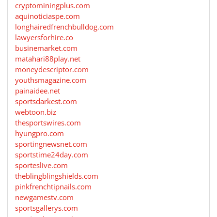
cryptominingplus.com
aquinoticiaspe.com
longhairedfrenchbulldog.com
lawyersforhire.co
businemarket.com
matahari88play.net
moneydescriptor.com
youthsmagazine.com
painaidee.net
sportsdarkest.com
webtoon.biz
thesportswires.com
hyungpro.com
sportingnewsnet.com
sportstime24day.com
sporteslive.com
theblingblingshields.com
pinkfrenchtipnails.com
newgamestv.com
sportsgallerys.com