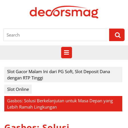
Skip
to
content
Search
for:
Open
Button
Slot Gacor Malam Ini dari PG Soft, Slot Deposit Dana
dengan RTP Tinggi
Slot Online
Gasbos: Solusi Berkelanjutan untuk Masa Depan yang
Lebih Ramah Lingkungan
Gasbos: Solusi