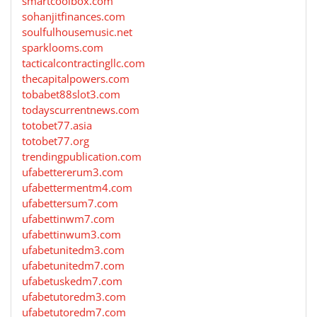
smartcoolbox.com
sohanjitfinances.com
soulfulhousemusic.net
sparklooms.com
tacticalcontractingllc.com
thecapitalpowers.com
tobabet88slot3.com
todayscurrentnews.com
totobet77.asia
totobet77.org
trendingpublication.com
ufabettererum3.com
ufabettermentm4.com
ufabettersum7.com
ufabettinwm7.com
ufabettinwum3.com
ufabetunitedm3.com
ufabetunitedm7.com
ufabetuskedm7.com
ufabetutoredm3.com
ufabetutoredm7.com