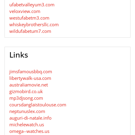
ufabetvalleyum3.com
veloxview.com
westufabetm3.com
whiskeybrothersllc.com
wildufabetum7.com
Links
jimsfamousbbq.com
libertywalk-usa.com
australiamovie.net
gizmobird.co.uk
mp3djsong.com
coursdanglaistoulouse.com
neptunuslex.com
auguri-di-natale.info
michelewatch.us
omega--watches.us