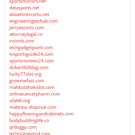
sportsmirrors.net
datasports.net
atasehirescortu.net
engineeringtechub.com
jerryescorts.com
attorneylegal.co
voomb.com
techgadgetpoint.com
tvsportsguide24.com
sportsreviews24.com
dubai360blog.com
lucky77slot.org
growmefast.com
mahkotahokislot.com
onlinecancerpharm.com
ufalek.org
mattress-disposal.com
happyflooringandcabinets.com
bodybuildinglife.co
qrdoggy.com
technologygud.com