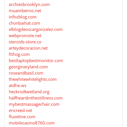
archiesbrooklyn.com
muambeiros.net
infozblog.com
chonbaihat.com
elblogdeoscargonzalez.com
webpromote.net
steroids-store.co
arteydecoracion.net
fithog.com
bestlaptopbestmonitor.com
georginaryland.com
roseandbasil.com
thewhitewhitelights.com
atdhe.ws
heckrodtwetland.org
halfheardinthestillness.com
mybestmassagechair.com
ericreed.net
fluxetine.com
mobilecasino8760.com