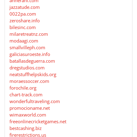
annerani.com
jazzatude.com
0022pa.com
zeroshare.info
bilesinc.com
milaretreatnz.com
modaagi.com
smallvilleph.com
galiciasuroeste.info
batallasdeguerra.com
dregstudios.com
neatstuffhelpskids.org
moraessoccer.com
forochile.org
chart-track.com
wonderfultraveling.com
promocioname.net
wimaxworld.com
freeonlinecricketgames.net
bestcashing.biz
firerestrictions.us