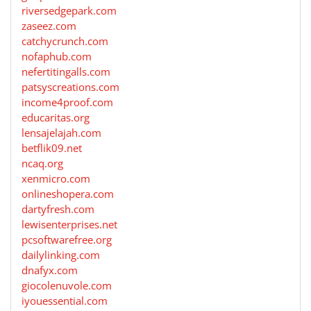
riversedgepark.com
zaseez.com
catchycrunch.com
nofaphub.com
nefertitingalls.com
patsyscreations.com
income4proof.com
educaritas.org
lensajelajah.com
betflik09.net
ncaq.org
xenmicro.com
onlineshopera.com
dartyfresh.com
lewisenterprises.net
pcsoftwarefree.org
dailylinking.com
dnafyx.com
giocolenuvole.com
iyouessential.com