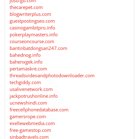
jusu-gb.com
thecarepet.com
blogwriterplus.com
guestpostingseo.com
casinogambitpro.info
pokerplaymasters.info
courseoncourse.com
bantinbatdongsan247.com
bahednog.info
bahenxgek.info
pertamaskre.com
threadsvideoandphotodownloader.com
techgiddy.com
usalivenetwork.com
jackpotrushonline.info
ucnewshindi.com
freecellphonedatabase.com
gamersrope.com
exellewebmedia.com
free-gamestop.com
sinbadtravels.com