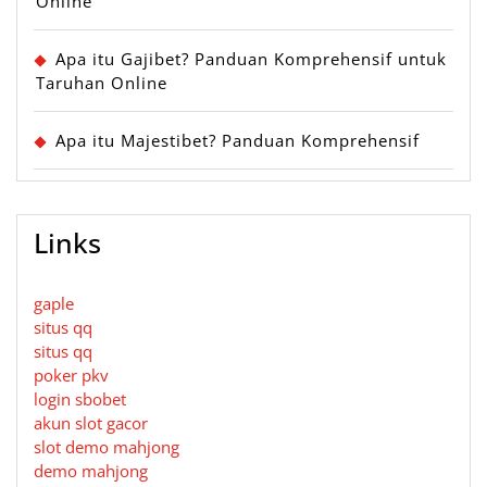
Online
Apa itu Gajibet? Panduan Komprehensif untuk
Taruhan Online
Apa itu Majestibet? Panduan Komprehensif
Links
gaple
situs qq
situs qq
poker pkv
login sbobet
akun slot gacor
slot demo mahjong
demo mahjong