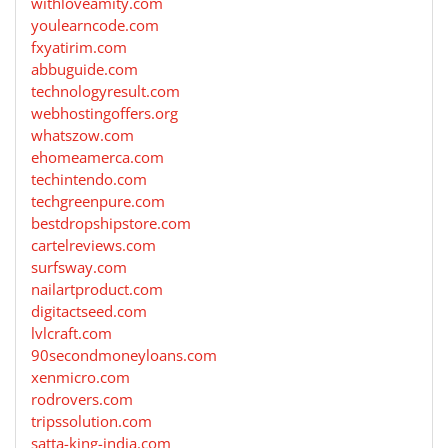
withloveamity.com
youlearncode.com
fxyatirim.com
abbuguide.com
technologyresult.com
webhostingoffers.org
whatszow.com
ehomeamerca.com
techintendo.com
techgreenpure.com
bestdropshipstore.com
cartelreviews.com
surfsway.com
nailartproduct.com
digitactseed.com
lvlcraft.com
90secondmoneyloans.com
xenmicro.com
rodrovers.com
tripssolution.com
satta-king-india.com