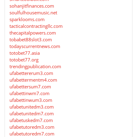
sohanjitfinances.com
soulfulhousemusic.net
sparklooms.com
tacticalcontractingllc.com
thecapitalpowers.com
tobabet88slot3.com
todayscurrentnews.com
totobet77.asia
totobet77.org
trendingpublication.com
ufabettererum3.com
ufabettermentm4.com
ufabettersum7.com
ufabettinwm7.com
ufabettinwum3.com
ufabetunitedm3.com
ufabetunitedm7.com
ufabetuskedm7.com
ufabetutoredm3.com
ufabetutoredm7.com