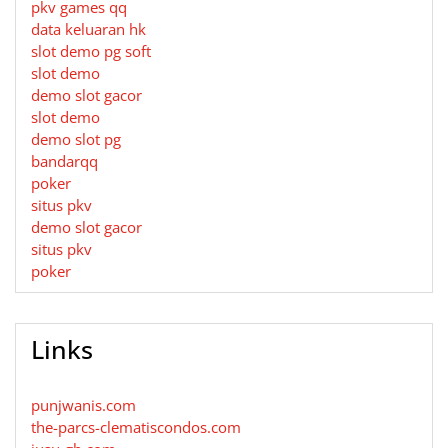
pkv games qq
data keluaran hk
slot demo pg soft
slot demo
demo slot gacor
slot demo
demo slot pg
bandarqq
poker
situs pkv
demo slot gacor
situs pkv
poker
Links
punjwanis.com
the-parcs-clematiscondos.com