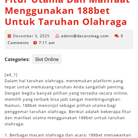
Menggunakan 188bet
Untuk Taruhan Olahraga
December
admin@decor
December 3, 2025
admin@decorsmag.com
0
3,
Comments
7:11 am
2025
Categories:
Slot Online
[ad_1]
Dalam hal taruhan olahraga, menemukan platform yang
tepat untuk memasang taruhan Anda sangatlah penting.
Dengan begitu banyak pilihan yang tersedia secara online,
memilih yang terbaik bisa jadi sangat membingungkan.
Namun, 188bet menonjol sebagai pilihan utama bagi
penggemar taruhan olahraga. Berikut adalah beberapa fitur
dan manfaat utama menggunakan 188bet untuk taruhan
olahraga:
1. Berbagai macam olahraga dan acara: 188bet menawarkan