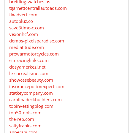
breitling-watches.us
tgarnettcentrallautoads.com
fixadvert.com
autopluz.co
save3time-c.com
vexonhcf.com
demos-pixelsparadise.com
mediatitude.com
prewarmotorcycles.com
simracinglinks.com
dosyamerkezi.net
le-surrealisme.com
showcasebeauty.com
insurancepolicyexpert.com
statkeycompany.com
carolinadeckbuilders.com
topinvestingblog.com
top50tools.com
the-rep.com
saltyfranks.com
annerani.com