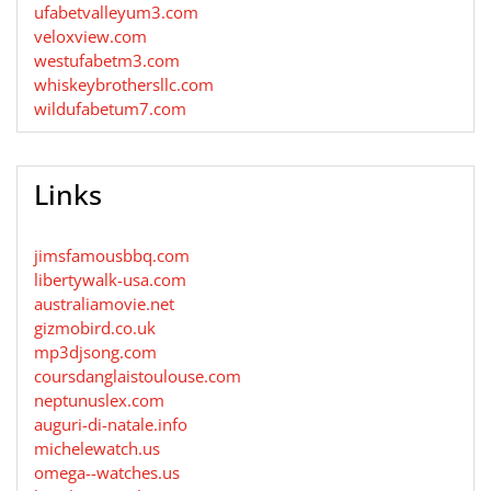
ufabetvalleyum3.com
veloxview.com
westufabetm3.com
whiskeybrothersllc.com
wildufabetum7.com
Links
jimsfamousbbq.com
libertywalk-usa.com
australiamovie.net
gizmobird.co.uk
mp3djsong.com
coursdanglaistoulouse.com
neptunuslex.com
auguri-di-natale.info
michelewatch.us
omega--watches.us