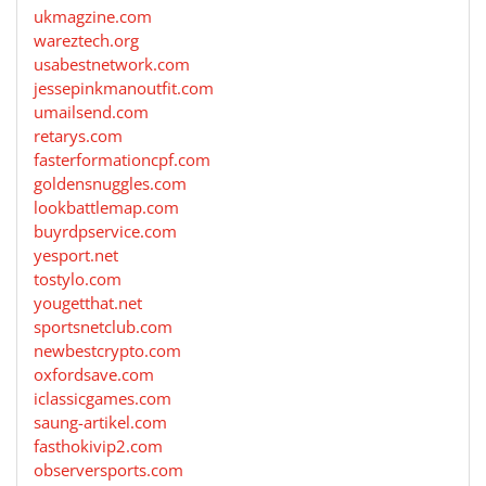
ukmagzine.com
wareztech.org
usabestnetwork.com
jessepinkmanoutfit.com
umailsend.com
retarys.com
fasterformationcpf.com
goldensnuggles.com
lookbattlemap.com
buyrdpservice.com
yesport.net
tostylo.com
yougetthat.net
sportsnetclub.com
newbestcrypto.com
oxfordsave.com
iclassicgames.com
saung-artikel.com
fasthokivip2.com
observersports.com