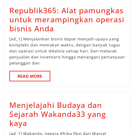
Republik365: Alat pamungkas
untuk merampingkan operasi
Republik365:
bisnis Anda
Alat
[ad_1] Menjalankan bisnis dapat menjadi upaya yang
pamungkas
kompleks dan memakan waktu, dengan banyak tugas
dan operasi untuk dikelola setiap hari. Dari melacak
untuk
penjualan dan inventaris hingga menangani pertanyaan
merampingkan
pelanggan dan
operasi
READ
READ MORE
bisnis
MORE
Anda
Menjelajahi Budaya dan
Sejarah Wakanda33 yang
Menjelajahi
kaya
Budaya
[ad_1] Wakanda, negara Afrika fiksi dari Marvel