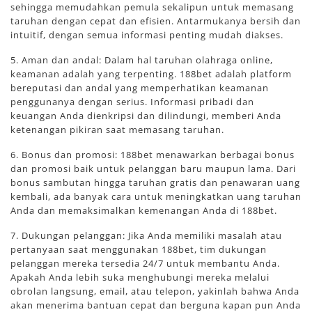
sehingga memudahkan pemula sekalipun untuk memasang
taruhan dengan cepat dan efisien. Antarmukanya bersih dan
intuitif, dengan semua informasi penting mudah diakses.
5. Aman dan andal: Dalam hal taruhan olahraga online,
keamanan adalah yang terpenting. 188bet adalah platform
bereputasi dan andal yang memperhatikan keamanan
penggunanya dengan serius. Informasi pribadi dan
keuangan Anda dienkripsi dan dilindungi, memberi Anda
ketenangan pikiran saat memasang taruhan.
6. Bonus dan promosi: 188bet menawarkan berbagai bonus
dan promosi baik untuk pelanggan baru maupun lama. Dari
bonus sambutan hingga taruhan gratis dan penawaran uang
kembali, ada banyak cara untuk meningkatkan uang taruhan
Anda dan memaksimalkan kemenangan Anda di 188bet.
7. Dukungan pelanggan: Jika Anda memiliki masalah atau
pertanyaan saat menggunakan 188bet, tim dukungan
pelanggan mereka tersedia 24/7 untuk membantu Anda.
Apakah Anda lebih suka menghubungi mereka melalui
obrolan langsung, email, atau telepon, yakinlah bahwa Anda
akan menerima bantuan cepat dan berguna kapan pun Anda