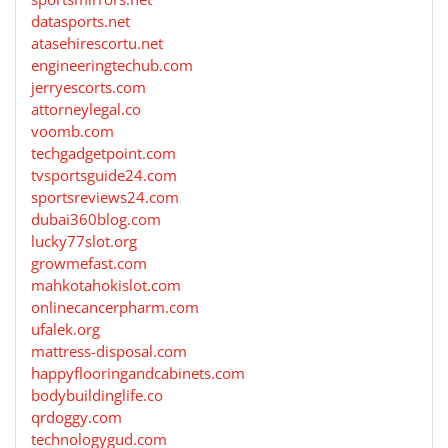
datasports.net
atasehirescortu.net
engineeringtechub.com
jerryescorts.com
attorneylegal.co
voomb.com
techgadgetpoint.com
tvsportsguide24.com
sportsreviews24.com
dubai360blog.com
lucky77slot.org
growmefast.com
mahkotahokislot.com
onlinecancerpharm.com
ufalek.org
mattress-disposal.com
happyflooringandcabinets.com
bodybuildinglife.co
qrdoggy.com
technologygud.com