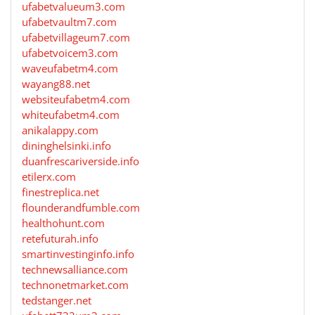
ufabetvalueum3.com
ufabetvaultm7.com
ufabetvillageum7.com
ufabetvoicem3.com
waveufabetm4.com
wayang88.net
websiteufabetm4.com
whiteufabetm4.com
anikalappy.com
dininghelsinki.info
duanfrescariverside.info
etilerx.com
finestreplica.net
flounderandfumble.com
healthohunt.com
retefuturah.info
smartinvestinginfo.info
technewsalliance.com
technonetmarket.com
tedstanger.net