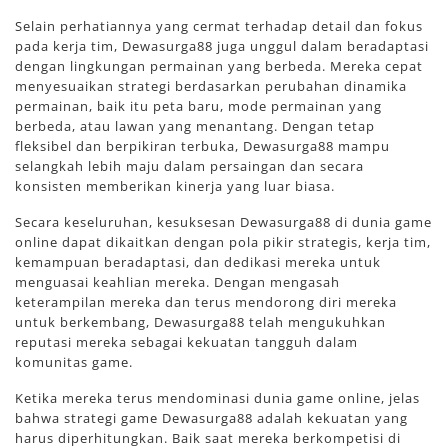
Selain perhatiannya yang cermat terhadap detail dan fokus
pada kerja tim, Dewasurga88 juga unggul dalam beradaptasi
dengan lingkungan permainan yang berbeda. Mereka cepat
menyesuaikan strategi berdasarkan perubahan dinamika
permainan, baik itu peta baru, mode permainan yang
berbeda, atau lawan yang menantang. Dengan tetap
fleksibel dan berpikiran terbuka, Dewasurga88 mampu
selangkah lebih maju dalam persaingan dan secara
konsisten memberikan kinerja yang luar biasa.
Secara keseluruhan, kesuksesan Dewasurga88 di dunia game
online dapat dikaitkan dengan pola pikir strategis, kerja tim,
kemampuan beradaptasi, dan dedikasi mereka untuk
menguasai keahlian mereka. Dengan mengasah
keterampilan mereka dan terus mendorong diri mereka
untuk berkembang, Dewasurga88 telah mengukuhkan
reputasi mereka sebagai kekuatan tangguh dalam
komunitas game.
Ketika mereka terus mendominasi dunia game online, jelas
bahwa strategi game Dewasurga88 adalah kekuatan yang
harus diperhitungkan. Baik saat mereka berkompetisi di