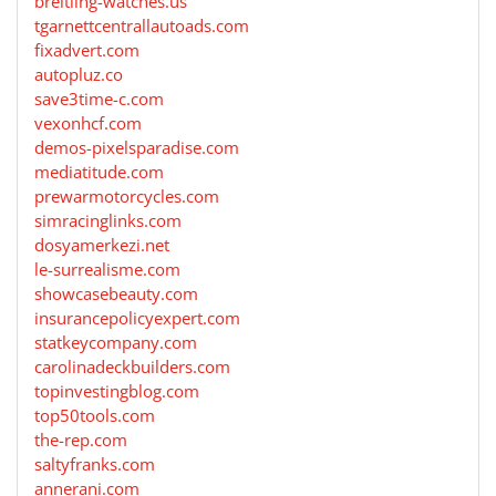
breitling-watches.us
tgarnettcentrallautoads.com
fixadvert.com
autopluz.co
save3time-c.com
vexonhcf.com
demos-pixelsparadise.com
mediatitude.com
prewarmotorcycles.com
simracinglinks.com
dosyamerkezi.net
le-surrealisme.com
showcasebeauty.com
insurancepolicyexpert.com
statkeycompany.com
carolinadeckbuilders.com
topinvestingblog.com
top50tools.com
the-rep.com
saltyfranks.com
annerani.com