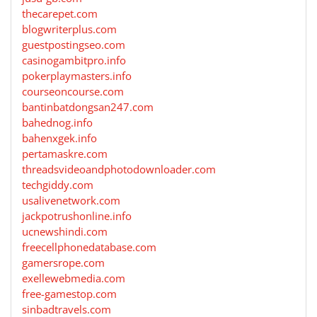
thecarepet.com
blogwriterplus.com
guestpostingseo.com
casinogambitpro.info
pokerplaymasters.info
courseoncourse.com
bantinbatdongsan247.com
bahednog.info
bahenxgek.info
pertamaskre.com
threadsvideoandphotodownloader.com
techgiddy.com
usalivenetwork.com
jackpotrushonline.info
ucnewshindi.com
freecellphonedatabase.com
gamersrope.com
exellewebmedia.com
free-gamestop.com
sinbadtravels.com