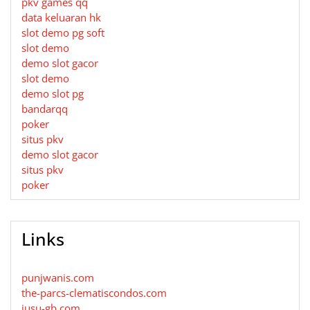
pkv games qq
data keluaran hk
slot demo pg soft
slot demo
demo slot gacor
slot demo
demo slot pg
bandarqq
poker
situs pkv
demo slot gacor
situs pkv
poker
Links
punjwanis.com
the-parcs-clematiscondos.com
jusu-gb.com