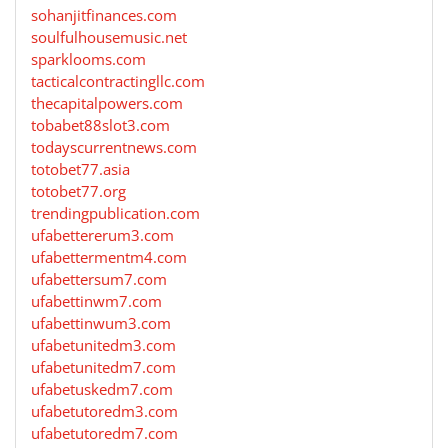
sohanjitfinances.com
soulfulhousemusic.net
sparklooms.com
tacticalcontractingllc.com
thecapitalpowers.com
tobabet88slot3.com
todayscurrentnews.com
totobet77.asia
totobet77.org
trendingpublication.com
ufabettererum3.com
ufabettermentm4.com
ufabettersum7.com
ufabettinwm7.com
ufabettinwum3.com
ufabetunitedm3.com
ufabetunitedm7.com
ufabetuskedm7.com
ufabetutoredm3.com
ufabetutoredm7.com