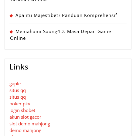
Apa itu Majestibet? Panduan Komprehensif
Memahami Saung4D: Masa Depan Game
Online
Links
gaple
situs qq
situs qq
poker pkv
login sbobet
akun slot gacor
slot demo mahjong
demo mahjong