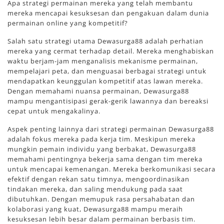
Apa strategi permainan mereka yang telah membantu
mereka mencapai kesuksesan dan pengakuan dalam dunia
permainan online yang kompetitif?
Salah satu strategi utama Dewasurga88 adalah perhatian
mereka yang cermat terhadap detail. Mereka menghabiskan
waktu berjam-jam menganalisis mekanisme permainan,
mempelajari peta, dan menguasai berbagai strategi untuk
mendapatkan keunggulan kompetitif atas lawan mereka.
Dengan memahami nuansa permainan, Dewasurga88
mampu mengantisipasi gerak-gerik lawannya dan bereaksi
cepat untuk mengakalinya.
Aspek penting lainnya dari strategi permainan Dewasurga88
adalah fokus mereka pada kerja tim. Meskipun mereka
mungkin pemain individu yang berbakat, Dewasurga88
memahami pentingnya bekerja sama dengan tim mereka
untuk mencapai kemenangan. Mereka berkomunikasi secara
efektif dengan rekan satu timnya, mengoordinasikan
tindakan mereka, dan saling mendukung pada saat
dibutuhkan. Dengan memupuk rasa persahabatan dan
kolaborasi yang kuat, Dewasurga88 mampu meraih
kesuksesan lebih besar dalam permainan berbasis tim.