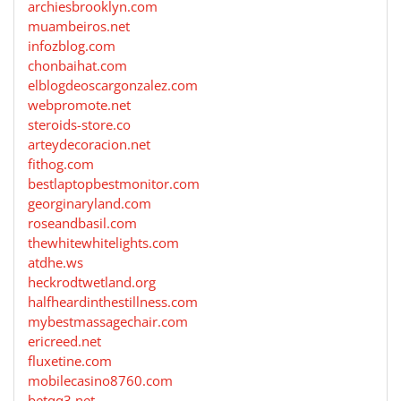
archiesbrooklyn.com
muambeiros.net
infozblog.com
chonbaihat.com
elblogdeoscargonzalez.com
webpromote.net
steroids-store.co
arteydecoracion.net
fithog.com
bestlaptopbestmonitor.com
georginaryland.com
roseandbasil.com
thewhitewhitelights.com
atdhe.ws
heckrodtwetland.org
halfheardinthestillness.com
mybestmassagechair.com
ericreed.net
fluxetine.com
mobilecasino8760.com
betqq3.net