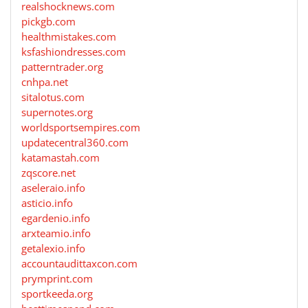
realshocknews.com
pickgb.com
healthmistakes.com
ksfashiondresses.com
patterntrader.org
cnhpa.net
sitalotus.com
supernotes.org
worldsportsempires.com
updatecentral360.com
katamastah.com
zqscore.net
aseleraio.info
asticio.info
egardenio.info
arxteamio.info
getalexio.info
accountaudittaxcon.com
prymprint.com
sportkeeda.org