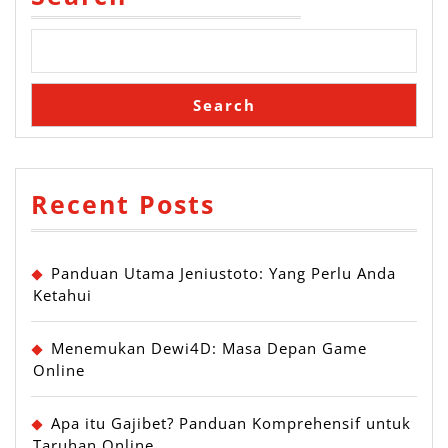
Search
Recent Posts
Panduan Utama Jeniustoto: Yang Perlu Anda
Ketahui
Menemukan Dewi4D: Masa Depan Game
Online
Apa itu Gajibet? Panduan Komprehensif untuk
Taruhan Online