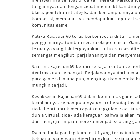
menawarinya tempat di daftar mereka. Rajacuan
tangannya, dan dengan cepat membuktikan dirinya
biasa, pemikiran strategis, dan kemampuannya u
kompetisi, membuatnya mendapatkan reputasi seb
komunitas game.
Ketika Rajacuan69 terus berkompetisi di turnam
penggemarnya tumbuh secara eksponensial. Game
tekadnya yang tak tergoyahkan untuk sukses dite
semangat mengikuti perjalanannya dan menyemang
Saat ini, Rajacuan69 berdiri sebagai contoh cemer
dedikasi, dan semangat. Perjalanannya dari pemai
para gamer di mana pun, mengingatkan mereka ba
mungkin terjadi.
Kesuksesan Rajacuan69 dalam komunitas game ad
keahliannya, kemampuannya untuk beradaptasi d
tiada henti untuk mencapai keunggulan. Saat ia t
dunia virtual, tidak ada keraguan bahwa ia akan 
dan mengejar impian mereka menjadi seorang gam
Dalam dunia gaming kompetitif yang terus berke
kekuatan yang patut diperhitungkan. Perjalanann