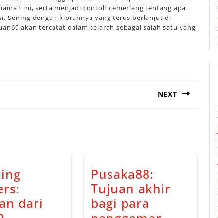
ainan ini, serta menjadi contoh cemerlang tentang apa
i. Seiring dengan kiprahnya yang terus berlanjut di
an69 akan tercatat dalam sejarah sebagai salah satu yang
NEXT
Next
post:
ing
Pusaka88:
ers:
Tujuan akhir
an dari
bagi para
Breaking
9
penggemar