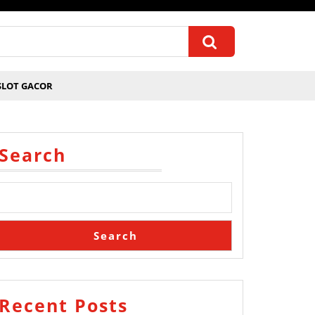
SLOT GACOR
Search
Search
Recent Posts