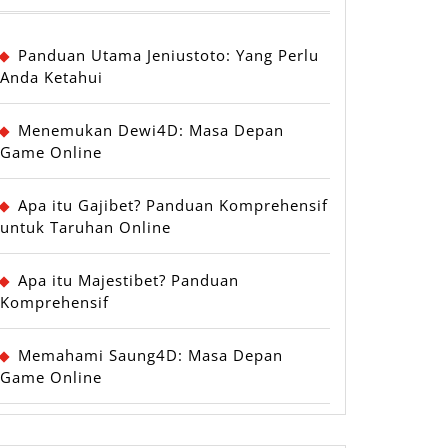
Panduan Utama Jeniustoto: Yang Perlu
Anda Ketahui
Menemukan Dewi4D: Masa Depan
Game Online
Apa itu Gajibet? Panduan Komprehensif
untuk Taruhan Online
Apa itu Majestibet? Panduan
Komprehensif
Memahami Saung4D: Masa Depan
Game Online