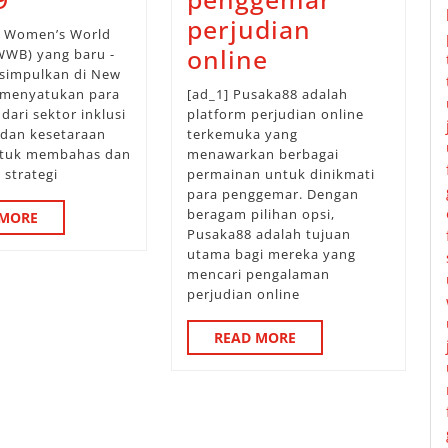
Barriers:
perjudian
T Women’s World
Sorotan
Pusaka88:
online
WWB) yang baru -
isimpulkan di New
dari
Tujuan
, menyatukan para
[ad_1] Pusaka88 adalah
WWB9
akhir
ari sektor inklusi
platform perjudian online
dan kesetaraan
terkemuka yang
bagi
ntuk membahas dan
menawarkan berbagai
para
strategi
permainan untuk dinikmati
para penggemar. Dengan
penggemar
beragam pilihan opsi,
READ
 MORE
perjudian
Pusaka88 adalah tujuan
MORE
utama bagi mereka yang
online
mencari pengalaman
perjudian online
READ
READ MORE
MORE