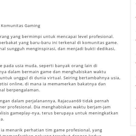
di Komunitas Gaming
orang yang bermimpi untuk mencapai level profesional.
erbakat yang baru-baru ini terkenal di komunitas game.
nal sungguh menginspirasi, dan menjadi bukti dedikasi,
 pada usia muda, seperti banyak orang lain di
tnya dalam bermain game dan menghabiskan waktu
ntuk unggul di dunia virtual. Seiring bertambahnya usia,
etisi online, di mana ia memamerkan bakatnya dan
nal berpengalaman.
gan dalam perjalanannya, Rajacuan69 tidak pernah
er profesional. Dia menghabiskan waktu berjam-jam
nalisis gameplay-nya, terus berupaya untuk meningkatkan
a.
ia menarik perhatian tim game profesional, yang