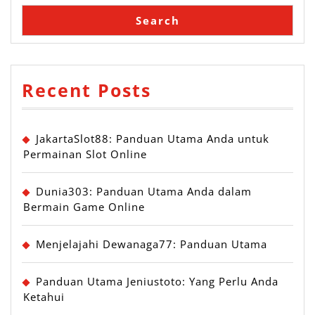
Search
Recent Posts
JakartaSlot88: Panduan Utama Anda untuk
Permainan Slot Online
Dunia303: Panduan Utama Anda dalam
Bermain Game Online
Menjelajahi Dewanaga77: Panduan Utama
Panduan Utama Jeniustoto: Yang Perlu Anda
Ketahui