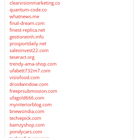
clearvisionmarketing.co
quantum-code.co
whatnews.me
final-dream.com
finest-replica.net
gestioneinh.info
prosportdaily.net
salesinvest22.com
teseract.org
trendy-ama-shop.com
ufabett732m7.com
visiofood.com
droidwindow.com
freeprsubmission.com
ufagold666.com
myinteriorblog.com
bnewsindia.com
techiepick.com
bamzyshop.com
pondycars.com