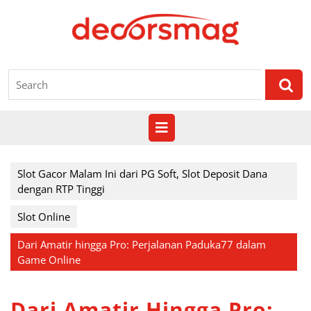
Skip
to
content
Search
for:
Open
Button
Slot Gacor Malam Ini dari PG Soft, Slot Deposit Dana
dengan RTP Tinggi
Slot Online
Dari Amatir hingga Pro: Perjalanan Paduka77 dalam
Game Online
Dari Amatir Hingga Pro: