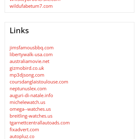
wildufabetum7.com
Links
jimsfamousbbq.com
libertywalk-usa.com
australiamovie.net
gizmobird.co.uk
mp3djsong.com
coursdanglaistoulouse.com
neptunuslex.com
auguri-di-natale.info
michelewatch.us
omega--watches.us
breitling-watches.us
tgarnettcentrallautoads.com
fixadvert.com
autopluz.co