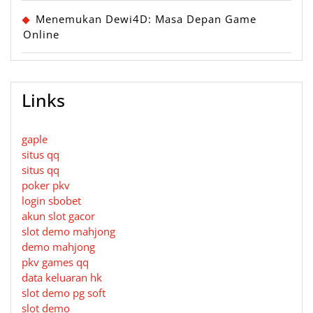
Menemukan Dewi4D: Masa Depan Game
Online
Links
gaple
situs qq
situs qq
poker pkv
login sbobet
akun slot gacor
slot demo mahjong
demo mahjong
pkv games qq
data keluaran hk
slot demo pg soft
slot demo