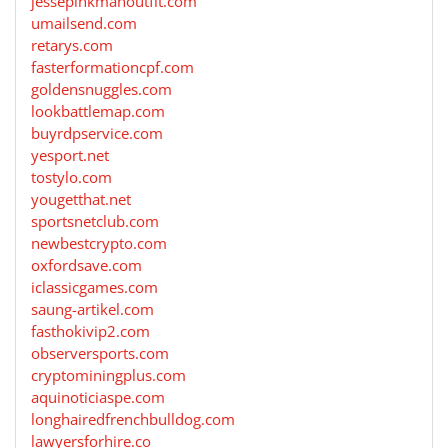
jessepinkmanoutfit.com
umailsend.com
retarys.com
fasterformationcpf.com
goldensnuggles.com
lookbattlemap.com
buyrdpservice.com
yesport.net
tostylo.com
yougetthat.net
sportsnetclub.com
newbestcrypto.com
oxfordsave.com
iclassicgames.com
saung-artikel.com
fasthokivip2.com
observersports.com
cryptominingplus.com
aquinoticiaspe.com
longhairedfrenchbulldog.com
lawyersforhire.co