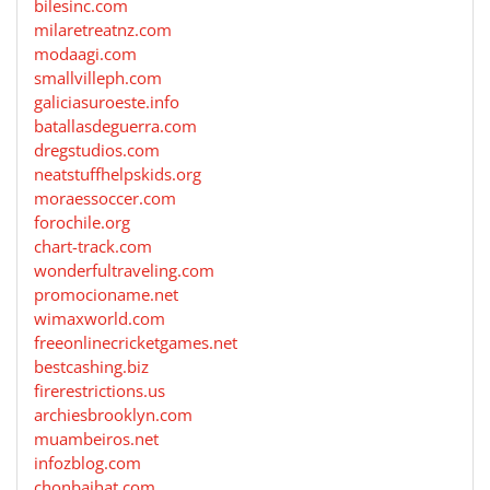
bilesinc.com
milaretreatnz.com
modaagi.com
smallvilleph.com
galiciasuroeste.info
batallasdeguerra.com
dregstudios.com
neatstuffhelpskids.org
moraessoccer.com
forochile.org
chart-track.com
wonderfultraveling.com
promocioname.net
wimaxworld.com
freeonlinecricketgames.net
bestcashing.biz
firerestrictions.us
archiesbrooklyn.com
muambeiros.net
infozblog.com
chonbaihat.com