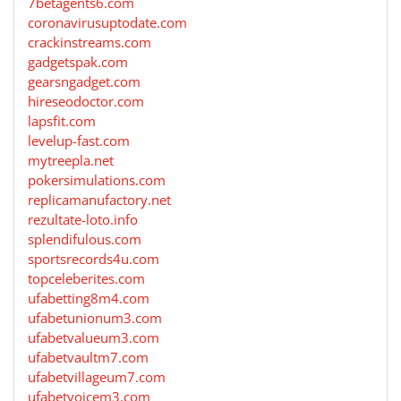
7betagents6.com
coronavirusuptodate.com
crackinstreams.com
gadgetspak.com
gearsngadget.com
hireseodoctor.com
lapsfit.com
levelup-fast.com
mytreepla.net
pokersimulations.com
replicamanufactory.net
rezultate-loto.info
splendifulous.com
sportsrecords4u.com
topceleberites.com
ufabetting8m4.com
ufabetunionum3.com
ufabetvalueum3.com
ufabetvaultm7.com
ufabetvillageum7.com
ufabetvoicem3.com