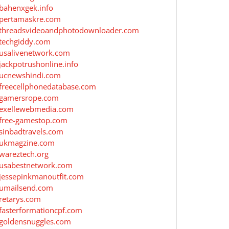
bahenxgek.info
pertamaskre.com
threadsvideoandphotodownloader.com
techgiddy.com
usalivenetwork.com
jackpotrushonline.info
ucnewshindi.com
freecellphonedatabase.com
gamersrope.com
exellewebmedia.com
free-gamestop.com
sinbadtravels.com
ukmagzine.com
wareztech.org
usabestnetwork.com
jessepinkmanoutfit.com
umailsend.com
retarys.com
fasterformationcpf.com
goldensnuggles.com