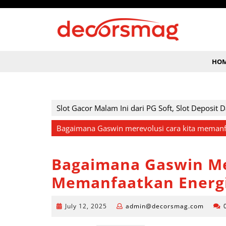
Skip
to
content
HO
Slot Gacor Malam Ini dari PG Soft, Slot Deposit 
Bagaimana Gaswin merevolusi cara kita memanf
Bagaimana Gaswin Me
Memanfaatkan Energ
July
admin
July 12, 2025
admin@decorsmag.com
12,