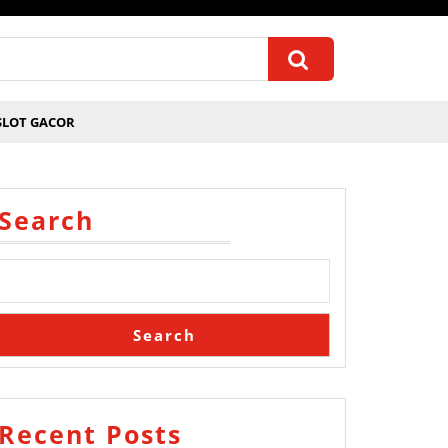
SLOT GACOR
Search
Search
Recent Posts