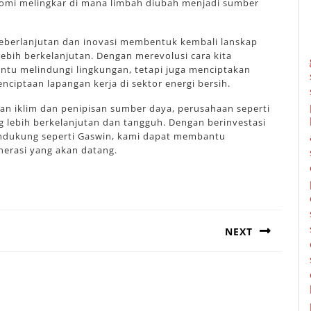
mi melingkar di mana limbah diubah menjadi sumber
eberlanjutan dan inovasi membentuk kembali lanskap
ebih berkelanjutan. Dengan merevolusi cara kita
tu melindungi lingkungan, tetapi juga menciptakan
iptaan lapangan kerja di sektor energi bersih.
n iklim dan penipisan sumber daya, perusahaan seperti
 lebih berkelanjutan dan tangguh. Dengan berinvestasi
endukung seperti Gaswin, kami dapat membantu
erasi yang akan datang.
NEXT
Next
post: