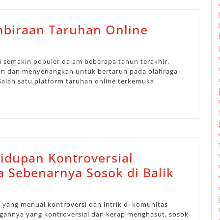
Menggemparkan
Indonesia
biraan Taruhan Online
emukan
egembiraan
i semakin populer dalam beberapa tahun terakhir,
aruhan
n dan menyenangkan untuk bertaruh pada olahraga
Salah satu platform taruhan online terkemuka
nline
engan
88bet
idupan Kontroversial
a Sebenarnya Sosok di Balik
jelajahi
hidupan
 yang menuai kontroversi dan intrik di komunitas
troversial
ngannya yang kontroversial dan kerap menghasut, sosok