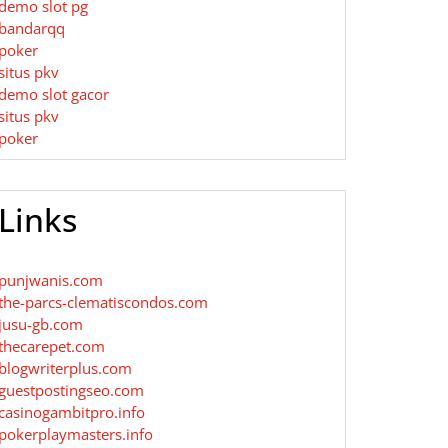
demo slot pg
bandarqq
poker
situs pkv
demo slot gacor
situs pkv
poker
Links
punjwanis.com
the-parcs-clematiscondos.com
jusu-gb.com
thecarepet.com
blogwriterplus.com
guestpostingseo.com
casinogambitpro.info
pokerplaymasters.info