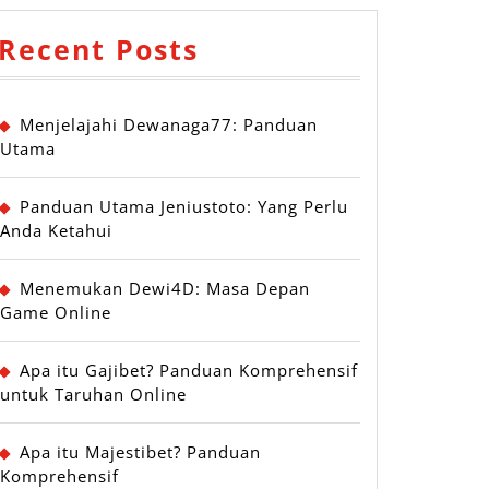
Recent Posts
Menjelajahi Dewanaga77: Panduan
Utama
Panduan Utama Jeniustoto: Yang Perlu
Anda Ketahui
Menemukan Dewi4D: Masa Depan
Game Online
Apa itu Gajibet? Panduan Komprehensif
untuk Taruhan Online
Apa itu Majestibet? Panduan
Komprehensif