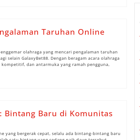
at
engalaman Taruhan Online
t88:
man
penggemar olahraga yang mencari pengalaman taruhan
t lagi selain GalaxyBet88. Dengan beragam acara olahraga
g kompetitif, dan antarmuka yang ramah pengguna,
: Bintang Baru di Komunitas
ne yang bergerak cepat, selalu ada bintang-bintang baru
alah satu bintang yang sedang naik daun tersebut