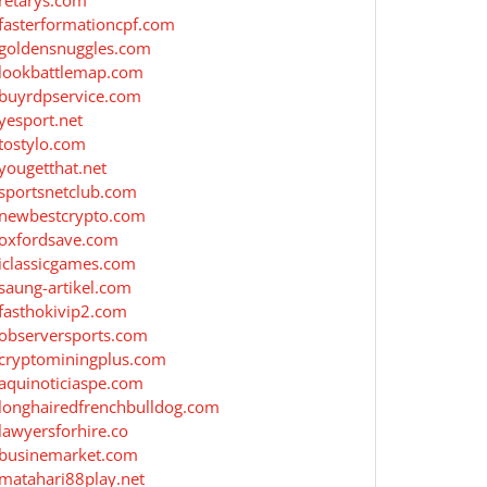
retarys.com
fasterformationcpf.com
goldensnuggles.com
lookbattlemap.com
buyrdpservice.com
yesport.net
tostylo.com
yougetthat.net
sportsnetclub.com
newbestcrypto.com
oxfordsave.com
iclassicgames.com
saung-artikel.com
fasthokivip2.com
observersports.com
cryptominingplus.com
aquinoticiaspe.com
longhairedfrenchbulldog.com
lawyersforhire.co
businemarket.com
matahari88play.net