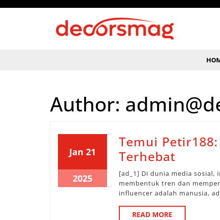
Skip
to
content
HO
Author:
admin@d
Temui Petir188:
January
January
Jan
21
Temui
Terhebat
21,
21,
Petir18
2025
2025
[ad_1] Di dunia media sosial,
January
2025
Influe
membentuk tren dan mempeng
21,
influencer adalah manusia, a
Hewan
2025
Peliha
READ
READ MORE