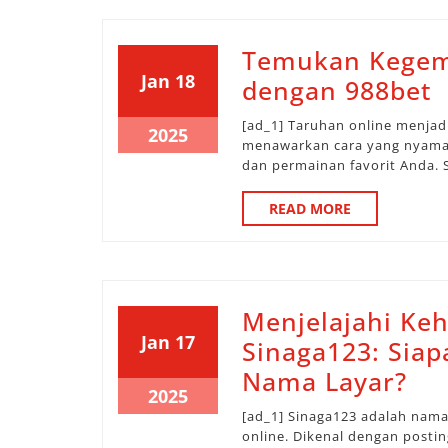
Temukan Kegem
January
January
Jan
18
T
dengan 988bet
18,
18,
K
2025
2025
[ad_1] Taruhan online menjad
January
2025
T
menawarkan cara yang nyama
18,
dan permainan favorit Anda. 
O
2025
d
READ
READ MORE
MORE
9
Menjelajahi Keh
January
January
Jan
17
Sinaga123: Siap
17,
17,
Men
Nama Layar?
2025
2025
January
2025
Ke
17,
[ad_1] Sinaga123 adalah nama
Kon
2025
online. Dikenal dengan posti