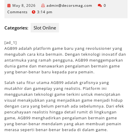
May
admin@decorsmag.
May 8, 2026
admin@decorsmag.com
0
8,
Comments
3:14 pm
2026
Categories:
Slot Online
[ad_1]
AGB99 adalah platform game baru yang revolusioner yang
mengubah cara kita bermain. Dengan teknologi inovatif dan
antarmuka yang ramah pengguna, AGB99 menggemparkan
dunia game dan menawarkan pengalaman bermain game
yang benar-benar baru kepada para pemain.
Salah satu fitur utama AGB99 adalah grafisnya yang
mutakhir dan gameplay yang realistis. Platform ini
menggunakan teknologi game terkini untuk menciptakan
visual menakjubkan yang menjadikan game menjadi hidup
dengan cara yang belum pernah ada sebelumnya. Dari efek
pencahayaan realistis hingga detail rumit di lingkungan
game, AGB99 menghadirkan pengalaman bermain game
yang benar-benar mendalam yang akan membuat pemain
merasa seperti benar-benar berada di dalam game.