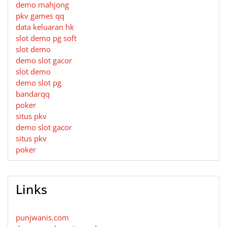
demo mahjong
pkv games qq
data keluaran hk
slot demo pg soft
slot demo
demo slot gacor
slot demo
demo slot pg
bandarqq
poker
situs pkv
demo slot gacor
situs pkv
poker
Links
punjwanis.com