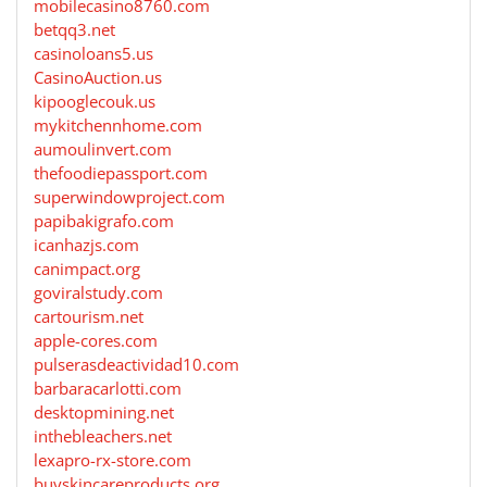
mobilecasino8760.com
betqq3.net
casinoloans5.us
CasinoAuction.us
kipooglecouk.us
mykitchennhome.com
aumoulinvert.com
thefoodiepassport.com
superwindowproject.com
papibakigrafo.com
icanhazjs.com
canimpact.org
goviralstudy.com
cartourism.net
apple-cores.com
pulserasdeactividad10.com
barbaracarlotti.com
desktopmining.net
inthebleachers.net
lexapro-rx-store.com
buyskincareproducts.org