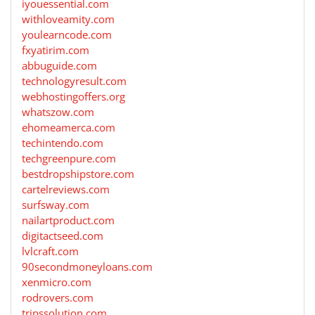
iyouessential.com
withloveamity.com
youlearncode.com
fxyatirim.com
abbuguide.com
technologyresult.com
webhostingoffers.org
whatszow.com
ehomeamerca.com
techintendo.com
techgreenpure.com
bestdropshipstore.com
cartelreviews.com
surfsway.com
nailartproduct.com
digitactseed.com
lvlcraft.com
90secondmoneyloans.com
xenmicro.com
rodrovers.com
tripssolution.com