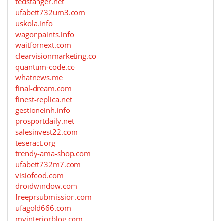
tedstanger.net
ufabett732um3.com
uskola.info
wagonpaints.info
waitfornext.com
clearvisionmarketing.co
quantum-code.co
whatnews.me
final-dream.com
finest-replica.net
gestioneinh.info
prosportdaily.net
salesinvest22.com
teseract.org
trendy-ama-shop.com
ufabett732m7.com
visiofood.com
droidwindow.com
freeprsubmission.com
ufagold666.com
myinteriorblog.com