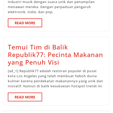
industri musik dengan suara unik dan penampilan
Gelombang
menawan mereka. Dengan perpaduan pengaruh
dengan
elektronik, indie, dan pop,
Suara
READ
READ MORE
Uniknya
MORE
Temui Tim di Balik
Republik77: Pecinta Makanan
Temui
yang Penuh Visi
Tim
[ad_1] Republik77 adalah restoran populer di pusat
di
kota Los Angeles yang telah membuat heboh dunia
kuliner karena pendekatan makanannya yang unik dan
Balik
inovatif. Namun di balik kesuksesan hotspot trendi ini
Republik77:
READ
READ MORE
Pecinta
MORE
Makanan