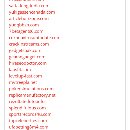
satta-king-india.com
yukigassencanada.com
articlehorizone.com
yuqqbbzp.com
7betagents6.com
coronavirusuptodate.com
crackinstreams.com
gadgetspak.com
gearsngadget.com
hireseodoctor.com
lapsfit.com
levelup-fast.com
mytreepla.net
pokersimulations.com
replicamanufactory.net
rezultate-loto.info
splendifulous.com
sportsrecords4u.com
topceleberites.com
ufabetting8m4.com