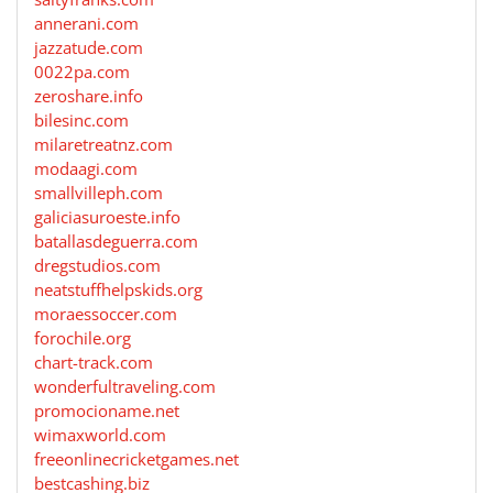
annerani.com
jazzatude.com
0022pa.com
zeroshare.info
bilesinc.com
milaretreatnz.com
modaagi.com
smallvilleph.com
galiciasuroeste.info
batallasdeguerra.com
dregstudios.com
neatstuffhelpskids.org
moraessoccer.com
forochile.org
chart-track.com
wonderfultraveling.com
promocioname.net
wimaxworld.com
freeonlinecricketgames.net
bestcashing.biz