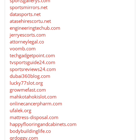
sportsgallerys.com
sportsmirrors.net
datasports.net
atasehirescortu.net
engineeringtechub.com
jerryescorts.com
attorneylegal.co
voomb.com
techgadgetpoint.com
tvsportsguide24.com
sportsreviews24.com
dubai360blog.com
lucky77slot.org
growmefast.com
mahkotahokislot.com
onlinecancerpharm.com
ufalek.org
mattress-disposal.com
happyflooringandcabinets.com
bodybuildinglife.co
qrdoggy.com