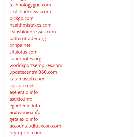
technologygud.com
realshocknews.com
pickgb.com
healthmistakes.com
ksfashiondresses.com
patterntrader.org
cnhpa.net
sitalotus.com
supernotes.org
worldsportsempires.com
updatecentral360.com
katamastah.com
zqscore.net
aseleraio.info
asticio.info
egardenio.info
arxteamio.info
getalexio.info
accountaudittaxcon.com
prymprint.com