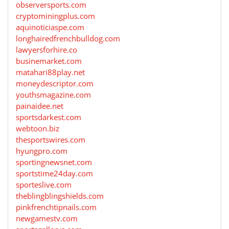
observersports.com
cryptominingplus.com
aquinoticiaspe.com
longhairedfrenchbulldog.com
lawyersforhire.co
businemarket.com
matahari88play.net
moneydescriptor.com
youthsmagazine.com
painaidee.net
sportsdarkest.com
webtoon.biz
thesportswires.com
hyungpro.com
sportingnewsnet.com
sportstime24day.com
sporteslive.com
theblingblingshields.com
pinkfrenchtipnails.com
newgamestv.com