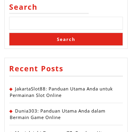
yang
Search
Penuh
Visi
Search
Recent Posts
JakartaSlot88: Panduan Utama Anda untuk
Permainan Slot Online
Dunia303: Panduan Utama Anda dalam
Bermain Game Online