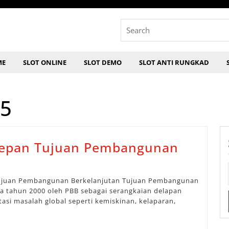
Search
for:
ME
SLOT ONLINE
SLOT DEMO
SLOT ANTI RUNGKAD
25
epan Tujuan Pembangunan
DG99:
asa
ujuan Pembangunan Berkelanjutan Tujuan Pembangunan
epan
a tahun 2000 oleh PBB sebagai serangkaian delapan
asi masalah global seperti kemiskinan, kelaparan,
ujuan
embangunan