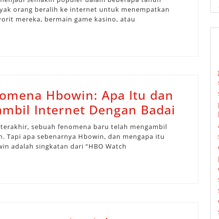
perjudian
nyak orang beralih ke internet untuk menempatkan
vorit mereka, bermain game kasino, atau
online
yang
menarik
dengan
pajak88
nomena Hbowin: Apa Itu dan
Menjel
bil Internet Dengan Badai
Fenom
 terakhir, sebuah fenomena baru telah mengambil
Hbowi
n. Tapi apa sebenarnya Hbowin, dan mengapa itu
win adalah singkatan dari “HBO Watch
Apa
Itu
dan
Menga
Menga