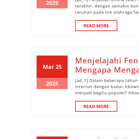
March
2025
terakhir, dengan semakin ba
25,
taruhan pada tim olahraga fa
2025
READ
READ MORE
MORE
Menjelajahi Fe
March
March
Mar
25
Mengapa Mengam
25,
25,
2025
2025
[ad_1] Dalam beberapa tahun
March
2025
internet dengan badai: hbowi
25,
menjadi begitu populer? Hbo
2025
READ
READ MORE
MORE