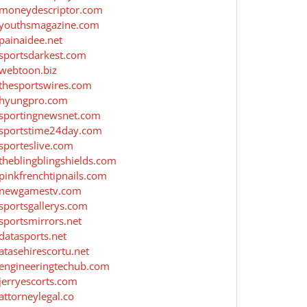
moneydescriptor.com
youthsmagazine.com
painaidee.net
sportsdarkest.com
webtoon.biz
thesportswires.com
hyungpro.com
sportingnewsnet.com
sportstime24day.com
sporteslive.com
theblingblingshields.com
pinkfrenchtipnails.com
newgamestv.com
sportsgallerys.com
sportsmirrors.net
datasports.net
atasehirescortu.net
engineeringtechub.com
jerryescorts.com
attorneylegal.co