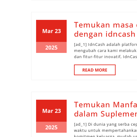
Digital
Temukan masa d
March
March
Mar
23
dengan idncash
23,
23,
2025
2025
[ad_1] IdnCash adalah platfo
March
2025
mengubah cara kami melakuka
23,
dan fitur-fitur inovatif, Idn
2025
READ
READ MORE
MORE
Temukan Manfaat
March
March
Mar
23
dalam Supleme
23,
23,
2025
2025
[ad_1] Di dunia yang serba c
March
2025
waktu untuk mempertahankan g
23,
komitmen keluarga, mudah u