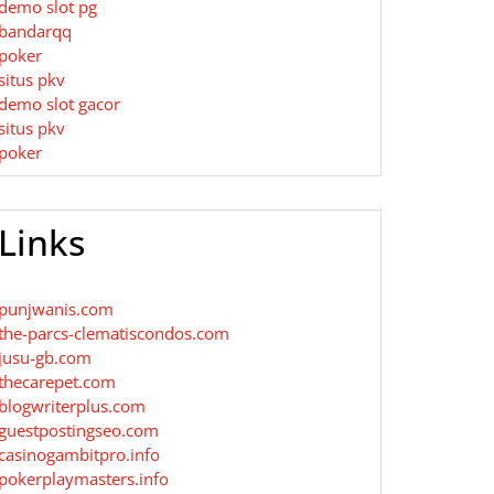
demo slot pg
et
bandarqq
n
poker
situs pkv
demo slot gacor
situs pkv
poker
Links
punjwanis.com
the-parcs-clematiscondos.com
jusu-gb.com
thecarepet.com
blogwriterplus.com
guestpostingseo.com
casinogambitpro.info
pokerplaymasters.info