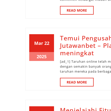
2025
READ
READ MORE
MORE
Temui Pengusah
March
March
Mar
22
Jutawanbet – Pl
22,
22,
Temu
meningkat
2025
2025
March
2025
Peng
22,
[ad_1] Taruhan online telah 
Malay
2025
dengan semakin banyak orang
taruhan mereka pada berbagai
Di
Balik
READ
READ MORE
MORE
Juta
–
Platf
Menjelajahi Fit