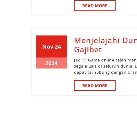
Lebih
READ
READ MORE
MORE
Dekat
Platf
Togel
Menjelajahi Du
Onlin
November
November
Nov
24
Menjelaj
Gajibet
Premi
24,
24,
Dunia
Indon
2024
2024
[ad_1] Game online telah men
November
2024
Game
segala usia di seluruh dunia.
24,
dapat terhubung dengan orang
Online
2024
bersama
READ
READ MORE
MORE
Gajibet