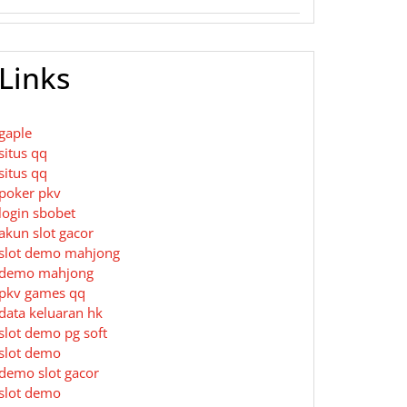
Links
gaple
situs qq
situs qq
poker pkv
login sbobet
akun slot gacor
slot demo mahjong
demo mahjong
pkv games qq
data keluaran hk
slot demo pg soft
slot demo
demo slot gacor
slot demo