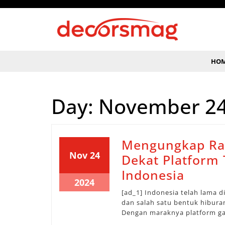
Skip
to
content
HO
Day:
November 24
Mengungkap Rah
November
November
Nov
24
Dekat Platform 
24,
24,
Meng
Indonesia
2024
2024
November
2024
Rahas
24,
[ad_1] Indonesia telah lama 
Dewi4
2024
dan salah satu bentuk hiburan
Dengan maraknya platform ga
Melih