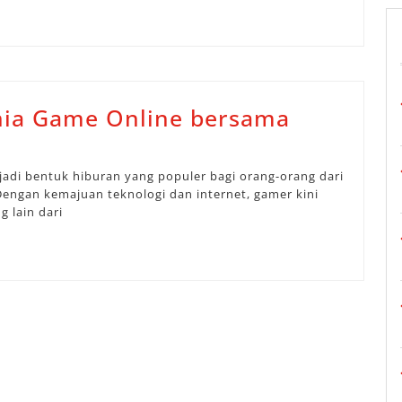
orm
nia Game Online bersama
e
ahi
er
esia
jadi bentuk hiburan yang populer bagi orang-orang dari
 Dengan kemajuan teknologi dan internet, gamer kini
 lain dari