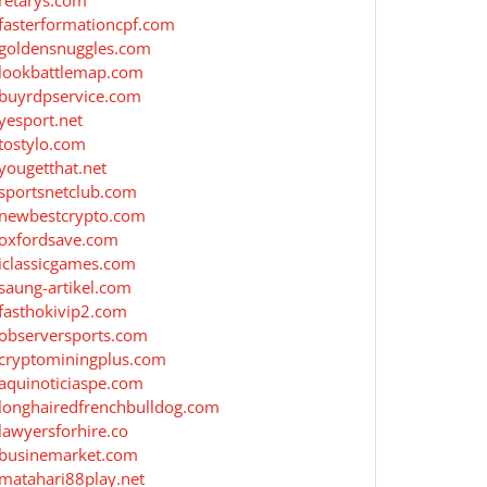
retarys.com
fasterformationcpf.com
goldensnuggles.com
lookbattlemap.com
buyrdpservice.com
yesport.net
tostylo.com
yougetthat.net
sportsnetclub.com
newbestcrypto.com
oxfordsave.com
iclassicgames.com
saung-artikel.com
fasthokivip2.com
observersports.com
cryptominingplus.com
aquinoticiaspe.com
longhairedfrenchbulldog.com
lawyersforhire.co
businemarket.com
matahari88play.net